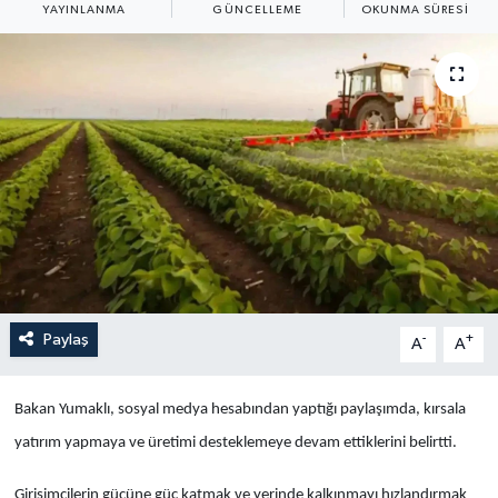
YAYINLANMA
GÜNCELLEME
OKUNMA SÜRESI
Yaşam
Anali̇z
Bi̇li̇m & Teknoloji̇
Dünya
Eği̇ti̇m
Paylaş
-
+
A
A
Bakan Yumaklı, sosyal medya hesabından yaptığı paylaşımda, kırsala
yatırım yapmaya ve üretimi desteklemeye devam ettiklerini belirtti.
Girişimcilerin gücüne güç katmak ve yerinde kalkınmayı hızlandırmak