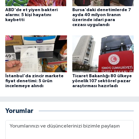
ABD'de et yiyen bakteri
Bursa'daki denetimlerde 7
alarmı: 5 kişi hayatını
ayda 40 milyon liranın
kaybetti
üzerinde idari para
cezası uygulandı
İstanbul'da zincir markete
Ticaret Bakanlığı 80 ülkeye
fiyat denetimi: 5 ürün
yönelik 107 sektörel pazar
incelemeye alındı
araştırması hazırladı
Yorumlar