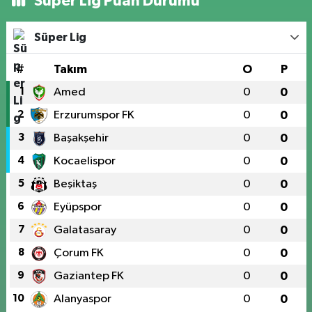
Süper Lig Puan Durumu
Süper Lig
#
Takım
O
P
1
Amed
0
0
2
Erzurumspor FK
0
0
3
Başakşehir
0
0
4
Kocaelispor
0
0
5
Beşiktaş
0
0
6
Eyüpspor
0
0
7
Galatasaray
0
0
8
Çorum FK
0
0
9
Gaziantep FK
0
0
10
Alanyaspor
0
0