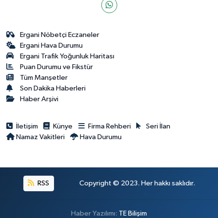
Ergani Nöbetçi Eczaneler
Ergani Hava Durumu
Ergani Trafik Yoğunluk Haritası
Puan Durumu ve Fikstür
Tüm Manşetler
Son Dakika Haberleri
Haber Arşivi
İletişim
Künye
Firma Rehberi
Seri İlan
Namaz Vakitleri
Hava Durumu
RSS
Copyright © 2023. Her hakkı saklıdır.
Haber Yazılımı:
TE Bilişim