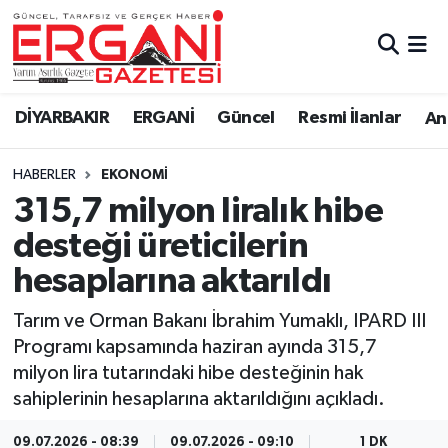
DİYARBAKIR
BİSMİL
Ergani Nöbetçi Eczaneler
DİYARBAKIR
ERGANİ
Güncel
Resmi İlanlar
Ana
BAĞLAR
ERGANİ
Ergani Hava Durumu
HABERLER
EKONOMİ
Güncel
Ergani Trafik Yoğunluk Haritası
315,7 milyon liralık hibe
Eği̇ti̇m
Süper Lig Puan Durumu ve Fikstür
desteği üreticilerin
hesaplarına aktarıldı
Resmi İlanlar
Tüm Manşetler
Tarım ve Orman Bakanı İbrahim Yumaklı, IPARD III
Sağlık
Son Dakika Haberleri
Programı kapsamında haziran ayında 315,7
milyon lira tutarındaki hibe desteğinin hak
Si̇yaset
Haber Arşivi
sahiplerinin hesaplarına aktarıldığını açıkladı.
Spor
09.07.2026 - 08:39
09.07.2026 - 09:10
1 DK