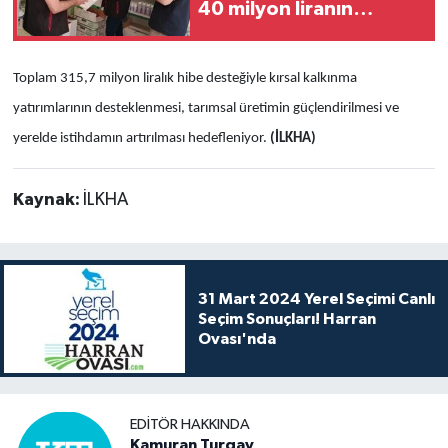
40 milyon liranın
üzerinde idari para
cezası uygulandı
Toplam 315,7 milyon liralık hibe desteğiyle kırsal kalkınma
yatırımlarının desteklenmesi, tarımsal üretimin güçlendirilmesi ve
yerelde istihdamın artırılması hedefleniyor.
(İLKHA)
Kaynak:
İLKHA
31 Mart 2024 Yerel Seçimi Canlı
Seçim Sonuçları! Harran
Ovası'nda
EDITÖR HAKKINDA
Kamuran Turgay