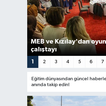
Yaşam
Anali̇z
Bi̇li̇m & Teknoloji̇
MEB ve Kızılay'dan oyunl
Dünya
çalıştayı
Eği̇ti̇m
1
2
3
4
5
6
7
Eğitim dünyasından güncel haberle
anında takip edin!