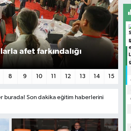
arla afet farkındalığı
İs
aç
8
9
10
11
12
13
14
15
r burada! Son dakika eğitim haberlerini