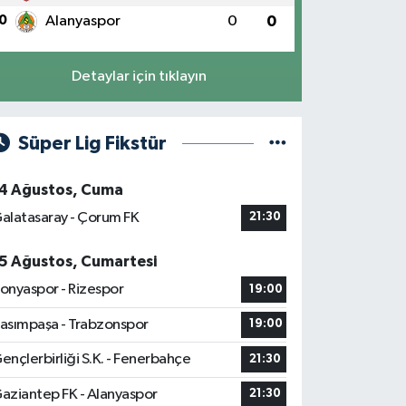
0
Alanyaspor
0
0
Detaylar için tıklayın
Süper Lig Fikstür
4 Ağustos, Cuma
alatasaray - Çorum FK
21:30
5 Ağustos, Cumartesi
onyaspor - Rizespor
19:00
asımpaşa - Trabzonspor
19:00
ençlerbirliği S.K. - Fenerbahçe
21:30
aziantep FK - Alanyaspor
21:30