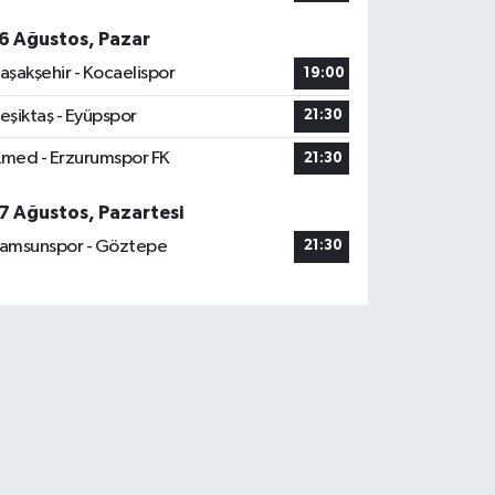
6 Ağustos, Pazar
aşakşehir - Kocaelispor
19:00
eşiktaş - Eyüpspor
21:30
med - Erzurumspor FK
21:30
7 Ağustos, Pazartesi
amsunspor - Göztepe
21:30