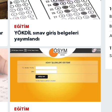
1
B
B
EĞITIM
ar
YÖKDİL sınav giriş belgeleri
A
yayımlandı
1
S
EĞITIM