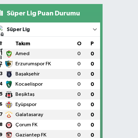
Süper Lig Puan Durumu
Süper Lig
#
Takım
O
P
tanbul'da LGS sonuçlarıyla en yükse
1
Amed
0
0
ıklandı
2
Erzurumspor FK
0
0
3
Başakşehir
0
0
4
Kocaelispor
0
0
5
Beşiktaş
0
0
6
Eyüpspor
0
0
7
Galatasaray
0
0
8
Çorum FK
0
0
9
Gaziantep FK
0
0