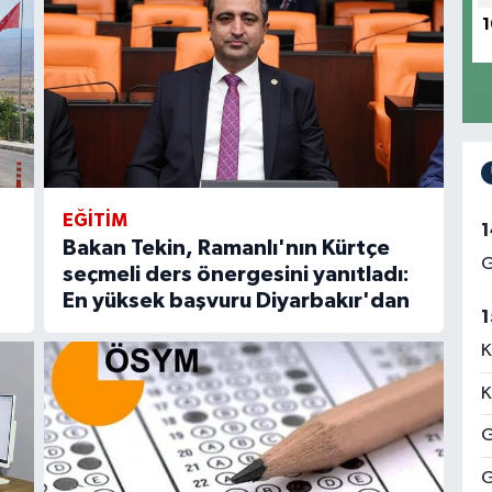
1
EĞITIM
1
Bakan Tekin, Ramanlı'nın Kürtçe
G
seçmeli ders önergesini yanıtladı:
En yüksek başvuru Diyarbakır'dan
1
K
K
G
G