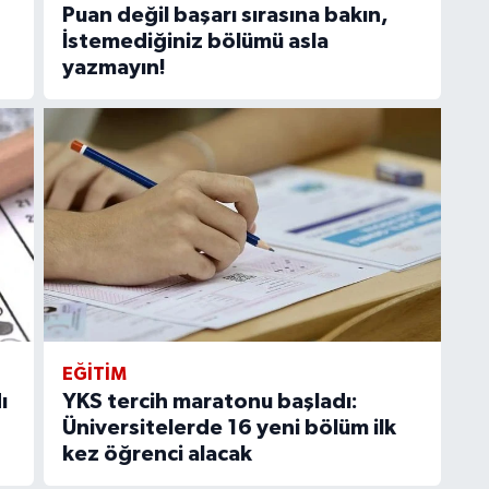
Puan değil başarı sırasına bakın,
İstemediğiniz bölümü asla
yazmayın!
EĞITIM
ı
YKS tercih maratonu başladı:
Üniversitelerde 16 yeni bölüm ilk
kez öğrenci alacak