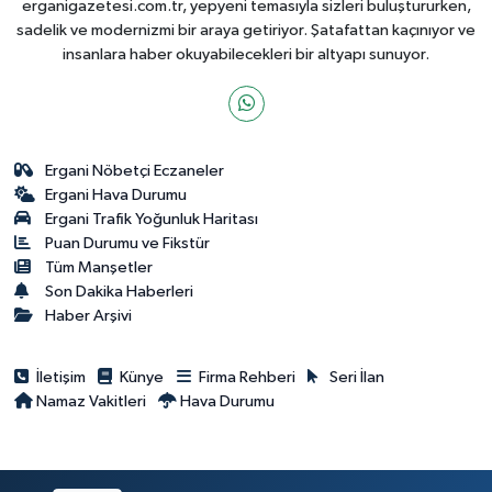
erganigazetesi.com.tr, yepyeni temasıyla sizleri buluştururken,
sadelik ve modernizmi bir araya getiriyor. Şatafattan kaçınıyor ve
insanlara haber okuyabilecekleri bir altyapı sunuyor.
Ergani Nöbetçi Eczaneler
Ergani Hava Durumu
Ergani Trafik Yoğunluk Haritası
Puan Durumu ve Fikstür
Tüm Manşetler
Son Dakika Haberleri
Haber Arşivi
İletişim
Künye
Firma Rehberi
Seri İlan
Namaz Vakitleri
Hava Durumu