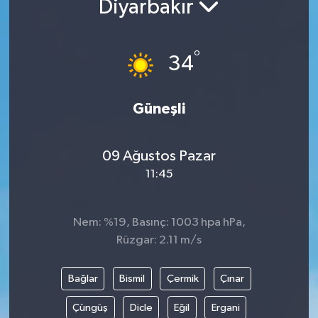
Diyarbakır
Yaşam
°
34
Anali̇z
Bi̇li̇m & Teknoloji̇
Güneşli
Dünya
09 Ağustos Pazar
Eği̇ti̇m
11:45
Nem: %19, Basınç: 1003 hpa hPa,
Rüzgar: 2.11 m/s
Bağlar
Bismil
Çermik
Çınar
Çüngüş
Dicle
Eğil
Ergani