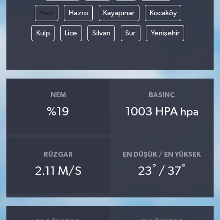
Hani
Hazro
Kayapınar
Kocaköy
Kulp
Lice
Silvan
Sur
Yenişehir
NEM
BASINÇ
%19
1003 HPA
hpa
RÜZGAR
EN DÜŞÜK / EN YÜKSEK
°
°
2.11 M/S
23
/ 37