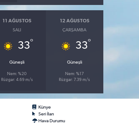
11 AĞUSTOS
12 AĞUSTOS
SALI
ÇARŞAMBA
°
°
33
33
Güneşli
Güneşli
Nem: %20
Nem: %17
Rüzgar: 4.69 m/s
Rüzgar: 7.39 m/s
Künye
Seri İlan
Hava Durumu