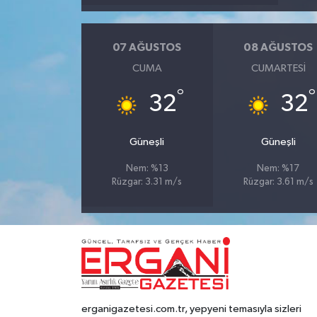
07 AĞUSTOS
08 AĞUSTOS
CUMA
CUMARTESI
°
°
32
32
Güneşli
Güneşli
Nem: %13
Nem: %17
Rüzgar: 3.31 m/s
Rüzgar: 3.61 m/s
erganigazetesi.com.tr, yepyeni temasıyla sizleri