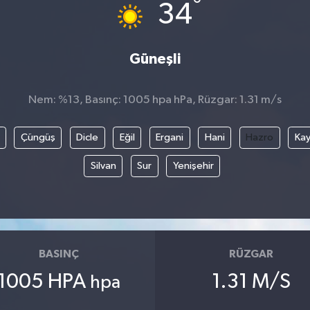
°
34
Güneşli
Nem: %13, Basınç: 1005 hpa hPa, Rüzgar: 1.31 m/s
Çüngüş
Dicle
Eğil
Ergani
Hani
Hazro
Kay
Silvan
Sur
Yenişehir
BASINÇ
RÜZGAR
1005 HPA
1.31 M/S
hpa