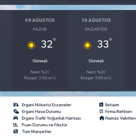
09 AĞUSTOS
10 AĞUSTOS
PAZAR
PAZARTESI
°
°
32
33
Güneşli
Güneşli
Nem: %21
Nem: %20
Rüzgar: 3.00 m/s
Rüzgar: 5.69 m/s
Ergani Nöbetçi Eczaneler
İletişim
Ergani Hava Durumu
Firma Rehberi
Ergani Trafik Yoğunluk Haritası
Namaz Vakitleri
Puan Durumu ve Fikstür
Tüm Manşetler