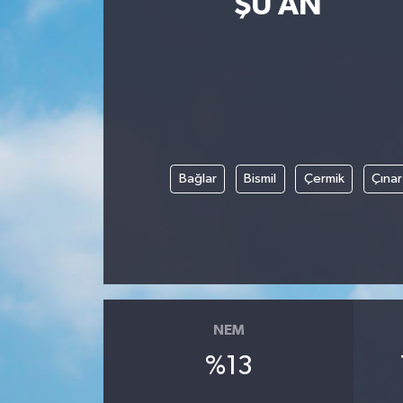
ŞU AN
Yaşam
Anali̇z
Bi̇li̇m & Teknoloji̇
Dünya
Bağlar
Bismil
Çermik
Çınar
Eği̇ti̇m
NEM
%13