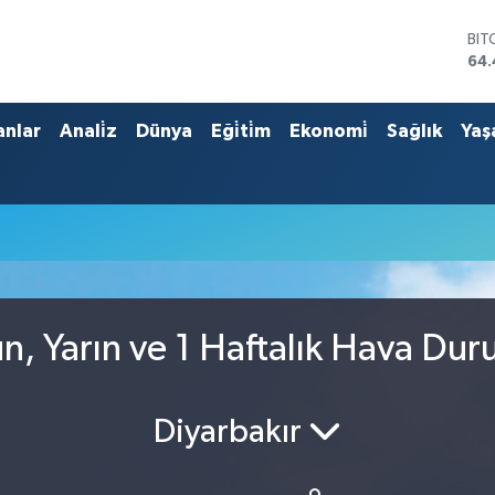
BIT
64.
DO
47
EU
anlar
Anali̇z
Dünya
Eği̇ti̇m
Ekonomi̇
Sağlık
Yaş
55
STE
64
GRA
651
BİS
13.
, Yarın ve 1 Haftalık Hava Du
Diyarbakır