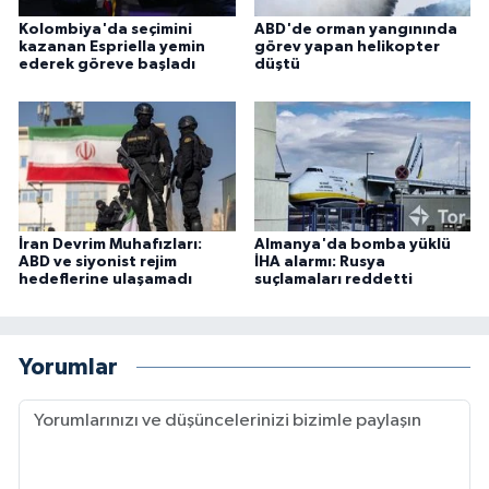
Kolombiya'da seçimini
ABD'de orman yangınında
kazanan Espriella yemin
görev yapan helikopter
ederek göreve başladı
düştü
İran Devrim Muhafızları:
Almanya'da bomba yüklü
ABD ve siyonist rejim
İHA alarmı: Rusya
hedeflerine ulaşamadı
suçlamaları reddetti
Yorumlar