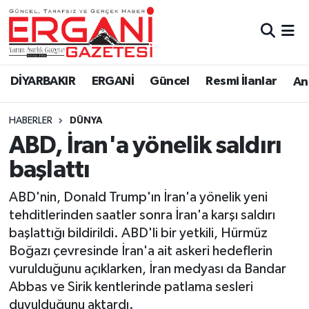
DİYARBAKIR
BİSMİL
Ergani Nöbetçi Eczaneler
DİYARBAKIR
ERGANİ
Güncel
Resmi İlanlar
Ana
BAĞLAR
ERGANİ
Ergani Hava Durumu
HABERLER
DÜNYA
Güncel
Ergani Trafik Yoğunluk Haritası
ABD, İran'a yönelik saldırı
Eği̇ti̇m
Süper Lig Puan Durumu ve Fikstür
başlattı
Resmi İlanlar
Tüm Manşetler
ABD'nin, Donald Trump'ın İran'a yönelik yeni
tehditlerinden saatler sonra İran'a karşı saldırı
Sağlık
Son Dakika Haberleri
başlattığı bildirildi. ABD'li bir yetkili, Hürmüz
Boğazı çevresinde İran'a ait askeri hedeflerin
Si̇yaset
Haber Arşivi
vurulduğunu açıklarken, İran medyası da Bandar
Abbas ve Sirik kentlerinde patlama sesleri
Spor
duyulduğunu aktardı.