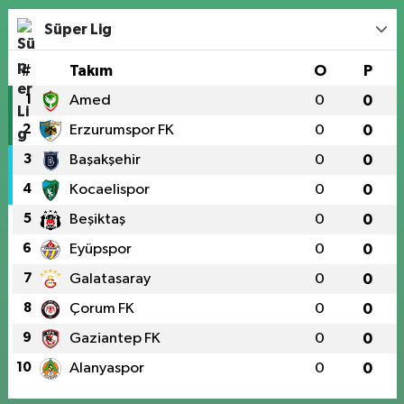
Süper Lig
#
Takım
O
P
1
Amed
0
0
2
Erzurumspor FK
0
0
3
Başakşehir
0
0
4
Kocaelispor
0
0
5
Beşiktaş
0
0
6
Eyüpspor
0
0
7
Galatasaray
0
0
8
Çorum FK
0
0
9
Gaziantep FK
0
0
10
Alanyaspor
0
0