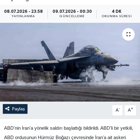
Yaşam
08.07.2026 - 23:58
09.07.2026 - 00:30
4 DK
YAYINLANMA
GÜNCELLEME
OKUNMA SÜRESI
Anali̇z
Bi̇li̇m & Teknoloji̇
Dünya
Eği̇ti̇m
Paylaş
-
+
A
A
ABD'nin İran'a yönelik saldırı başlattığı bildirildi. ABD'li bir yetkili,
ABD ordusunun Hürmüz Boğazı çevresinde İran'a ait askeri