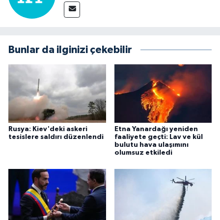
Bunlar da ilginizi çekebilir
Rusya: Kiev'deki askeri
Etna Yanardağı yeniden
tesislere saldırı düzenlendi
faaliyete geçti: Lav ve kül
bulutu hava ulaşımını
olumsuz etkiledi