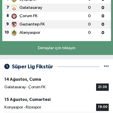
7
Galatasaray
0
0
8
Çorum FK
0
0
9
Gaziantep FK
0
0
10
Alanyaspor
0
0
Detaylar için tıklayın
Süper Lig Fikstür
14 Ağustos, Cuma
Galatasaray - Çorum FK
21:30
15 Ağustos, Cumartesi
Konyaspor - Rizespor
19:00