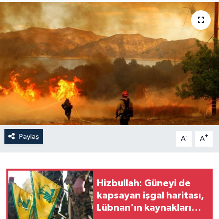
Yaşam
Anali̇z
Bi̇li̇m & Teknoloji̇
Dünya
Eği̇ti̇m
Paylaş
-
+
A
A
Hizbullah: Güneyi de
kapsayan işgal haritası,
Lübnan'ın kaynaklarına