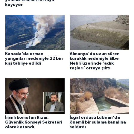
koyuyor
Kanada'da orman
Almanya'da uzun süren
yangınları nedeniyle 22 bin
kuraklık nedeniyle Elbe
kişi tahliye edildi
Nehri üzerinde 'açlık
taşları' ortaya çıktı
İranlı komutan Rızai,
İşgal ordusu Lübnan'da
Güvenlik Konseyi Sekreteri
önemli bir sulama kanalına
olarak atandı
saldırdı