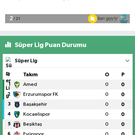
Süper Lig Puan Durumu
Süper Lig
#
Takım
O
P
1
Amed
0
0
2
Erzurumspor FK
0
0
3
Başakşehir
0
0
4
Kocaelispor
0
0
5
Beşiktaş
0
0
6
Eyüpspor
0
0