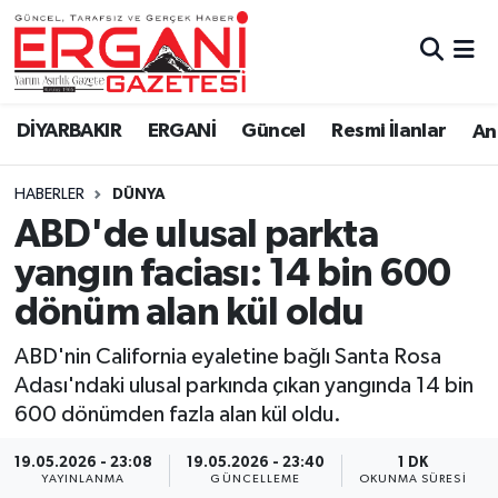
DİYARBAKIR
BİSMİL
Ergani Nöbetçi Eczaneler
DİYARBAKIR
ERGANİ
Güncel
Resmi İlanlar
Ana
BAĞLAR
ERGANİ
Ergani Hava Durumu
HABERLER
DÜNYA
Güncel
Ergani Trafik Yoğunluk Haritası
ABD'de ulusal parkta
Eği̇ti̇m
Süper Lig Puan Durumu ve Fikstür
yangın faciası: 14 bin 600
dönüm alan kül oldu
Resmi İlanlar
Tüm Manşetler
ABD'nin California eyaletine bağlı Santa Rosa
Sağlık
Son Dakika Haberleri
Adası'ndaki ulusal parkında çıkan yangında 14 bin
600 dönümden fazla alan kül oldu.
Si̇yaset
Haber Arşivi
19.05.2026 - 23:08
19.05.2026 - 23:40
1 DK
Spor
YAYINLANMA
GÜNCELLEME
OKUNMA SÜRESI