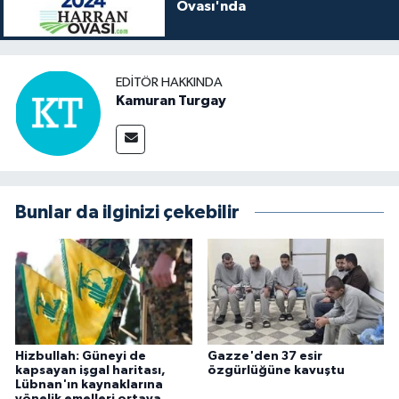
Ovası'nda
EDITÖR HAKKINDA
Kamuran Turgay
Bunlar da ilginizi çekebilir
Hizbullah: Güneyi de
Gazze'den 37 esir
kapsayan işgal haritası,
özgürlüğüne kavuştu
Lübnan'ın kaynaklarına
yönelik emelleri ortaya