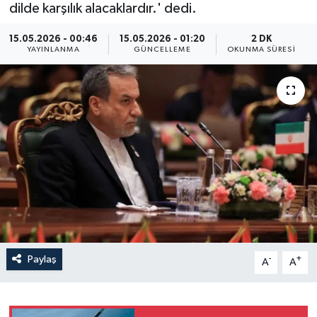
dilde karşılık alacaklardır.' dedi.
Yaşam
15.05.2026 - 00:46
15.05.2026 - 01:20
2 DK
YAYINLANMA
GÜNCELLEME
OKUNMA SÜRESI
Anali̇z
Bi̇li̇m & Teknoloji̇
Dünya
Eği̇ti̇m
Paylaş
-
+
A
A