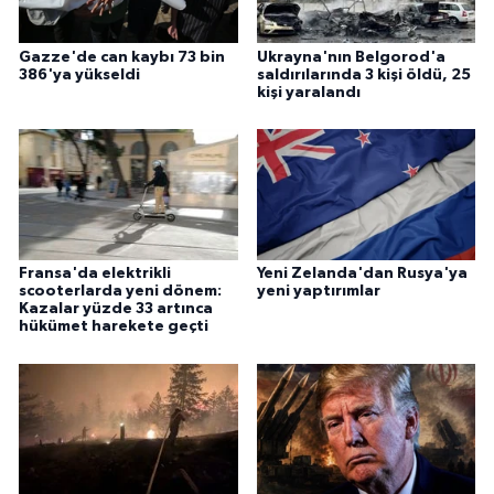
Gazze'de can kaybı 73 bin
Ukrayna'nın Belgorod'a
386'ya yükseldi
saldırılarında 3 kişi öldü, 25
kişi yaralandı
Fransa'da elektrikli
Yeni Zelanda'dan Rusya'ya
scooterlarda yeni dönem:
yeni yaptırımlar
Kazalar yüzde 33 artınca
hükümet harekete geçti