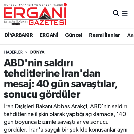
DİYARBAKIR
BİSMİL
Ergani Nöbetçi Eczaneler
DİYARBAKIR
ERGANİ
Güncel
Resmi İlanlar
Ana
BAĞLAR
ERGANİ
Ergani Hava Durumu
HABERLER
DÜNYA
Güncel
Ergani Trafik Yoğunluk Haritası
ABD'nin saldırı
Eği̇ti̇m
Süper Lig Puan Durumu ve Fikstür
tehditlerine İran'dan
mesaj: 40 gün savaştılar,
Resmi İlanlar
Tüm Manşetler
sonucu gördüler
Sağlık
Son Dakika Haberleri
İran Dışişleri Bakanı Abbas Arakçi, ABD'nin saldırı
tehditlerine ilişkin olarak yaptığı açıklamada, '40
Si̇yaset
Haber Arşivi
gün boyunca bizimle savaştılar ve sonucu
gördüler. İran'a saygılı bir şekilde konuşanlar aynı
Spor