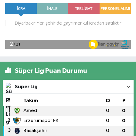
Süper Lig Puan Durumu
Süper Lig
#
Takım
O
P
1
Amed
0
0
2
Erzurumspor FK
0
0
3
Başakşehir
0
0