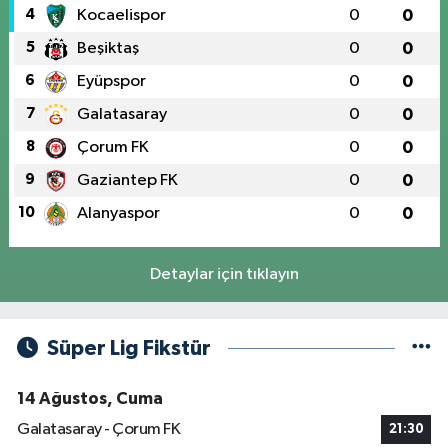
4
Kocaelispor
0
0
5
Beşiktaş
0
0
6
Eyüpspor
0
0
7
Galatasaray
0
0
8
Çorum FK
0
0
9
Gaziantep FK
0
0
10
Alanyaspor
0
0
Detaylar için tıklayın
Süper Lig Fikstür
14 Ağustos, Cuma
Galatasaray - Çorum FK
21:30