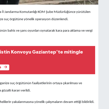
ra İl Jandarma Komutanlığı KOM Şube Müdürlüğünce yürütülen
nize suç örgütüne yönelik operasyon düzenlendi.
ünün bahis ve şans oyunları oynatarak kara para aklama ve vergi
ilistin Konvoyu Gaziantep'te mitingle
e
anize suç örgütünün faaliyetlerinin ortaya çıkarılması ve
özaltı kararı verildi.
lilerin yakalanmasına yönelik çalışmaların devam ettiği bildirildi.