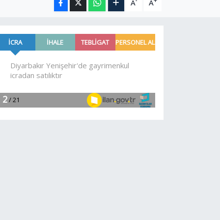
-
+
A
A