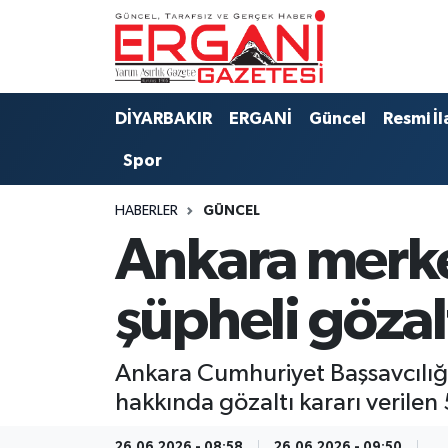
DİYARBAKIR
BİSMİL
Ergani Nöbetçi Eczaneler
DİYARBAKIR
ERGANİ
Güncel
Resmi İl
BAĞLAR
ERGANİ
Ergani Hava Durumu
Spor
Güncel
Ergani Trafik Yoğunluk Haritası
HABERLER
GÜNCEL
Eği̇ti̇m
Süper Lig Puan Durumu ve Fikstür
Ankara merke
Resmi İlanlar
Tüm Manşetler
şüpheli gözal
Sağlık
Son Dakika Haberleri
Ankara Cumhuriyet Başsavcılığ
Si̇yaset
Haber Arşivi
hakkında gözaltı kararı verilen
Spor
26.06.2026 - 08:58
26.06.2026 - 09:50