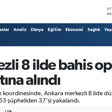
BI
64
DO
47
EU
anlar
Anali̇z
Dünya
Eği̇ti̇m
Ekonomi̇
Sağlık
Yaş
55
ST
64
GR
65
Bİ
zli 8 ilde bahis o
13
tına alındı
ı koordinesinde, Ankara merkezli 8 ilde 
 53 şüpheliden 37'si yakalandı.
1 DK