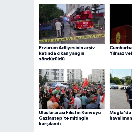
Erzurum Adliyesinin arşiv
Cumhurba
katında çıkan yangın
Yılmaz ve
söndürüldü
Uluslararası Filistin Konvoyu
Muğla'da 
Gaziantep'te mitingle
havaliman
karşılandı