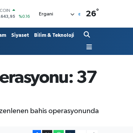
°
TCOIN
26
Ergani
.643,95
%0.16
LAR
,6704
%0
RO
am
Si̇yaset
Bi̇li̇m & Teknoloji̇
,0406
%-0.08
ERLİN
,2143
%0
AM ALTIN
00.87
%0.12
ST100
perasyonu: 37
.799
%70
düzenlenen bahis operasyonunda