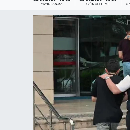
YAYINLANMA
GÜNCELLEME
OK
Yaşam
Anali̇z
Bi̇li̇m & Teknoloji̇
Dünya
Eği̇ti̇m