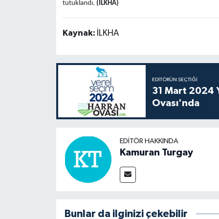
tutuklandı.
(İLKHA)
Kaynak:
İLKHA
EDITÖRÜN SEÇTIĞI
31 Mart 2024 Y
Ovası'nda
EDITÖR HAKKINDA
Kamuran Turgay
Bunlar da ilginizi çekebilir