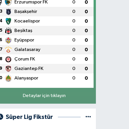
2
Erzurumspor FK
0
0
3
Başakşehir
0
0
4
Kocaelispor
0
0
5
Beşiktaş
0
0
6
Eyüpspor
0
0
7
Galatasaray
0
0
8
Çorum FK
0
0
9
Gaziantep FK
0
0
0
Alanyaspor
0
0
Detaylar için tıklayın
Süper Lig Fikstür