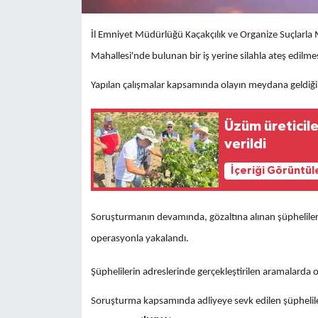
İl Emniyet Müdürlüğü Kaçakçılık ve Organize Suçlarla 
Mahallesi'nde bulunan bir iş yerine silahla ateş edilmesi
Yapılan çalışmalar kapsamında olayın meydana geldiği 
Üzüm üreticile
verildi
İçeriği Görüntül
Soruşturmanın devamında, gözaltına alınan şüphelilerl
operasyonla yakalandı.
Şüphelilerin adreslerinde gerçekleştirilen aramalarda ola
Soruşturma kapsamında adliyeye sevk edilen şüphelil