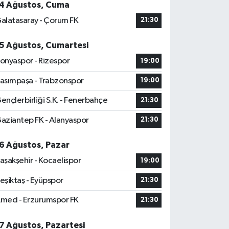
4 Ağustos, Cuma
alatasaray - Çorum FK
21:30
5 Ağustos, Cumartesi
onyaspor - Rizespor
19:00
asımpaşa - Trabzonspor
19:00
ençlerbirliği S.K. - Fenerbahçe
21:30
aziantep FK - Alanyaspor
21:30
6 Ağustos, Pazar
aşakşehir - Kocaelispor
19:00
eşiktaş - Eyüpspor
21:30
med - Erzurumspor FK
21:30
7 Ağustos, Pazartesi