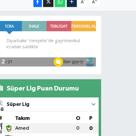
-
+
A
A
Süper Lig Puan Durumu
Süper Lig
#
Takım
O
P
1
Amed
0
0