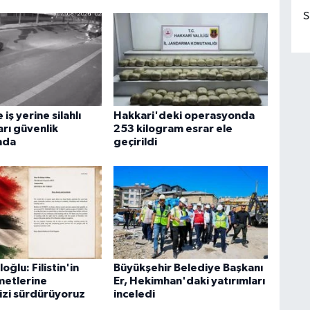
S
iş yerine silahlı
Hakkari'deki operasyonda
ları güvenlik
253 kilogram esrar ele
nda
geçirildi
oğlu: Filistin'in
Büyükşehir Belediye Başkanı
metlerine
Er, Hekimhan'daki yatırımları
zi sürdürüyoruz
inceledi