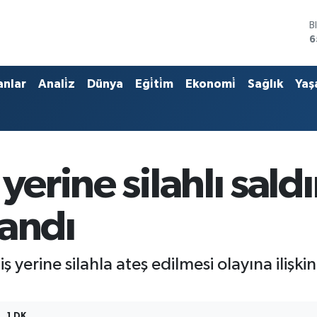
B
6
D
4
E
anlar
Anali̇z
Dünya
Eği̇ti̇m
Ekonomi̇
Sağlık
Yaş
5
S
6
G
6
B
erine silahlı saldır
1
landı
iş yerine silahla ateş edilmesi olayına iliş
1 DK