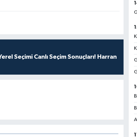
1
G
1
K
K
erel Seçimi Canlı Seçim Sonuçları! Harran
G
G
1
B
B
A
1