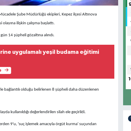
Mücadele Şube Müdürlüğü ekipleri, Kepez ilçesi Altınova
 olayına ilişkin çalışma başlattı.
gün 14 şüpheli gözaltına alındı.
rine uygulamalı yeşil budama eğitimi
e
1
e bağlantılı olduğu belirlenen 8 şüpheli daha düzenlenen
yda kullanıldığı değerlendirilen silah ele geçirildi.
erden 9'u, 'suç işlemek amacıyla örgüt kurma' suçundan