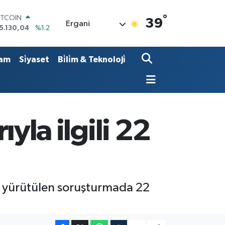
°
ITCOIN
39
Ergani
5.130,04
%1.2
OLAR
7,7106
%0.17
URO
am
Si̇yaset
Bi̇li̇m & Teknoloji̇
5,1652
%0.27
TERLİN
4,4046
%0.35
RAM ALTIN
618.49
%2.12
İST100
ıyla ilgili 22
3.773
%-19
kin yürütülen soruşturmada 22