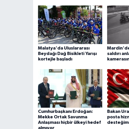
Malatya'da Uluslararası
Mardin'de 
Beydağı Dağ Bisikleti Yarışı
saldırı an
kortejle başladı
kamerası
Cumhurbaşkanı Erdoğan:
Bakan Ural
Mekke Ortak Savunma
posta hiz
Anlaşması hiçbir ülkeyi hedef
desteğimi
almıyor