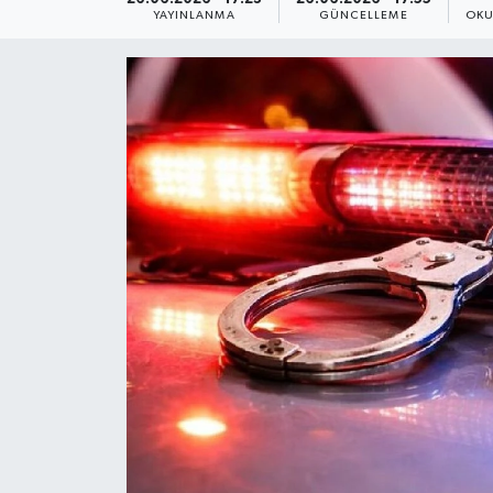
YAYINLANMA
GÜNCELLEME
OKU
Yaşam
Anali̇z
Bi̇li̇m & Teknoloji̇
Dünya
Eği̇ti̇m