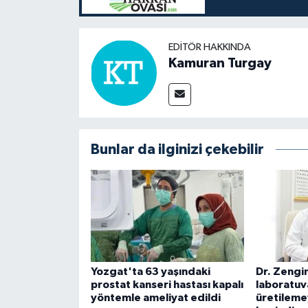
EDITÖR HAKKINDA
Kamuran Turgay
Bunlar da ilginizi çekebilir
Yozgat'ta 63 yaşındaki
Dr. Zengin
prostat kanseri hastası kapalı
laboratu
yöntemle ameliyat edildi
üretileme