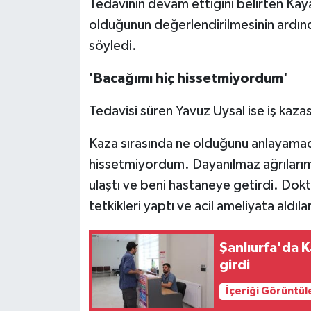
Tedavinin devam ettiğini belirten Kay
olduğunun değerlendirilmesinin ardınd
söyledi.
'Bacağımı hiç hissetmiyordum'
Tedavisi süren Yavuz Uysal ise iş kazas
Kaza sırasında ne olduğunu anlayamadı
hissetmiyordum. Dayanılmaz ağrılarım 
ulaştı ve beni hastaneye getirdi. Do
tetkikleri yaptı ve acil ameliyata aldıla
Şanlıurfa'da 
girdi
İçeriği Görüntül