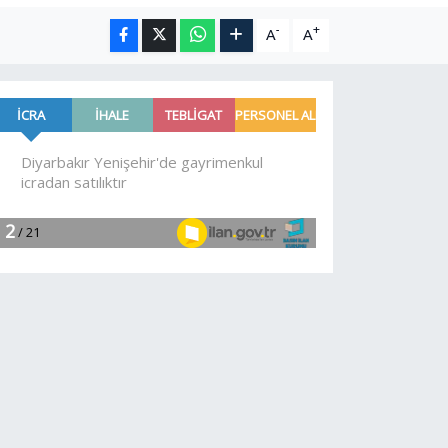
-
+
A
A