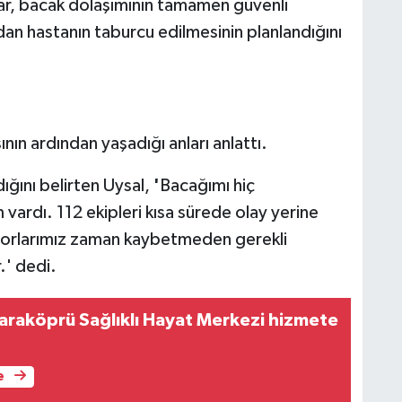
ar, bacak dolaşımının tamamen güvenli
an hastanın taburcu edilmesinin planlandığını
ının ardından yaşadığı anları anlattı.
ğını belirten Uysal,
'
Bacağımı hiç
vardı. 112 ekipleri kısa sürede olay yerine
ktorlarımız zaman kaybetmeden gerekli
r.' dedi.
Karaköprü Sağlıklı Hayat Merkezi hizmete
e