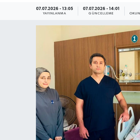
07.07.2026 - 13:05
07.07.2026 - 14:01
Yaşam
YAYINLANMA
GÜNCELLEME
OKUN
Anali̇z
Bi̇li̇m & Teknoloji̇
Dünya
Eği̇ti̇m