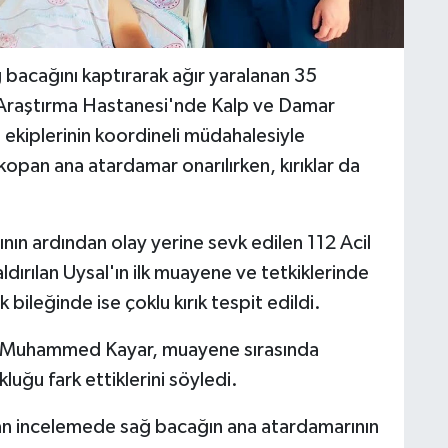
ğ bacağını kaptırarak ağır yaralanan 35
e Araştırma Hastanesi'nde Kalp ve Damar
 ekiplerinin koordineli müdahalesiyle
kopan ana atardamar onarılırken, kırıklar da
n ardından olay yerine sevk edilen 112 Acil
ldırılan Uysal'ın ilk muayene ve tetkiklerinde
 bileğinde ise çoklu kırık tespit edildi.
. Muhammed Kayar, muayene sırasında
uğu fark ettiklerini söyledi.
lan incelemede sağ bacağın ana atardamarının