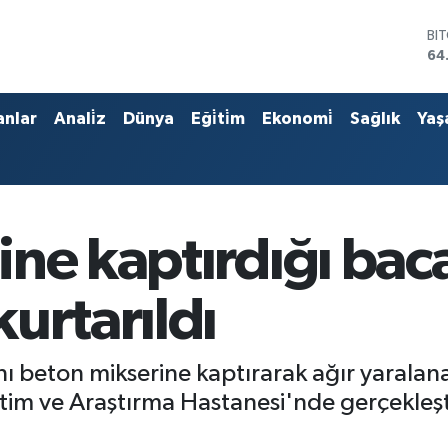
64
DO
47
EU
55
anlar
Anali̇z
Dünya
Eği̇ti̇m
Ekonomi̇
Sağlık
Yaş
ST
64
GR
65
Bİ
13
ne kaptırdığı baca
urtarıldı
ını beton mikserine kaptırarak ağır yarala
tim ve Araştırma Hastanesi'nde gerçekleşti