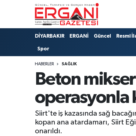
DİYARBAKIR
BİSMİL
Ergani Nöbetçi Eczaneler
DİYARBAKIR
ERGANİ
Güncel
Resmi İl
BAĞLAR
ERGANİ
Ergani Hava Durumu
Spor
Güncel
Ergani Trafik Yoğunluk Haritası
HABERLER
SAĞLIK
Eği̇ti̇m
Süper Lig Puan Durumu ve Fikstür
Beton mikseri
Resmi İlanlar
Tüm Manşetler
operasyonla k
Sağlık
Son Dakika Haberleri
Siirt'te iş kazasında sağ bacağ
Si̇yaset
Haber Arşivi
kopan ana atardamarı, Siirt Eği
onarıldı.
Spor