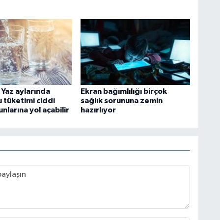
 Yaz aylarında
Ekran bağımlılığı birçok
su tüketimi ciddi
sağlık sorununa zemin
unlarına yol açabilir
hazırlıyor