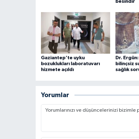
besindir
Gaziantep'te uyku
Dr. Ergün:
bozuklukları laboratuvarı
bilinçsiz 
hizmete açıldı
sağlık sor
Yorumlar