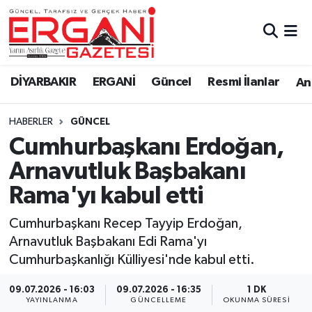
DİYARBAKIR
BİSMİL
Ergani Nöbetçi Eczaneler
DİYARBAKIR
ERGANİ
Güncel
Resmi İlanlar
Ana
BAĞLAR
ERGANİ
Ergani Hava Durumu
HABERLER
GÜNCEL
Güncel
Ergani Trafik Yoğunluk Haritası
Cumhurbaşkanı Erdoğan,
Eği̇ti̇m
Süper Lig Puan Durumu ve Fikstür
Arnavutluk Başbakanı
Rama'yı kabul etti
Resmi İlanlar
Tüm Manşetler
Cumhurbaşkanı Recep Tayyip Erdoğan,
Sağlık
Son Dakika Haberleri
Arnavutluk Başbakanı Edi Rama'yı
Cumhurbaşkanlığı Külliyesi'nde kabul etti.
Si̇yaset
Haber Arşivi
09.07.2026 - 16:03
09.07.2026 - 16:35
1 DK
Spor
YAYINLANMA
GÜNCELLEME
OKUNMA SÜRESI