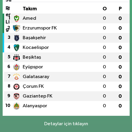
#
Takım
O
P
1
Amed
0
0
2
Erzurumspor FK
0
0
3
Başakşehir
0
0
4
Kocaelispor
0
0
5
Beşiktaş
0
0
6
Eyüpspor
0
0
7
Galatasaray
0
0
8
Çorum FK
0
0
9
Gaziantep FK
0
0
10
Alanyaspor
0
0
Detaylar için tıklayın