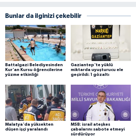
Bunlar da ilginizi çekebilir
Battalgazi Belediyesinden
Gaziantep'te yüklü
Kur'an Kursu öğrencilerine
miktarda uyuşturucu ele
yüzme etkinliği
geçirildi: 1 gözaltı
Malatya'da yüksekten
MSB: israil ateşkes
düşen işçi yaralandı
çabalarını sabote etmeyi
sürdürüyor