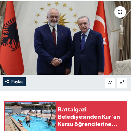
Yaşam
Anali̇z
Bi̇li̇m & Teknoloji̇
Dünya
Eği̇ti̇m
Paylaş
-
+
A
A
Battalgazi
Belediyesinden Kur'an
Kursu öğrencilerine