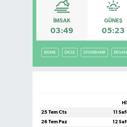
Yaşam
İMSAK
GÜNEŞ
Anali̇z
03:49
05:23
Bi̇li̇m & Teknoloji̇
BİSMİL
DİCLE
DİYARBAKIR
ERGAN
Dünya
Eği̇ti̇m
Hİ
25 Tem Cts
11 Sa
26 Tem Paz
12 Sa