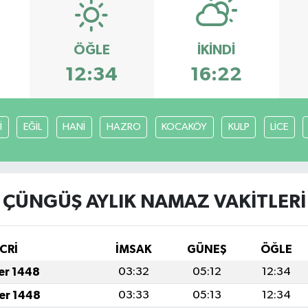
ÖĞLE
İKINDI
12:34
16:22
İ
EĞİL
HANİ
HAZRO
KOCAKÖY
KULP
LİCE
ÇÜNGÜŞ AYLIK NAMAZ VAKITLERI
CRİ
İMSAK
GÜNEŞ
ÖĞLE
fer 1448
03:32
05:12
12:34
fer 1448
03:33
05:13
12:34