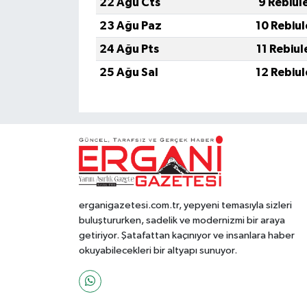
22 Ağu Cts
9 Rebiul
23 Ağu Paz
10 Rebiu
24 Ağu Pts
11 Rebiu
25 Ağu Sal
12 Rebiu
erganigazetesi.com.tr, yepyeni temasıyla sizleri
buluştururken, sadelik ve modernizmi bir araya
getiriyor. Şatafattan kaçınıyor ve insanlara haber
okuyabilecekleri bir altyapı sunuyor.