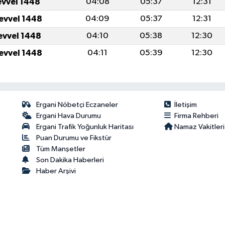
evvel 1448
04:08
05:37
12:31
levvel 1448
04:09
05:37
12:31
levvel 1448
04:10
05:38
12:30
levvel 1448
04:11
05:39
12:30
Ergani Nöbetçi Eczaneler
İletişim
Ergani Hava Durumu
Firma Rehberi
Ergani Trafik Yoğunluk Haritası
Namaz Vakitleri
Puan Durumu ve Fikstür
Tüm Manşetler
Son Dakika Haberleri
Haber Arşivi