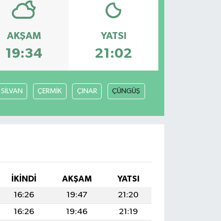
AKŞAM
YATSI
19:34
21:02
SİLVAN
ÇERMİK
ÇINAR
ÇÜNGÜŞ
İKINDI
AKŞAM
YATSI
16:26
19:47
21:20
16:26
19:46
21:19