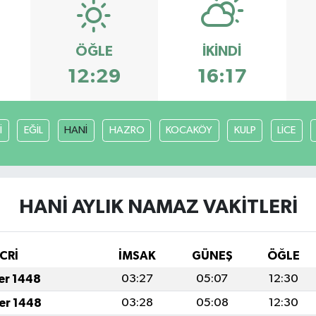
ÖĞLE
İKINDI
12:29
16:17
İ
EĞİL
HANİ
HAZRO
KOCAKÖY
KULP
LİCE
HANİ AYLIK NAMAZ VAKITLERI
CRİ
İMSAK
GÜNEŞ
ÖĞLE
fer 1448
03:27
05:07
12:30
fer 1448
03:28
05:08
12:30