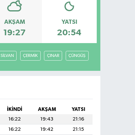
AKŞAM
YATSI
19:27
20:54
SİLVAN
ÇERMİK
ÇINAR
ÇÜNGÜŞ
İKINDI
AKŞAM
YATSI
16:22
19:43
21:16
16:22
19:42
21:15