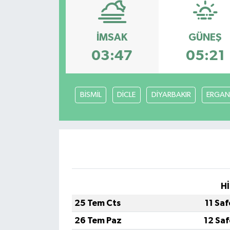
Yaşam
İMSAK
GÜNEŞ
Anali̇z
03:47
05:21
Bi̇li̇m & Teknoloji̇
BİSMİL
DİCLE
DİYARBAKIR
ERGAN
Dünya
Eği̇ti̇m
Hİ
25 Tem Cts
11 Sa
26 Tem Paz
12 Sa