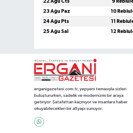
22 Ağu Cts
9 Rebiul
23 Ağu Paz
10 Rebiu
24 Ağu Pts
11 Rebiu
25 Ağu Sal
12 Rebiu
erganigazetesi.com.tr, yepyeni temasıyla sizleri
buluştururken, sadelik ve modernizmi bir araya
getiriyor. Şatafattan kaçınıyor ve insanlara haber
okuyabilecekleri bir altyapı sunuyor.