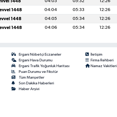
evvel 1448
04:03
05:32
12:26
levvel 1448
04:04
05:33
12:26
levvel 1448
04:05
05:34
12:26
levvel 1448
04:06
05:34
12:26
Ergani Nöbetçi Eczaneler
İletişim
Ergani Hava Durumu
Firma Rehberi
Ergani Trafik Yoğunluk Haritası
Namaz Vakitleri
Puan Durumu ve Fikstür
Tüm Manşetler
Son Dakika Haberleri
Haber Arşivi