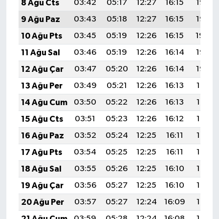
8 Ağu Cts
03:42
05:17
12:27
16:15
19:27
9 Ağu Paz
03:43
05:18
12:27
16:15
19:26
10 Ağu Pts
03:45
05:19
12:26
16:15
19:24
11 Ağu Sal
03:46
05:19
12:26
16:14
19:23
12 Ağu Çar
03:47
05:20
12:26
16:14
19:22
13 Ağu Per
03:49
05:21
12:26
16:13
19:21
14 Ağu Cum
03:50
05:22
12:26
16:13
19:19
15 Ağu Cts
03:51
05:23
12:26
16:12
19:18
16 Ağu Paz
03:52
05:24
12:25
16:11
19:17
17 Ağu Pts
03:54
05:25
12:25
16:11
19:16
18 Ağu Sal
03:55
05:26
12:25
16:10
19:14
19 Ağu Çar
03:56
05:27
12:25
16:10
19:13
20 Ağu Per
03:57
05:27
12:24
16:09
19:12
21 Ağu Cum
03:59
05:28
12:24
16:08
19:10