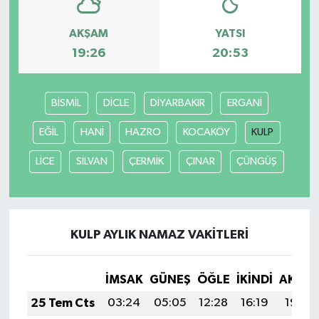
AKŞAM
YATSI
19:26
20:53
BİSMİL
DİCLE
DİYARBAKIR
ERGANİ
EĞİL
HANİ
HAZRO
KOCAKÖY
KULP
LİCE
SİLVAN
ÇERMİK
ÇINAR
ÇÜNGÜŞ
KULP AYLIK NAMAZ VAKITLERI
İMSAK
GÜNEŞ
ÖĞLE
İKINDI
AKŞA
25 Tem Cts
03:24
05:05
12:28
16:19
19:40