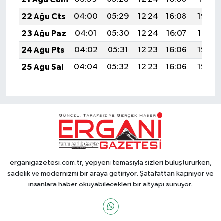
22 Ağu Cts
04:00
05:29
12:24
16:08
19:09
23 Ağu Paz
04:01
05:30
12:24
16:07
19:07
24 Ağu Pts
04:02
05:31
12:23
16:06
19:06
25 Ağu Sal
04:04
05:32
12:23
16:06
19:05
erganigazetesi.com.tr, yepyeni temasıyla sizleri buluştururken,
sadelik ve modernizmi bir araya getiriyor. Şatafattan kaçınıyor ve
insanlara haber okuyabilecekleri bir altyapı sunuyor.