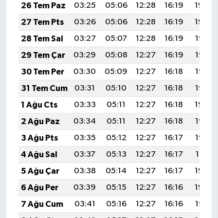
26 Tem Paz
03:25
05:06
12:28
16:19
19:40
27 Tem Pts
03:26
05:06
12:28
16:19
19:39
28 Tem Sal
03:27
05:07
12:28
16:19
19:38
29 Tem Çar
03:29
05:08
12:27
16:19
19:37
30 Tem Per
03:30
05:09
12:27
16:18
19:36
31 Tem Cum
03:31
05:10
12:27
16:18
19:35
1 Ağu Cts
03:33
05:11
12:27
16:18
19:34
2 Ağu Paz
03:34
05:11
12:27
16:18
19:33
3 Ağu Pts
03:35
05:12
12:27
16:17
19:32
4 Ağu Sal
03:37
05:13
12:27
16:17
19:31
5 Ağu Çar
03:38
05:14
12:27
16:17
19:30
6 Ağu Per
03:39
05:15
12:27
16:16
19:29
7 Ağu Cum
03:41
05:16
12:27
16:16
19:28