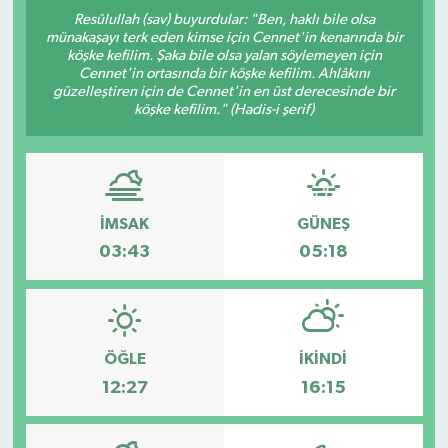
Resûlullah (sav) buyurdular: "Ben, haklı bile olsa
Yaşam
münakaşayı terk eden kimse için Cennet'in kenarında bir
köşke kefilim. Şaka bile olsa yalan söylemeyen için
Cennet'in ortasında bir köşke kefilim. Ahlâkını
Anali̇z
güzelleştiren için de Cennet'in en üst derecesinde bir
köşke kefilim." (Hadis-i şerif)
Bi̇li̇m & Teknoloji̇
Dünya
İMSAK
GÜNEŞ
Eği̇ti̇m
03:43
05:18
ÖĞLE
İKINDI
12:27
16:15