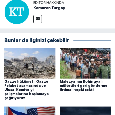
EDITÖR HAKKINDA
Kamuran Turgay
Bunlar da ilginizi çekebilir
Gazze hükümeti: Gazze
Malezya'nın Rohingyalı
Felaket aşamasında ve
mültecileri geri gönderme
Ulusal Komite'yi
ihtimali tepki çekti
çalışmalarına başlamaya
çağırıyoruz