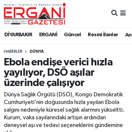
DİYARBAKIR
BİSMİL
Ergani Nöbetçi Eczaneler
DİYARBAKIR
ERGANİ
Güncel
Resmi İlanlar
Ana
BAĞLAR
ERGANİ
Ergani Hava Durumu
HABERLER
DÜNYA
Güncel
Ergani Trafik Yoğunluk Haritası
Ebola endişe verici hızla
Eği̇ti̇m
Süper Lig Puan Durumu ve Fikstür
yayılıyor, DSÖ aşılar
üzerinde çalışıyor
Resmi İlanlar
Tüm Manşetler
Dünya Sağlık Örgütü (DSÖ), Kongo Demokratik
Sağlık
Son Dakika Haberleri
Cumhuriyeti'nin doğusunda hızla yayılan Ebola
salgını nedeniyle küresel sağlık alarmını yükseltti.
Si̇yaset
Haber Arşivi
Kurum, vaka sayılarındaki artışın ardından
deneysel aşı ve tedavi seçeneklerini gündemine
Spor