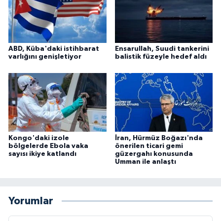
ABD, Küba'daki istihbarat
Ensarullah, Suudi tankerini
varlığını genişletiyor
balistik füzeyle hedef aldı
Kongo'daki izole
İran, Hürmüz Boğazı'nda
bölgelerde Ebola vaka
önerilen ticari gemi
sayısı ikiye katlandı
güzergahı konusunda
Umman ile anlaştı
Yorumlar