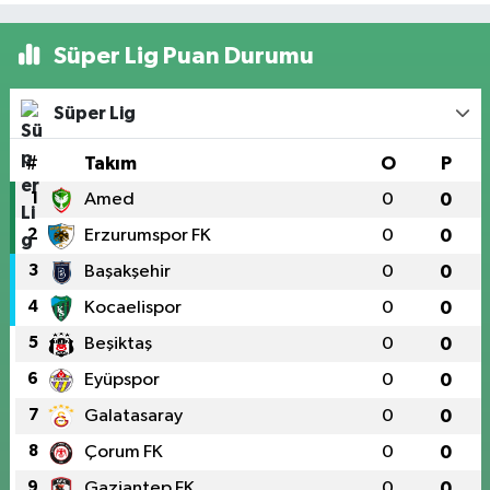
Süper Lig Puan Durumu
Süper Lig
#
Takım
O
P
1
Amed
0
0
2
Erzurumspor FK
0
0
3
Başakşehir
0
0
4
Kocaelispor
0
0
5
Beşiktaş
0
0
6
Eyüpspor
0
0
7
Galatasaray
0
0
8
Çorum FK
0
0
9
Gaziantep FK
0
0