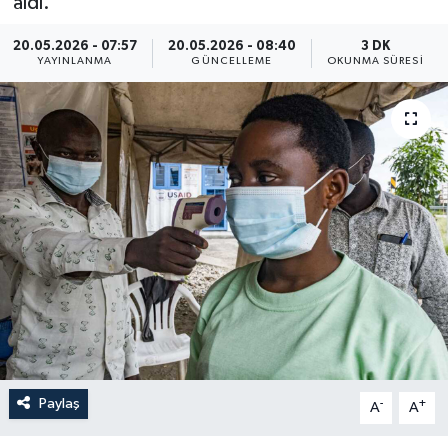
aldı.
Yaşam
20.05.2026 - 07:57
20.05.2026 - 08:40
3 DK
YAYINLANMA
GÜNCELLEME
OKUNMA SÜRESI
Anali̇z
Bi̇li̇m & Teknoloji̇
Dünya
Eği̇ti̇m
Paylaş
-
+
A
A