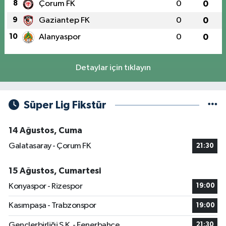
8
Çorum FK
0
0
9
Gaziantep FK
0
0
10
Alanyaspor
0
0
Detaylar için tıklayın
Süper Lig Fikstür
14 Ağustos, Cuma
Galatasaray - Çorum FK
21:30
15 Ağustos, Cumartesi
Konyaspor - Rizespor
19:00
Kasımpaşa - Trabzonspor
19:00
Gençlerbirliği S.K. - Fenerbahçe
21:30