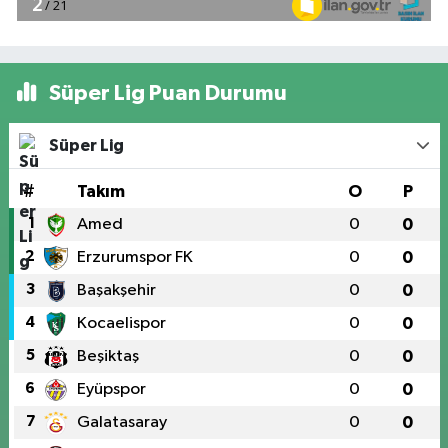
Süper Lig Puan Durumu
Süper Lig
#
Takım
O
P
1
Amed
0
0
2
Erzurumspor FK
0
0
3
Başakşehir
0
0
4
Kocaelispor
0
0
5
Beşiktaş
0
0
6
Eyüpspor
0
0
7
Galatasaray
0
0