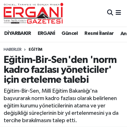
DİYARBAKIR
BİSMİL
Ergani Nöbetçi Eczaneler
DİYARBAKIR
ERGANİ
Güncel
Resmi İlanlar
Ana
BAĞLAR
ERGANİ
Ergani Hava Durumu
HABERLER
EĞITIM
Güncel
Ergani Trafik Yoğunluk Haritası
Eğitim-Bir-Sen'den 'norm
Eği̇ti̇m
Süper Lig Puan Durumu ve Fikstür
kadro fazlası yöneticiler'
için erteleme talebi
Resmi İlanlar
Tüm Manşetler
Eğitim-Bir-Sen, Millî Eğitim Bakanlığı'na
Sağlık
Son Dakika Haberleri
başvurarak norm kadro fazlası olarak belirlenen
eğitim kurumu yöneticilerinin atama ve yer
Si̇yaset
Haber Arşivi
değişikliği süreçlerinin bir yıl ertelenmesini ya da
tercihe bırakılmasını talep etti.
Spor