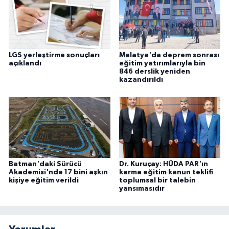
LGS yerleştirme sonuçları
Malatya'da deprem sonrası
açıklandı
eğitim yatırımlarıyla bin
846 derslik yeniden
kazandırıldı
Batman'daki Sürücü
Dr. Kuruçay: HÜDA PAR'ın
Akademisi'nde 17 bini aşkın
karma eğitim kanun teklifi
kişiye eğitim verildi
toplumsal bir talebin
yansımasıdır