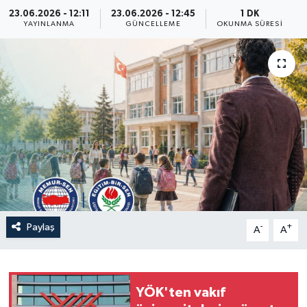
23.06.2026 - 12:11
23.06.2026 - 12:45
1 DK
Yaşam
YAYINLANMA
GÜNCELLEME
OKUNMA SÜRESI
Anali̇z
Bi̇li̇m & Teknoloji̇
Dünya
Eği̇ti̇m
Paylaş
-
+
A
A
YÖK'ten vakıf