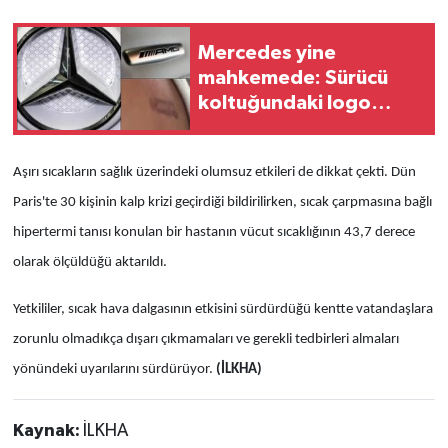
Mercedes yine
mahkemede: Sürücü
koltuğundaki logo
yanığı iddiasıyla toplu
dava açıldı
Aşırı sıcakların sağlık üzerindeki olumsuz etkileri de dikkat çekti. Dün
Paris'te 30 kişinin kalp krizi geçirdiği bildirilirken, sıcak çarpmasına bağlı
hipertermi tanısı konulan bir hastanın vücut sıcaklığının 43,7 derece
olarak ölçüldüğü aktarıldı.
Yetkililer, sıcak hava dalgasının etkisini sürdürdüğü kentte vatandaşlara
zorunlu olmadıkça dışarı çıkmamaları ve gerekli tedbirleri almaları
yönündeki uyarılarını sürdürüyor.
(İLKHA)
Kaynak:
İLKHA