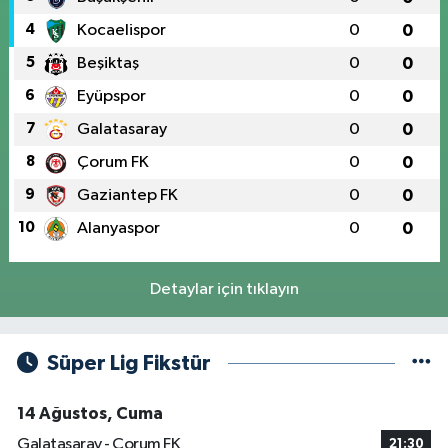
4
Kocaelispor
0
0
5
Beşiktaş
0
0
6
Eyüpspor
0
0
7
Galatasaray
0
0
8
Çorum FK
0
0
9
Gaziantep FK
0
0
10
Alanyaspor
0
0
Detaylar için tıklayın
Süper Lig Fikstür
14 Ağustos, Cuma
Galatasaray - Çorum FK
21:30