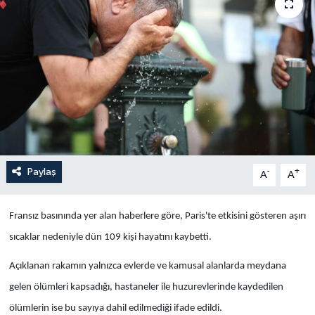
Yaşam
Anali̇z
Bi̇li̇m & Teknoloji̇
Dünya
Eği̇ti̇m
Paylaş
-
+
A
A
Fransız basınında yer alan haberlere göre, Paris'te etkisini gösteren aşırı
sıcaklar nedeniyle dün 109 kişi hayatını kaybetti.
Açıklanan rakamın yalnızca evlerde ve kamusal alanlarda meydana
gelen ölümleri kapsadığı, hastaneler ile huzurevlerinde kaydedilen
ölümlerin ise bu sayıya dahil edilmediği ifade edildi.