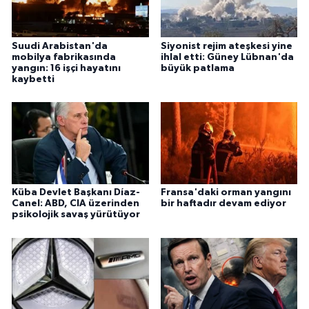
Suudi Arabistan'da
Siyonist rejim ateşkesi yine
mobilya fabrikasında
ihlal etti: Güney Lübnan'da
yangın: 16 işçi hayatını
büyük patlama
kaybetti
Küba Devlet Başkanı Díaz-
Fransa'daki orman yangını
Canel: ABD, CIA üzerinden
bir haftadır devam ediyor
psikolojik savaş yürütüyor