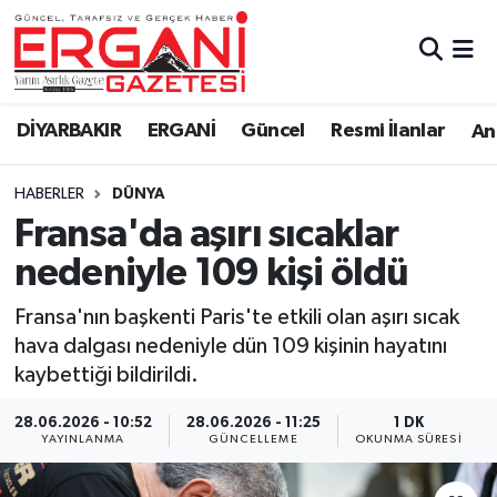
DİYARBAKIR
BİSMİL
Ergani Nöbetçi Eczaneler
DİYARBAKIR
ERGANİ
Güncel
Resmi İlanlar
Ana
BAĞLAR
ERGANİ
Ergani Hava Durumu
HABERLER
DÜNYA
Güncel
Ergani Trafik Yoğunluk Haritası
Fransa'da aşırı sıcaklar
Eği̇ti̇m
Süper Lig Puan Durumu ve Fikstür
nedeniyle 109 kişi öldü
Resmi İlanlar
Tüm Manşetler
Fransa'nın başkenti Paris'te etkili olan aşırı sıcak
hava dalgası nedeniyle dün 109 kişinin hayatını
Sağlık
Son Dakika Haberleri
kaybettiği bildirildi.
Si̇yaset
Haber Arşivi
28.06.2026 - 10:52
28.06.2026 - 11:25
1 DK
YAYINLANMA
GÜNCELLEME
OKUNMA SÜRESI
Spor