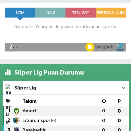
Süper Lig Puan Durumu
Süper Lig
#
Takım
O
P
1
Amed
0
0
2
Erzurumspor FK
0
0
3
Başakşehir
0
0