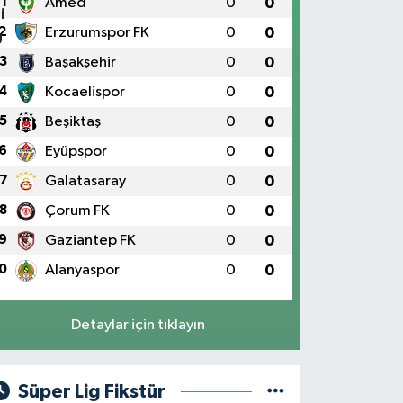
1
Amed
0
0
2
Erzurumspor FK
0
0
3
Başakşehir
0
0
4
Kocaelispor
0
0
5
Beşiktaş
0
0
6
Eyüpspor
0
0
7
Galatasaray
0
0
8
Çorum FK
0
0
9
Gaziantep FK
0
0
0
Alanyaspor
0
0
Detaylar için tıklayın
Süper Lig Fikstür