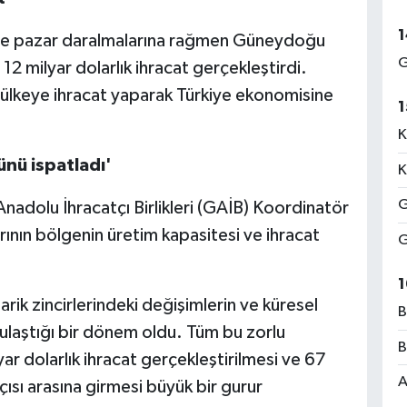
1
 ve pazar daralmalarına rağmen Güneydoğu
G
2 milyar dolarlık ihracat gerçekleştirdi.
 ülkeye ihracat yaparak Türkiye ekonomisine
1
K
ünü ispatladı'
K
G
adolu İhracatçı Birlikleri (GAİB) Koordinatör
ının bölgenin üretim kapasitesi ve ihracat
G
1
rik zincirlerindeki değişimlerin ve küresel
B
ulaştığı bir dönem oldu. Tüm bu zorlu
B
r dolarlık ihracat gerçekleştirilmesi ve 67
A
çısı arasına girmesi büyük bir gurur