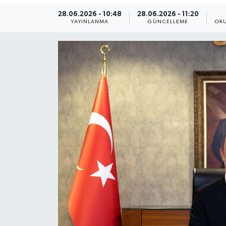
28.06.2026 - 10:48
28.06.2026 - 11:20
Yaşam
YAYINLANMA
GÜNCELLEME
OKU
Anali̇z
Bi̇li̇m & Teknoloji̇
Dünya
Eği̇ti̇m