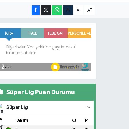
-
+
A
A
Süper Lig Puan Durumu
Süper Lig
#
Takım
O
P