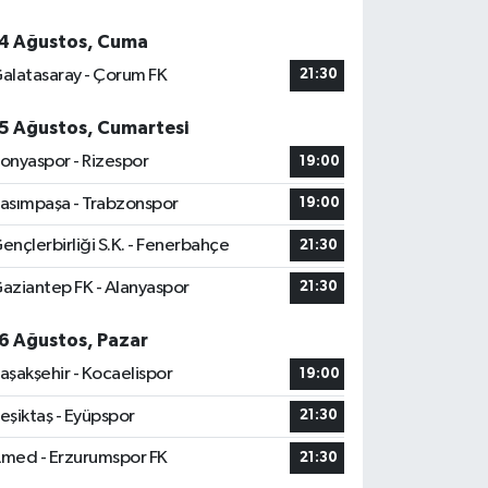
4 Ağustos, Cuma
alatasaray - Çorum FK
21:30
5 Ağustos, Cumartesi
onyaspor - Rizespor
19:00
asımpaşa - Trabzonspor
19:00
ençlerbirliği S.K. - Fenerbahçe
21:30
aziantep FK - Alanyaspor
21:30
6 Ağustos, Pazar
aşakşehir - Kocaelispor
19:00
eşiktaş - Eyüpspor
21:30
med - Erzurumspor FK
21:30