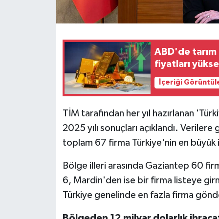
ABD'de tarım d
fiyatları yükse
İçeriği Görüntül
TİM tarafından her yıl hazırlanan 'Türki
2025 yılı sonuçları açıklandı. Veril
toplam 67 firma Türkiye'nin en büyük ih
Bölge illeri arasında Gaziantep 60 fir
6, Mardin'den ise bir firma listeye g
Türkiye genelinde en fazla firma gönd
Bölgeden 12 milyar dolarlık ihraca