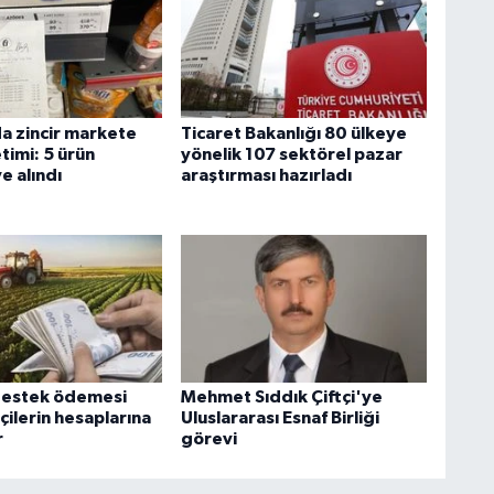
da zincir markete
Ticaret Bakanlığı 80 ülkeye
timi: 5 ürün
yönelik 107 sektörel pazar
e alındı
araştırması hazırladı
destek ödemesi
Mehmet Sıddık Çiftçi'ye
çilerin hesaplarına
Uluslararası Esnaf Birliği
r
görevi