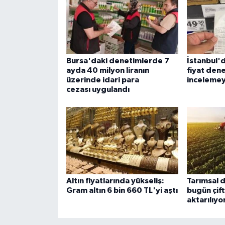
Bursa'daki denetimlerde 7
İstanbul'
ayda 40 milyon liranın
fiyat dene
üzerinde idari para
incelemey
cezası uygulandı
Altın fiyatlarında yükseliş:
Tarımsal 
Gram altın 6 bin 660 TL'yi aştı
bugün çift
aktarılıyo