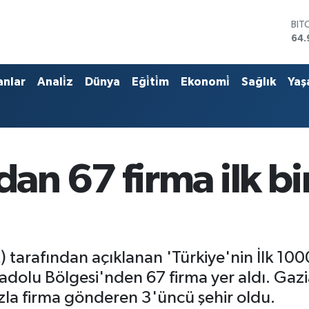
BIT
64.
DO
47,
EU
55,
anlar
Anali̇z
Dünya
Eği̇ti̇m
Ekonomi̇
Sağlık
Yaş
STE
64,
GRA
666
BİS
13.
 67 firma ilk bin
M) tarafından açıklanan 'Türkiye'nin İlk 100
lu Bölgesi'nden 67 firma yer aldı. Gazia
azla firma gönderen 3'üncü şehir oldu.