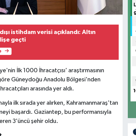
ışı istihdam verisi açıklandı: Altın
lişe geçti
e
ye'nin İlk 1000 İhracatçısı' araştırmasının
ere göre Güneydoğu Anadolu Bölgesi'nden
racatçıları arasında yer aldı.
1
mayla ilk sırada yer alırken, Kahramanmaraş'tan
irmeyi başardı. Gaziantep, bu performansıyla
eren 3'üncü şehir oldu.
t