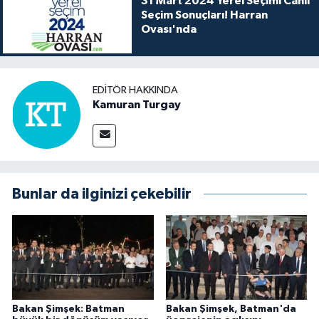
31 Mart 2024 Yerel Seçimi Canlı
Seçim Sonuçları! Harran
Ovası'nda
EDITÖR HAKKINDA
Kamuran Turgay
Bunlar da ilginizi çekebilir
Bakan Şimşek: Batman
Bakan Şimşek, Batman'da