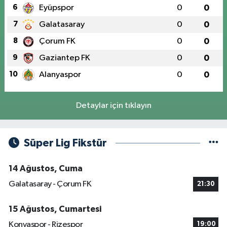
6
Eyüpspor
0
0
7
Galatasaray
0
0
8
Çorum FK
0
0
9
Gaziantep FK
0
0
10
Alanyaspor
0
0
Detaylar için tıklayın
Süper Lig Fikstür
14 Ağustos, Cuma
Galatasaray - Çorum FK
21:30
15 Ağustos, Cumartesi
Konyaspor - Rizespor
19:00