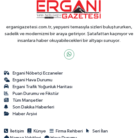
erganigazetesi.com.tr, yepyeni temasıyla sizleri buluştururken,
sadelik ve modernizmi bir araya getiriyor. Şatafattan kaçınıyor ve
insanlara haber okuyabilecekleri bir altyapı sunuyor.
Ergani Nöbetçi Eczaneler
Ergani Hava Durumu
Ergani Trafik Yoğunluk Haritası
Puan Durumu ve Fikstür
Tüm Manşetler
Son Dakika Haberleri
Haber Arşivi
İletişim
Künye
Firma Rehberi
Seri İlan
Namaz Vakitleri
Hava Durumu