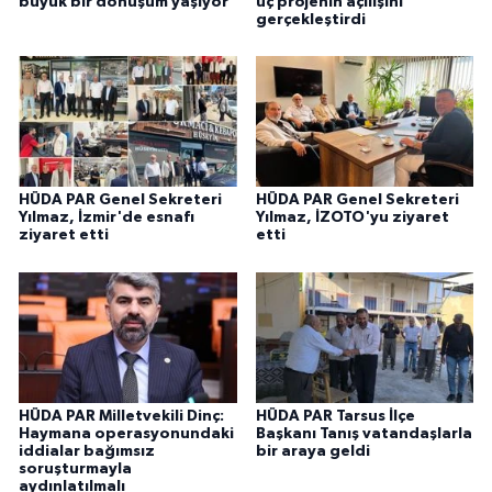
büyük bir dönüşüm yaşıyor
üç projenin açılışını
gerçekleştirdi
HÜDA PAR Genel Sekreteri
HÜDA PAR Genel Sekreteri
Yılmaz, İzmir'de esnafı
Yılmaz, İZOTO'yu ziyaret
ziyaret etti
etti
HÜDA PAR Milletvekili Dinç:
HÜDA PAR Tarsus İlçe
Haymana operasyonundaki
Başkanı Tanış vatandaşlarla
iddialar bağımsız
bir araya geldi
soruşturmayla
aydınlatılmalı