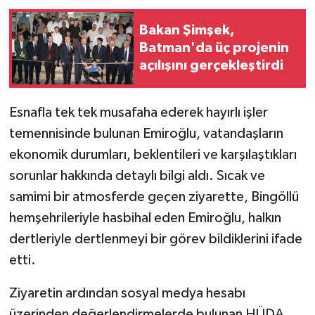
Bakan Şimşek,
Batman'da üç projenin
açılışını gerçekleştirdi
Esnafla tek tek musafaha ederek hayırlı işler
temennisinde bulunan Emiroğlu, vatandaşların
ekonomik durumları, beklentileri ve karşılaştıkları
sorunlar hakkında detaylı bilgi aldı. Sıcak ve
samimi bir atmosferde geçen ziyarette, Bingöllü
hemşehrileriyle hasbihal eden Emiroğlu, halkın
dertleriyle dertlenmeyi bir görev bildiklerini ifade
etti.
Ziyaretin ardından sosyal medya hesabı
üzerinden değerlendirmelerde bulunan HÜDA