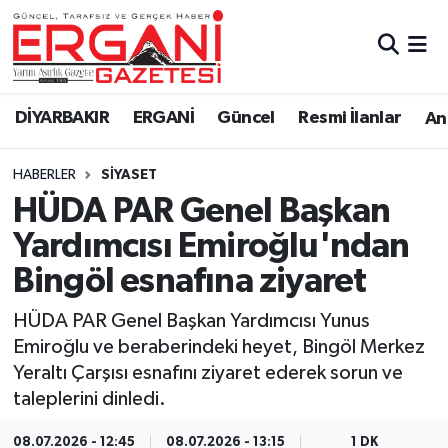
DİYARBAKIR
BİSMİL
Ergani Nöbetçi Eczaneler
DİYARBAKIR
ERGANİ
Güncel
Resmi İlanlar
Ana
BAĞLAR
ERGANİ
Ergani Hava Durumu
HABERLER
SİYASET
Güncel
Ergani Trafik Yoğunluk Haritası
HÜDA PAR Genel Başkan
Eği̇ti̇m
Süper Lig Puan Durumu ve Fikstür
Yardımcısı Emiroğlu'ndan
Bingöl esnafına ziyaret
Resmi İlanlar
Tüm Manşetler
HÜDA PAR Genel Başkan Yardımcısı Yunus
Sağlık
Son Dakika Haberleri
Emiroğlu ve beraberindeki heyet, Bingöl Merkez
Yeraltı Çarşısı esnafını ziyaret ederek sorun ve
Si̇yaset
Haber Arşivi
taleplerini dinledi.
Spor
08.07.2026 - 12:45
08.07.2026 - 13:15
1 DK