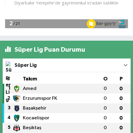
Süper Lig Puan Durumu
Süper Lig
#
Takım
O
P
1
Amed
0
0
2
Erzurumspor FK
0
0
3
Başakşehir
0
0
4
Kocaelispor
0
0
5
Beşiktaş
0
0