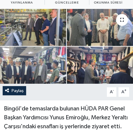
YAYINLANMA
GÜNCELLEME
OKUNMA SÜRESI
Yaşam
Anali̇z
Bi̇li̇m & Teknoloji̇
Dünya
Eği̇ti̇m
Paylaş
-
+
A
A
Bingöl'de temaslarda bulunan HÜDA PAR Genel
Başkan Yardımcısı Yunus Emiroğlu, Merkez Yeraltı
Çarşısı'ndaki esnafları iş yerlerinde ziyaret etti.