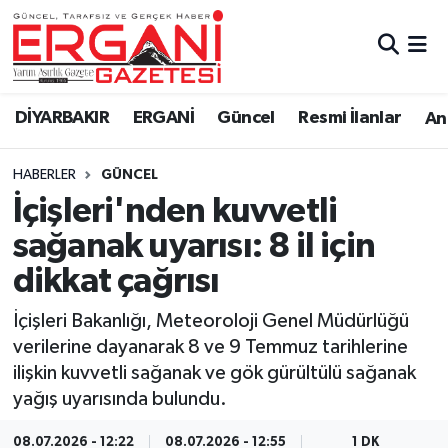
DİYARBAKIR
BİSMİL
Ergani Nöbetçi Eczaneler
DİYARBAKIR
ERGANİ
Güncel
Resmi İlanlar
Ana
BAĞLAR
ERGANİ
Ergani Hava Durumu
HABERLER
GÜNCEL
Güncel
Ergani Trafik Yoğunluk Haritası
İçişleri'nden kuvvetli
Eği̇ti̇m
Süper Lig Puan Durumu ve Fikstür
sağanak uyarısı: 8 il için
dikkat çağrısı
Resmi İlanlar
Tüm Manşetler
İçişleri Bakanlığı, Meteoroloji Genel Müdürlüğü
Sağlık
Son Dakika Haberleri
verilerine dayanarak 8 ve 9 Temmuz tarihlerine
ilişkin kuvvetli sağanak ve gök gürültülü sağanak
Si̇yaset
Haber Arşivi
yağış uyarısında bulundu.
Spor
08.07.2026 - 12:22
08.07.2026 - 12:55
1 DK