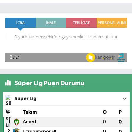
Süper Lig Puan Durumu
Süper Lig
#
Takım
O
P
1
Amed
0
0
2
Erzurumspor FK
0
0