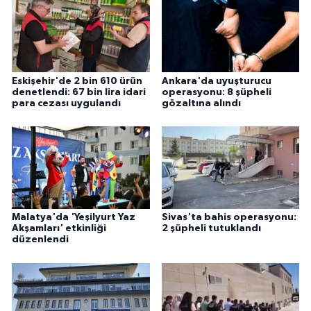
Eskişehir'de 2 bin 610 ürün
Ankara'da uyuşturucu
denetlendi: 67 bin lira idari
operasyonu: 8 şüpheli
para cezası uygulandı
gözaltına alındı
Malatya'da 'Yeşilyurt Yaz
Sivas'ta bahis operasyonu:
Akşamları' etkinliği
2 şüpheli tutuklandı
düzenlendi