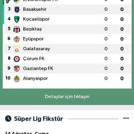
3
Başakşehir
0
0
4
Kocaelispor
0
0
5
Beşiktaş
0
0
6
Eyüpspor
0
0
7
Galatasaray
0
0
8
Çorum FK
0
0
9
Gaziantep FK
0
0
10
Alanyaspor
0
0
Detaylar için tıklayın
Süper Lig Fikstür
14 Ağustos, Cuma