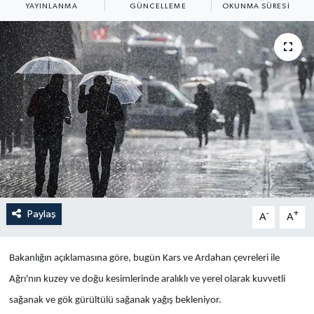
YAYINLANMA
GÜNCELLEME
OKUNMA SÜRESI
Yaşam
Anali̇z
Bi̇li̇m & Teknoloji̇
Dünya
Eği̇ti̇m
Paylaş
-
+
A
A
Bakanlığın açıklamasına göre, bugün Kars ve Ardahan çevreleri ile
Ağrı'nın kuzey ve doğu kesimlerinde aralıklı ve yerel olarak kuvvetli
sağanak ve gök gürültülü sağanak yağış bekleniyor.