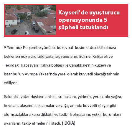
Kayseri'de uyuşturucu
operasyonunda 5
şüpheli tutuklandı
9 Temmuz Perşembe günü ise kuzeybatı kesimlerde etkili olması
beklenen gök gürültülü sağanak yağışların, Edirne, Kırklareli ve
Tekirdağ'ı kapsayan Trakya bölgesi ile Çanakkale'nin kuzeyi ve
İstanbul'un Avrupa Yakası'nda yerel olarak kuvvetli olacağı tahmin
ediliyor.
Bakanlık, vatandaşların ani sel, su baskını, yıldırım, yerel dolu yağışı,
heyelan, ulaşımda aksamalar ve yağış anında kuvvetli rüzgâr gibi
olumsuzluklara karşı dikkatli ve tedbirli olmalarını, yetkili kurumların
uyarılarını takip etmelerini istedi.
(İLKHA)