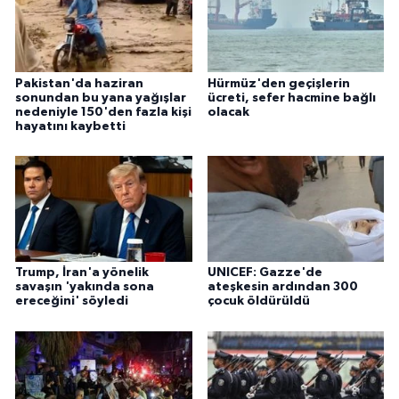
Pakistan'da haziran
Hürmüz'den geçişlerin
sonundan bu yana yağışlar
ücreti, sefer hacmine bağlı
nedeniyle 150'den fazla kişi
olacak
hayatını kaybetti
Trump, İran'a yönelik
UNICEF: Gazze'de
savaşın 'yakında sona
ateşkesin ardından 300
ereceğini' söyledi
çocuk öldürüldü