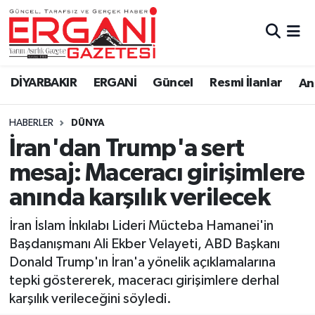
DİYARBAKIR
BİSMİL
Ergani Nöbetçi Eczaneler
DİYARBAKIR
ERGANİ
Güncel
Resmi İlanlar
Ana
BAĞLAR
ERGANİ
Ergani Hava Durumu
HABERLER
DÜNYA
Güncel
Ergani Trafik Yoğunluk Haritası
İran'dan Trump'a sert
Eği̇ti̇m
Süper Lig Puan Durumu ve Fikstür
mesaj: Maceracı girişimlere
anında karşılık verilecek
Resmi İlanlar
Tüm Manşetler
İran İslam İnkılabı Lideri Mücteba Hamanei'in
Sağlık
Son Dakika Haberleri
Başdanışmanı Ali Ekber Velayeti, ABD Başkanı
Donald Trump'ın İran'a yönelik açıklamalarına
Si̇yaset
Haber Arşivi
tepki göstererek, maceracı girişimlere derhal
karşılık verileceğini söyledi.
Spor