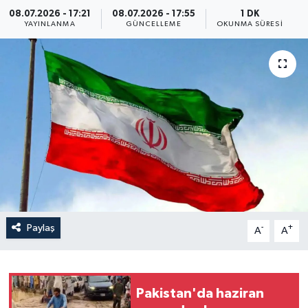
08.07.2026 - 17:21
08.07.2026 - 17:55
1 DK
Yaşam
YAYINLANMA
GÜNCELLEME
OKUNMA SÜRESI
Anali̇z
Bi̇li̇m & Teknoloji̇
Dünya
Eği̇ti̇m
Paylaş
-
+
A
A
Pakistan'da haziran