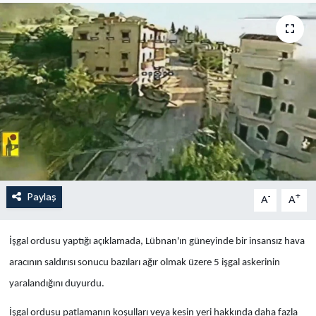
Yaşam
Anali̇z
Bi̇li̇m & Teknoloji̇
Dünya
Eği̇ti̇m
Paylaş
-
+
A
A
İşgal ordusu yaptığı açıklamada, Lübnan'ın güneyinde bir insansız hava
aracının saldırısı sonucu bazıları ağır olmak üzere 5 işgal askerinin
yaralandığını duyurdu.
İşgal ordusu patlamanın koşulları veya kesin yeri hakkında daha fazla