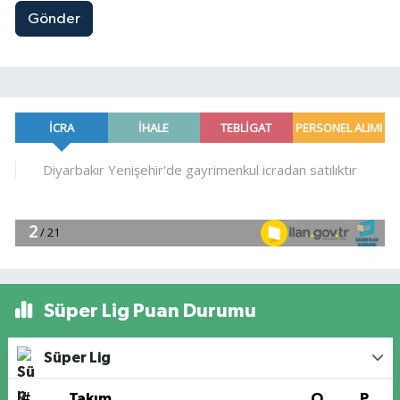
Gönder
Süper Lig Puan Durumu
Süper Lig
#
Takım
O
P