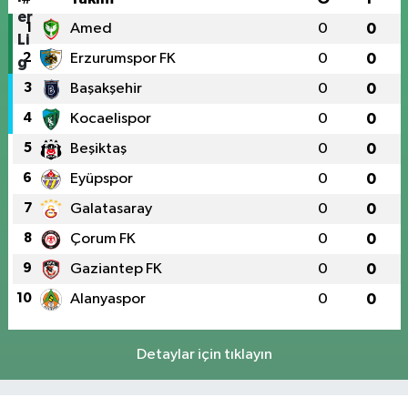
1
Amed
0
0
2
Erzurumspor FK
0
0
3
Başakşehir
0
0
4
Kocaelispor
0
0
5
Beşiktaş
0
0
6
Eyüpspor
0
0
7
Galatasaray
0
0
8
Çorum FK
0
0
9
Gaziantep FK
0
0
10
Alanyaspor
0
0
Detaylar için tıklayın