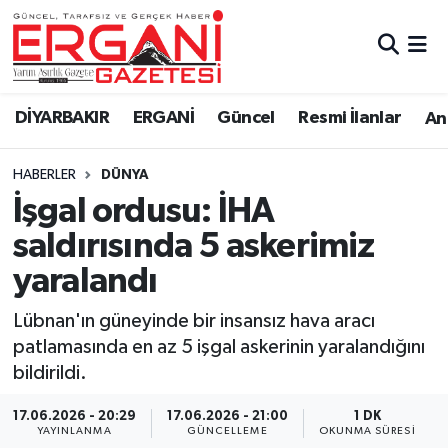
DİYARBAKIR
BİSMİL
Ergani Nöbetçi Eczaneler
DİYARBAKIR
ERGANİ
Güncel
Resmi İlanlar
Ana
BAĞLAR
ERGANİ
Ergani Hava Durumu
HABERLER
DÜNYA
Güncel
Ergani Trafik Yoğunluk Haritası
İşgal ordusu: İHA
Eği̇ti̇m
Süper Lig Puan Durumu ve Fikstür
saldırısında 5 askerimiz
yaralandı
Resmi İlanlar
Tüm Manşetler
Lübnan'ın güneyinde bir insansız hava aracı
Sağlık
Son Dakika Haberleri
patlamasında en az 5 işgal askerinin yaralandığını
bildirildi.
Si̇yaset
Haber Arşivi
17.06.2026 - 20:29
17.06.2026 - 21:00
1 DK
Spor
YAYINLANMA
GÜNCELLEME
OKUNMA SÜRESI