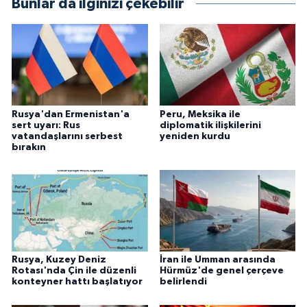
Bunlar da ilginizi çekebilir
Rusya'dan Ermenistan'a
Peru, Meksika ile
sert uyarı: Rus
diplomatik ilişkilerini
vatandaşlarını serbest
yeniden kurdu
bırakın
Rusya, Kuzey Deniz
İran ile Umman arasında
Rotası'nda Çin ile düzenli
Hürmüz'de genel çerçeve
konteyner hattı başlatıyor
belirlendi