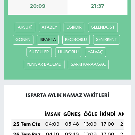
20:09
21:37
AKSU (I)
ATABEY
EĞİRDİR
GELENDOST
GÖNEN
ISPARTA
KEÇİBORLU
SENİRKENT
SÜTCÜLER
ULUBORLU
YALVAÇ
YENİSAR BADEMLİ
ŞARKİ KARAAĞAÇ
ISPARTA AYLIK NAMAZ VAKITLERI
İMSAK
GÜNEŞ
ÖĞLE
İKINDI
AKŞA
25 Tem Cts
04:09
05:48
13:09
17:00
20:20
26 Tem Paz
04:10
05:49
13:09
17:00
20:20