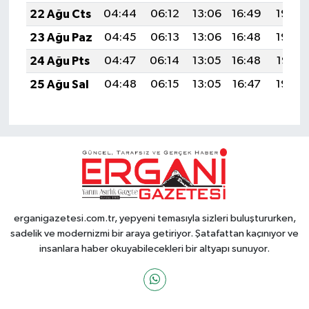
22 Ağu Cts
04:44
06:12
13:06
16:49
19:50
23 Ağu Paz
04:45
06:13
13:06
16:48
19:48
24 Ağu Pts
04:47
06:14
13:05
16:48
19:47
25 Ağu Sal
04:48
06:15
13:05
16:47
19:45
erganigazetesi.com.tr, yepyeni temasıyla sizleri buluştururken,
sadelik ve modernizmi bir araya getiriyor. Şatafattan kaçınıyor ve
insanlara haber okuyabilecekleri bir altyapı sunuyor.