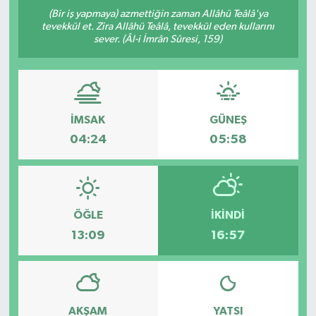
(Bir iş yapmaya) azmettiğin zaman Allâhü Teâlâ'ya
Yaşam
tevekkül et. Zira Allâhü Teâlâ, tevekkül eden kullarını
sever. (Âl-i İmrân Sûresi, 159)
Anali̇z
Bi̇li̇m & Teknoloji̇
İMSAK
GÜNEŞ
Dünya
04:24
05:58
Eği̇ti̇m
ÖĞLE
İKINDI
13:09
16:57
AKŞAM
YATSI