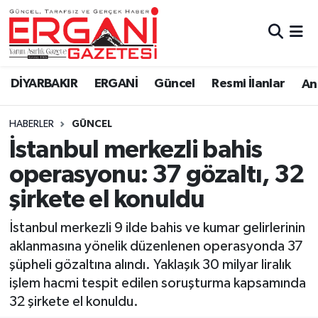
DİYARBAKIR
BİSMİL
Ergani Nöbetçi Eczaneler
DİYARBAKIR
ERGANİ
Güncel
Resmi İlanlar
Ana
BAĞLAR
ERGANİ
Ergani Hava Durumu
HABERLER
GÜNCEL
Güncel
Ergani Trafik Yoğunluk Haritası
İstanbul merkezli bahis
Eği̇ti̇m
Süper Lig Puan Durumu ve Fikstür
operasyonu: 37 gözaltı, 32
şirkete el konuldu
Resmi İlanlar
Tüm Manşetler
İstanbul merkezli 9 ilde bahis ve kumar gelirlerinin
Sağlık
Son Dakika Haberleri
aklanmasına yönelik düzenlenen operasyonda 37
şüpheli gözaltına alındı. Yaklaşık 30 milyar liralık
Si̇yaset
Haber Arşivi
işlem hacmi tespit edilen soruşturma kapsamında
32 şirkete el konuldu.
Spor