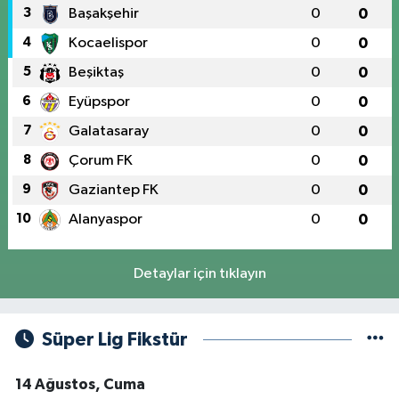
3
Başakşehir
0
0
4
Kocaelispor
0
0
5
Beşiktaş
0
0
6
Eyüpspor
0
0
7
Galatasaray
0
0
8
Çorum FK
0
0
9
Gaziantep FK
0
0
10
Alanyaspor
0
0
Detaylar için tıklayın
Süper Lig Fikstür
14 Ağustos, Cuma