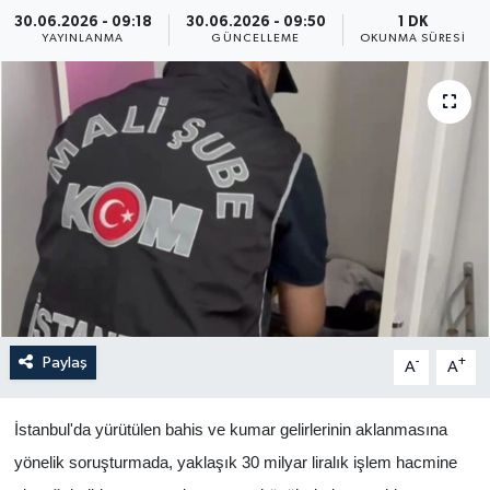
30.06.2026 - 09:18
30.06.2026 - 09:50
1 DK
Yaşam
YAYINLANMA
GÜNCELLEME
OKUNMA SÜRESI
Anali̇z
Bi̇li̇m & Teknoloji̇
Dünya
Eği̇ti̇m
Paylaş
-
+
A
A
İstanbul'da yürütülen bahis ve kumar gelirlerinin aklanmasına
yönelik soruşturmada, yaklaşık 30 milyar liralık işlem hacmine