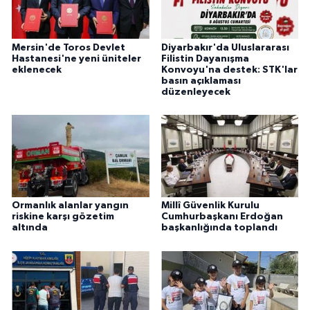
Mersin'de Toros Devlet
Diyarbakır'da Uluslararası
Hastanesi'ne yeni üniteler
Filistin Dayanışma
eklenecek
Konvoyu'na destek: STK'lar
basın açıklaması
düzenleyecek
Ormanlık alanlar yangın
Millî Güvenlik Kurulu
riskine karşı gözetim
Cumhurbaşkanı Erdoğan
altında
başkanlığında toplandı