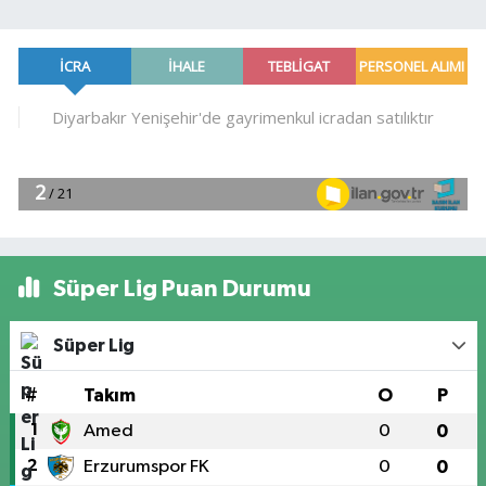
Süper Lig Puan Durumu
Süper Lig
#
Takım
O
P
1
Amed
0
0
2
Erzurumspor FK
0
0