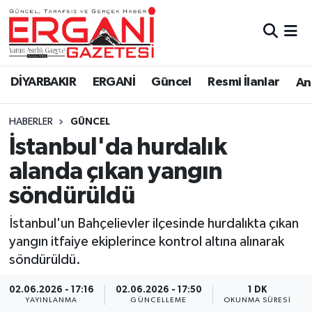
DİYARBAKIR
BİSMİL
Ergani Nöbetçi Eczaneler
DİYARBAKIR
ERGANİ
Güncel
Resmi İlanlar
Ana
BAĞLAR
ERGANİ
Ergani Hava Durumu
HABERLER
GÜNCEL
Güncel
Ergani Trafik Yoğunluk Haritası
İstanbul'da hurdalık
Eği̇ti̇m
Süper Lig Puan Durumu ve Fikstür
alanda çıkan yangın
söndürüldü
Resmi İlanlar
Tüm Manşetler
İstanbul'un Bahçelievler ilçesinde hurdalıkta çıkan
Sağlık
Son Dakika Haberleri
yangın itfaiye ekiplerince kontrol altına alınarak
söndürüldü.
Si̇yaset
Haber Arşivi
02.06.2026 - 17:16
02.06.2026 - 17:50
1 DK
Spor
YAYINLANMA
GÜNCELLEME
OKUNMA SÜRESI