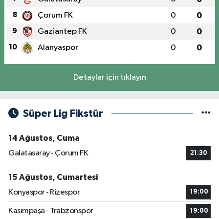
8
Çorum FK
0
0
9
Gaziantep FK
0
0
10
Alanyaspor
0
0
Detaylar için tıklayın
Süper Lig Fikstür
14 Ağustos, Cuma
Galatasaray - Çorum FK
21:30
15 Ağustos, Cumartesi
Konyaspor - Rizespor
19:00
Kasımpaşa - Trabzonspor
19:00