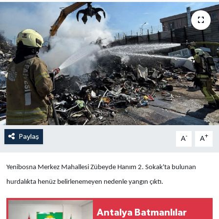
Yaşam
Anali̇z
Bi̇li̇m & Teknoloji̇
Dünya
Eği̇ti̇m
Paylaş
-
+
A
A
Yenibosna Merkez Mahallesi Zübeyde Hanım 2. Sokak'ta bulunan
hurdalıkta henüz belirlenemeyen nedenle yangın çıktı.
Antalya Batmanlılar