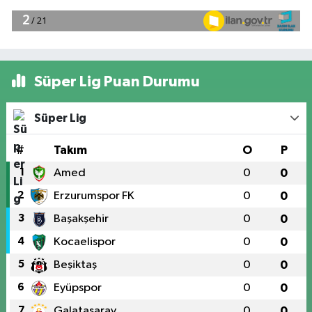
Süper Lig Puan Durumu
Süper Lig
#
Takım
O
P
1
Amed
0
0
2
Erzurumspor FK
0
0
3
Başakşehir
0
0
4
Kocaelispor
0
0
5
Beşiktaş
0
0
6
Eyüpspor
0
0
7
Galatasaray
0
0