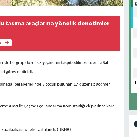
u taşıma araçlarına yönelik denetimler
e
rinde bir grup düzensiz göçmenin tespit edilmesi üzerine Sahil
ri görevlendirildi.
1
çalışmada, beraberlerinde 3 çocuk bulunan 17 düzensiz göçmen
eme Aracı ile Çeşme İlçe Jandarma Komutanlığı ekiplerince kara
kaçakçılığı şüphelisi yakalandı.
(İLKHA)