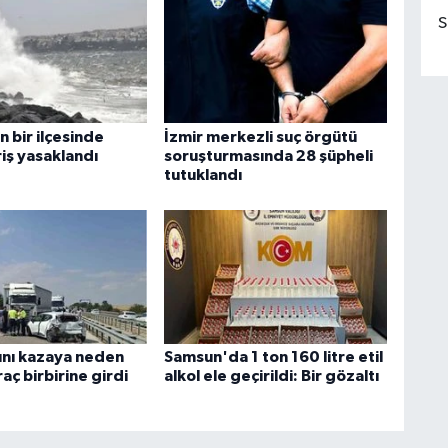
S
n bir ilçesinde
İzmir merkezli suç örgütü
iş yasaklandı
soruşturmasında 28 şüpheli
tutuklandı
ını kazaya neden
Samsun'da 1 ton 160 litre etil
raç birbirine girdi
alkol ele geçirildi: Bir gözaltı