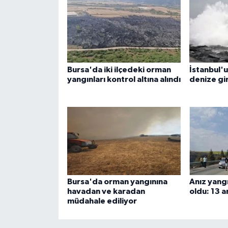
Bursa'da iki ilçedeki orman
İstanbul'u
yangınları kontrol altına alındı
denize gir
Bursa'da orman yangınına
Anız yang
havadan ve karadan
oldu: 13 a
müdahale ediliyor