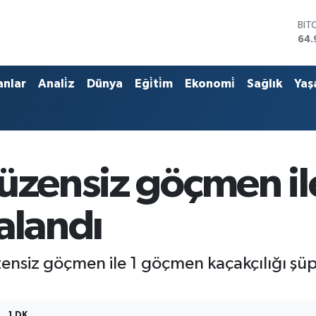
BIT
64.
DO
47,
EU
anlar
Anali̇z
Dünya
Eği̇ti̇m
Ekonomi̇
Sağlık
Yaş
55,
STE
64,
GRA
666
BİS
düzensiz göçmen i
13.
alandı
ensiz göçmen ile 1 göçmen kaçakçılığı şüph
1 DK