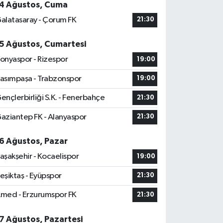
4 Ağustos, Cuma
alatasaray - Çorum FK
21:30
5 Ağustos, Cumartesi
onyaspor - Rizespor
19:00
asımpaşa - Trabzonspor
19:00
ençlerbirliği S.K. - Fenerbahçe
21:30
aziantep FK - Alanyaspor
21:30
6 Ağustos, Pazar
aşakşehir - Kocaelispor
19:00
eşiktaş - Eyüpspor
21:30
med - Erzurumspor FK
21:30
7 Ağustos, Pazartesi