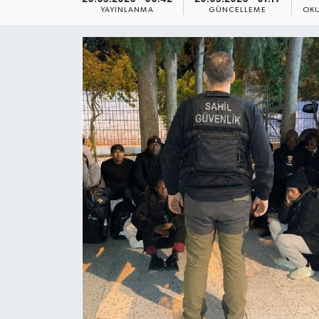
YAYINLANMA
GÜNCELLEME
OKU
Yaşam
Anali̇z
Bi̇li̇m & Teknoloji̇
Dünya
Eği̇ti̇m