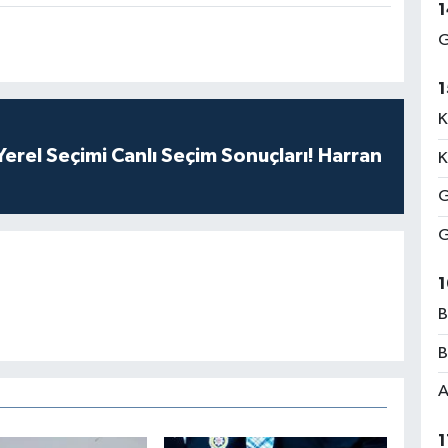
1
G
1
K
erel Seçimi Canlı Seçim Sonuçları! Harran
K
G
G
1
B
B
A
1