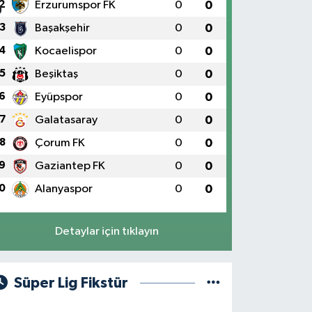
2
Erzurumspor FK
0
0
3
Başakşehir
0
0
4
Kocaelispor
0
0
5
Beşiktaş
0
0
6
Eyüpspor
0
0
7
Galatasaray
0
0
8
Çorum FK
0
0
9
Gaziantep FK
0
0
0
Alanyaspor
0
0
Detaylar için tıklayın
Süper Lig Fikstür