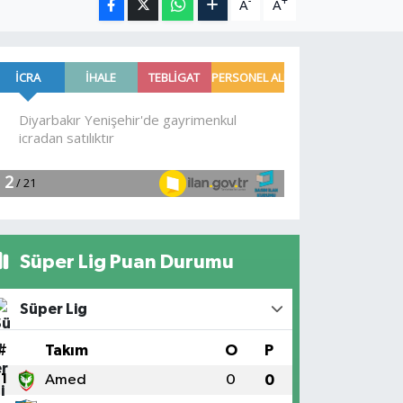
-
+
A
A
Süper Lig Puan Durumu
Süper Lig
#
Takım
O
P
1
Amed
0
0