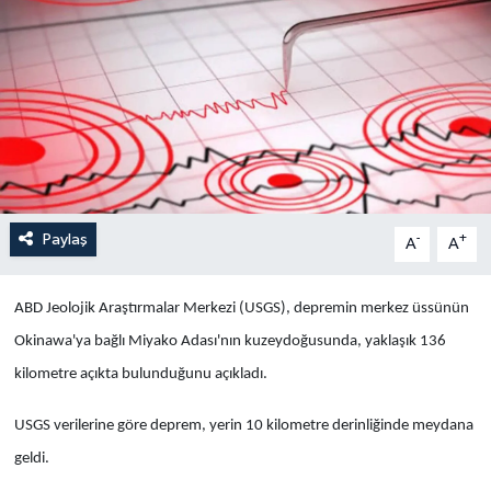
Yaşam
Anali̇z
Bi̇li̇m & Teknoloji̇
Dünya
Paylaş
-
+
A
A
Eği̇ti̇m
ABD Jeolojik Araştırmalar Merkezi (USGS), depremin merkez üssünün
Okinawa'ya bağlı Miyako Adası'nın kuzeydoğusunda, yaklaşık 136
kilometre açıkta bulunduğunu açıkladı.
USGS verilerine göre deprem, yerin 10 kilometre derinliğinde meydana
geldi.