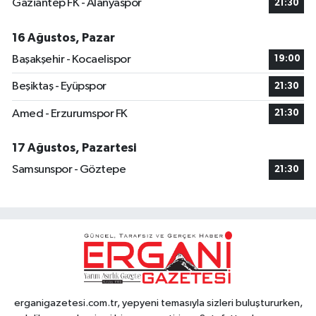
Gaziantep FK - Alanyaspor
21:30
16 Ağustos, Pazar
Başakşehir - Kocaelispor
19:00
Beşiktaş - Eyüpspor
21:30
Amed - Erzurumspor FK
21:30
17 Ağustos, Pazartesi
Samsunspor - Göztepe
21:30
erganigazetesi.com.tr, yepyeni temasıyla sizleri buluştururken,