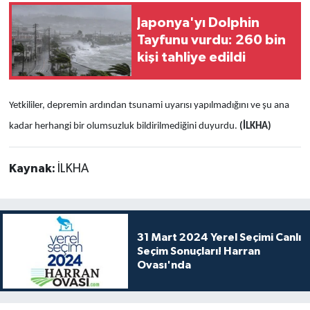
Japonya'yı Dolphin
Tayfunu vurdu: 260 bin
kişi tahliye edildi
Yetkililer, depremin ardından tsunami uyarısı yapılmadığını ve şu ana
kadar herhangi bir olumsuzluk bildirilmediğini duyurdu.
(İLKHA)
Kaynak:
İLKHA
31 Mart 2024 Yerel Seçimi Canlı
Seçim Sonuçları! Harran
Ovası'nda