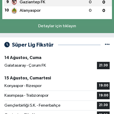
9
Gaziantep FK
0
0
10
Alanyaspor
0
0
Detaylar için tıklayın
Süper Lig Fikstür
14 Ağustos, Cuma
Galatasaray - Çorum FK
21:30
15 Ağustos, Cumartesi
Konyaspor - Rizespor
19:00
Kasımpaşa - Trabzonspor
19:00
Gençlerbirliği S.K. - Fenerbahçe
21:30