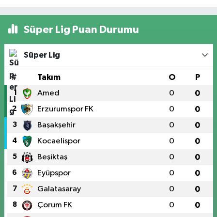
Süper Lig Puan Durumu
Süper Lig
#
Takım
O
P
1
Amed
0
0
2
Erzurumspor FK
0
0
3
Başakşehir
0
0
4
Kocaelispor
0
0
5
Beşiktaş
0
0
6
Eyüpspor
0
0
7
Galatasaray
0
0
8
Çorum FK
0
0