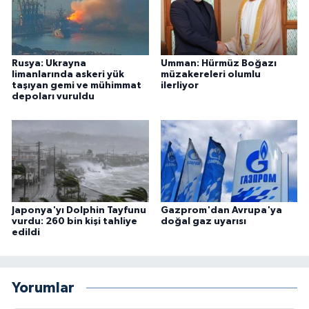
Rusya: Ukrayna
Umman: Hürmüz Boğazı
limanlarında askeri yük
müzakereleri olumlu
taşıyan gemi ve mühimmat
ilerliyor
depoları vuruldu
Japonya'yı Dolphin Tayfunu
Gazprom'dan Avrupa'ya
vurdu: 260 bin kişi tahliye
doğal gaz uyarısı
edildi
Yorumlar