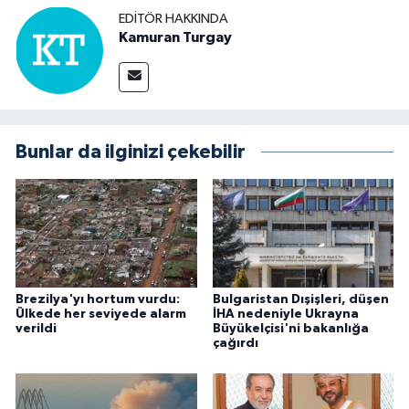
EDITÖR HAKKINDA
Kamuran Turgay
Bunlar da ilginizi çekebilir
Brezilya'yı hortum vurdu:
Bulgaristan Dışişleri, düşen
Ülkede her seviyede alarm
İHA nedeniyle Ukrayna
verildi
Büyükelçisi'ni bakanlığa
çağırdı