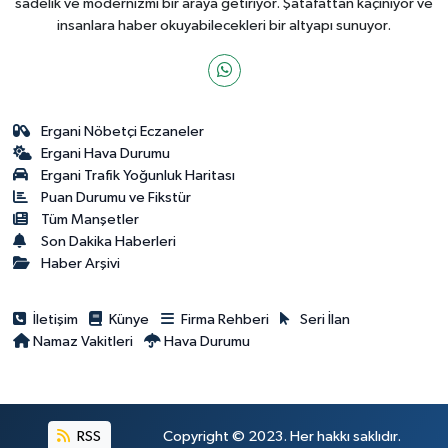
sadelik ve modernizmi bir araya getiriyor. Şatafattan kaçınıyor ve
insanlara haber okuyabilecekleri bir altyapı sunuyor.
Ergani Nöbetçi Eczaneler
Ergani Hava Durumu
Ergani Trafik Yoğunluk Haritası
Puan Durumu ve Fikstür
Tüm Manşetler
Son Dakika Haberleri
Haber Arşivi
İletişim
Künye
Firma Rehberi
Seri İlan
Namaz Vakitleri
Hava Durumu
RSS
Copyright © 2023. Her hakkı saklıdır.