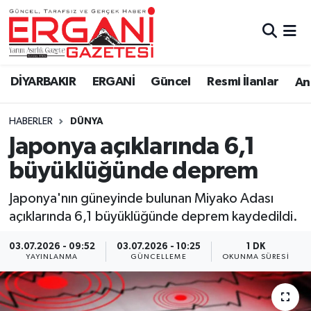
DİYARBAKIR
BİSMİL
Ergani Nöbetçi Eczaneler
DİYARBAKIR
ERGANİ
Güncel
Resmi İlanlar
Ana
BAĞLAR
ERGANİ
Ergani Hava Durumu
HABERLER
DÜNYA
Güncel
Ergani Trafik Yoğunluk Haritası
Japonya açıklarında 6,1
Eği̇ti̇m
Süper Lig Puan Durumu ve Fikstür
büyüklüğünde deprem
Resmi İlanlar
Tüm Manşetler
Japonya'nın güneyinde bulunan Miyako Adası
açıklarında 6,1 büyüklüğünde deprem kaydedildi.
Sağlık
Son Dakika Haberleri
03.07.2026 - 09:52
03.07.2026 - 10:25
1 DK
YAYINLANMA
GÜNCELLEME
OKUNMA SÜRESI
Si̇yaset
Haber Arşivi
Spor