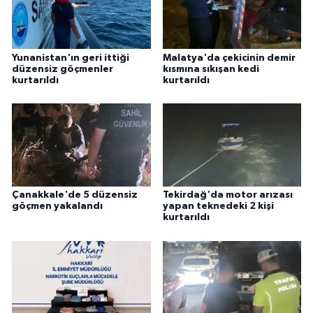
Yunanistan'ın geri ittiği
Malatya'da çekicinin demir
düzensiz göçmenler
kısmına sıkışan kedi
kurtarıldı
kurtarıldı
Çanakkale'de 5 düzensiz
Tekirdağ'da motor arızası
göçmen yakalandı
yapan teknedeki 2 kişi
kurtarıldı