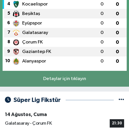
4
Kocaelispor
0
0
5
Beşiktaş
0
0
6
Eyüpspor
0
0
7
Galatasaray
0
0
8
Çorum FK
0
0
9
Gaziantep FK
0
0
10
Alanyaspor
0
0
Detaylar için tıklayın
Süper Lig Fikstür
14 Ağustos, Cuma
Galatasaray - Çorum FK
21:30