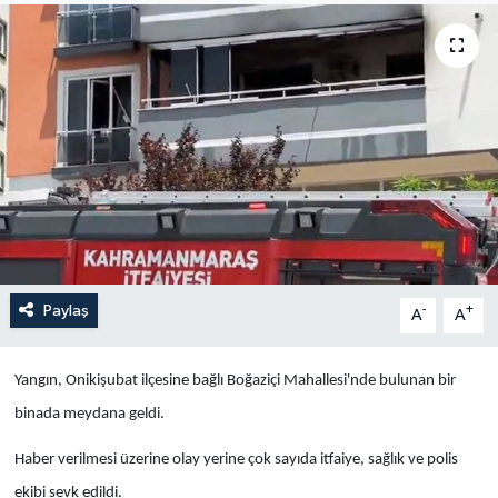
Yaşam
Anali̇z
Bi̇li̇m & Teknoloji̇
Dünya
Eği̇ti̇m
Paylaş
-
+
A
A
Yangın, Onikişubat ilçesine bağlı Boğaziçi Mahallesi'nde bulunan bir
binada meydana geldi.
Haber verilmesi üzerine olay yerine çok sayıda itfaiye, sağlık ve polis
ekibi sevk edildi.