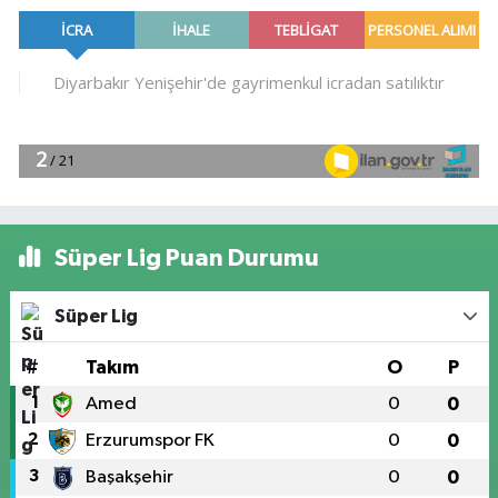
Süper Lig Puan Durumu
Süper Lig
#
Takım
O
P
1
Amed
0
0
2
Erzurumspor FK
0
0
3
Başakşehir
0
0