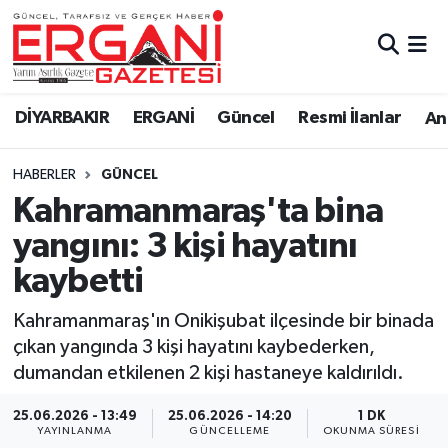
DİYARBAKIR
BİSMİL
Ergani Nöbetçi Eczaneler
DİYARBAKIR
ERGANİ
Güncel
Resmi İlanlar
Ana
BAĞLAR
ERGANİ
Ergani Hava Durumu
HABERLER
GÜNCEL
Güncel
Ergani Trafik Yoğunluk Haritası
Kahramanmaraş'ta bina
Eği̇ti̇m
Süper Lig Puan Durumu ve Fikstür
yangını: 3 kişi hayatını
kaybetti
Resmi İlanlar
Tüm Manşetler
Kahramanmaraş'ın Onikişubat ilçesinde bir binada
Sağlık
Son Dakika Haberleri
çıkan yangında 3 kişi hayatını kaybederken,
dumandan etkilenen 2 kişi hastaneye kaldırıldı.
Si̇yaset
Haber Arşivi
25.06.2026 - 13:49
25.06.2026 - 14:20
1 DK
Spor
YAYINLANMA
GÜNCELLEME
OKUNMA SÜRESI