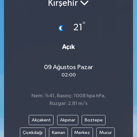
Kırşehir
Yaşam
°
21
Anali̇z
Bi̇li̇m & Teknoloji̇
Açık
Dünya
09 Ağustos Pazar
Eği̇ti̇m
02:00
Nem: %41, Basınç: 1008 hpa hPa,
Rüzgar: 2.81 m/s
Akçakent
Akpınar
Boztepe
Çiçekdağı
Kaman
Merkez
Mucur