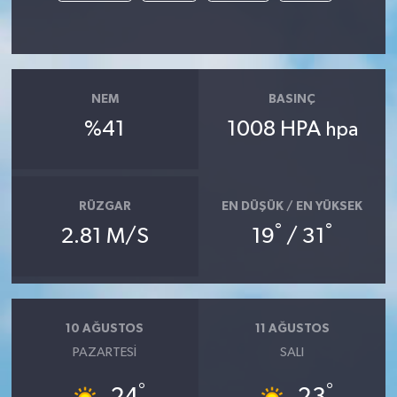
NEM
BASINÇ
%41
1008 HPA
hpa
RÜZGAR
EN DÜŞÜK / EN YÜKSEK
°
°
2.81 M/S
19
/ 31
10 AĞUSTOS
11 AĞUSTOS
PAZARTESI
SALI
°
°