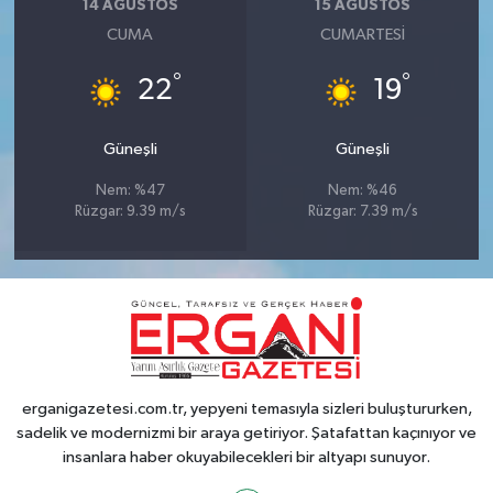
14 AĞUSTOS
15 AĞUSTOS
CUMA
CUMARTESI
°
°
22
19
Güneşli
Güneşli
Nem: %47
Nem: %46
Rüzgar: 9.39 m/s
Rüzgar: 7.39 m/s
erganigazetesi.com.tr, yepyeni temasıyla sizleri buluştururken,
sadelik ve modernizmi bir araya getiriyor. Şatafattan kaçınıyor ve
insanlara haber okuyabilecekleri bir altyapı sunuyor.