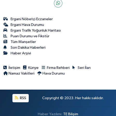
Ergani Nöbetçi Eczaneler
Ergani Hava Durumu
Ergani Trafik Yoğunluk Haritası
Puan Durumu ve Fikstür
Tüm Manşetler
Son Dakika Haberleri
Haber Arşivi
İletişim
Künye
Firma Rehberi
Seri İlan
Namaz Vakitleri
Hava Durumu
RSS
Copyright © 2023. Her hakkı saklıdır.
Haber Yazılımı:
TE Bilişim