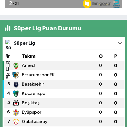
Süper Lig Puan Durumu
Süper Lig
#
Takım
O
P
1
Amed
0
0
2
Erzurumspor FK
0
0
3
Başakşehir
0
0
4
Kocaelispor
0
0
5
Beşiktaş
0
0
6
Eyüpspor
0
0
7
Galatasaray
0
0