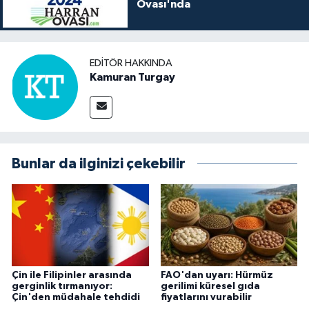
Ovası'nda
EDITÖR HAKKINDA
Kamuran Turgay
Bunlar da ilginizi çekebilir
Çin ile Filipinler arasında
FAO'dan uyarı: Hürmüz
gerginlik tırmanıyor:
gerilimi küresel gıda
Çin'den müdahale tehdidi
fiyatlarını vurabilir