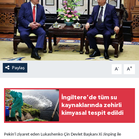
Yaşam
Anali̇z
Bi̇li̇m & Teknoloji̇
Dünya
Paylaş
-
+
A
A
Eği̇ti̇m
İngiltere'de tüm su
kaynaklarında zehirli
kimyasal tespit edildi
Pekin'i ziyaret eden Lukashenko Çin Devlet Başkanı Xi Jinping ile