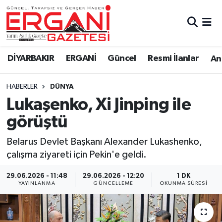
DİYARBAKIR
BİSMİL
Ergani Nöbetçi Eczaneler
DİYARBAKIR
ERGANİ
Güncel
Resmi İlanlar
Ana
BAĞLAR
ERGANİ
Ergani Hava Durumu
HABERLER
DÜNYA
Güncel
Ergani Trafik Yoğunluk Haritası
Lukaşenko, Xi Jinping ile
Eği̇ti̇m
Süper Lig Puan Durumu ve Fikstür
görüştü
Resmi İlanlar
Tüm Manşetler
Belarus Devlet Başkanı Alexander Lukashenko,
çalışma ziyareti için Pekin'e geldi.
Sağlık
Son Dakika Haberleri
29.06.2026 - 11:48
29.06.2026 - 12:20
1 DK
YAYINLANMA
GÜNCELLEME
OKUNMA SÜRESI
Si̇yaset
Haber Arşivi
Spor