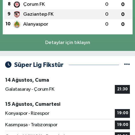
8
Çorum FK
0
0
9
Gaziantep FK
0
0
10
Alanyaspor
0
0
Detaylar için tıklayın
Süper Lig Fikstür
14 Ağustos, Cuma
Galatasaray - Çorum FK
21:30
15 Ağustos, Cumartesi
Konyaspor - Rizespor
19:00
Kasımpaşa - Trabzonspor
19:00