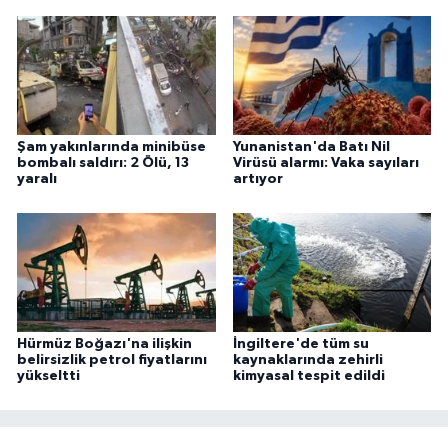
Şam yakınlarında minibüse
Yunanistan'da Batı Nil
bombalı saldırı: 2 Ölü, 13
Virüsü alarmı: Vaka sayıları
yaralı
artıyor
Hürmüz Boğazı'na ilişkin
İngiltere'de tüm su
belirsizlik petrol fiyatlarını
kaynaklarında zehirli
yükseltti
kimyasal tespit edildi