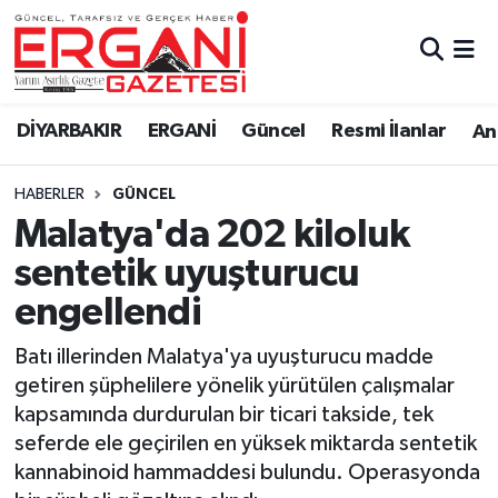
DİYARBAKIR
BİSMİL
Ergani Nöbetçi Eczaneler
DİYARBAKIR
ERGANİ
Güncel
Resmi İlanlar
Ana
BAĞLAR
ERGANİ
Ergani Hava Durumu
HABERLER
GÜNCEL
Güncel
Ergani Trafik Yoğunluk Haritası
Malatya'da 202 kiloluk
Eği̇ti̇m
Süper Lig Puan Durumu ve Fikstür
sentetik uyuşturucu
engellendi
Resmi İlanlar
Tüm Manşetler
Batı illerinden Malatya'ya uyuşturucu madde
Sağlık
Son Dakika Haberleri
getiren şüphelilere yönelik yürütülen çalışmalar
kapsamında durdurulan bir ticari takside, tek
Si̇yaset
Haber Arşivi
seferde ele geçirilen en yüksek miktarda sentetik
kannabinoid hammaddesi bulundu. Operasyonda
Spor