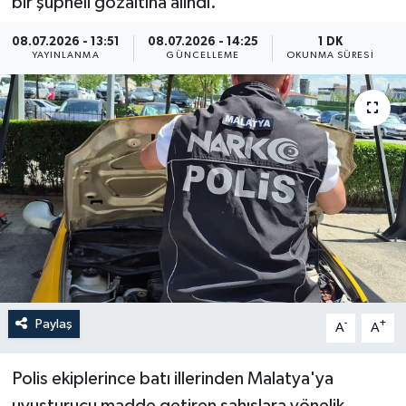
bir şüpheli gözaltına alındı.
Yaşam
08.07.2026 - 13:51
08.07.2026 - 14:25
1 DK
YAYINLANMA
GÜNCELLEME
OKUNMA SÜRESI
Anali̇z
Bi̇li̇m & Teknoloji̇
Dünya
Eği̇ti̇m
Paylaş
-
+
A
A
Polis ekiplerince batı illerinden Malatya'ya
uyuşturucu madde getiren şahıslara yönelik