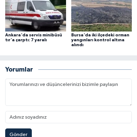
Ankara'da servis minibüsü
Bursa'da iki ilçedeki orman
tır'a çarptı: 7 yaralı
yangınları kontrol altına
alındı
Yorumlar
Gönder