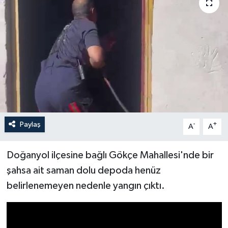
Yaşam
Anali̇z
Bi̇li̇m & Teknoloji̇
Dünya
Eği̇ti̇m
Paylaş
-
+
A
A
Doğanyol ilçesine bağlı Gökçe Mahallesi'nde bir
şahsa ait saman dolu depoda henüz
belirlenemeyen nedenle yangın çıktı.