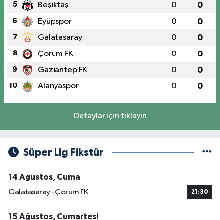
5
Beşiktaş
0
0
6
Eyüpspor
0
0
7
Galatasaray
0
0
8
Çorum FK
0
0
9
Gaziantep FK
0
0
10
Alanyaspor
0
0
Detaylar için tıklayın
Süper Lig Fikstür
14 Ağustos, Cuma
Galatasaray - Çorum FK
21:30
15 Ağustos, Cumartesi