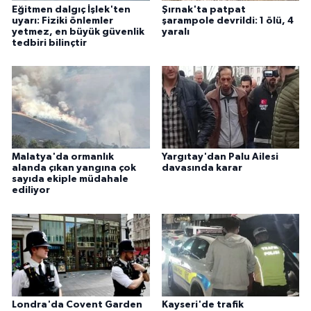
Eğitmen dalgıç İşlek'ten
Şırnak'ta patpat
uyarı: Fiziki önlemler
şarampole devrildi: 1 ölü, 4
yetmez, en büyük güvenlik
yaralı
tedbiri bilinçtir
Malatya'da ormanlık
Yargıtay'dan Palu Ailesi
alanda çıkan yangına çok
davasında karar
sayıda ekiple müdahale
ediliyor
Londra'da Covent Garden
Kayseri'de trafik