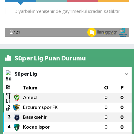
Süper Lig Puan Durumu
Süper Lig
#
Takım
O
P
1
Amed
0
0
2
Erzurumspor FK
0
0
3
Başakşehir
0
0
4
Kocaelispor
0
0