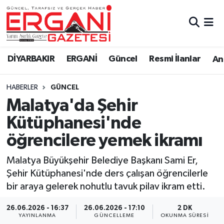
DİYARBAKIR
BİSMİL
Ergani Nöbetçi Eczaneler
DİYARBAKIR
ERGANİ
Güncel
Resmi İlanlar
Ana
BAĞLAR
ERGANİ
Ergani Hava Durumu
HABERLER
GÜNCEL
Güncel
Ergani Trafik Yoğunluk Haritası
Malatya'da Şehir
Eği̇ti̇m
Süper Lig Puan Durumu ve Fikstür
Kütüphanesi'nde
öğrencilere yemek ikramı
Resmi İlanlar
Tüm Manşetler
Malatya Büyükşehir Belediye Başkanı Sami Er,
Sağlık
Son Dakika Haberleri
Şehir Kütüphanesi'nde ders çalışan öğrencilerle
bir araya gelerek nohutlu tavuk pilav ikram etti.
Si̇yaset
Haber Arşivi
26.06.2026 - 16:37
26.06.2026 - 17:10
2 DK
Spor
YAYINLANMA
GÜNCELLEME
OKUNMA SÜRESI