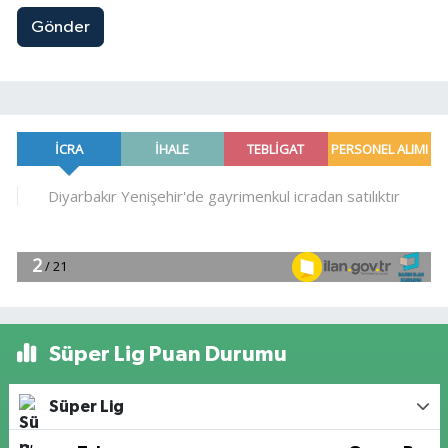
Gönder
Süper Lig Puan Durumu
Süper Lig