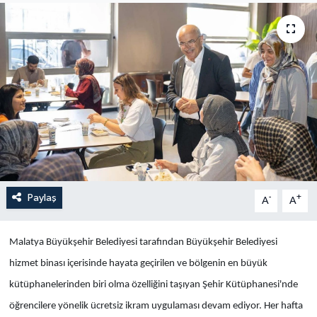
Yaşam
Anali̇z
Bi̇li̇m & Teknoloji̇
Dünya
Eği̇ti̇m
Paylaş
-
+
A
A
Malatya Büyükşehir Belediyesi tarafından Büyükşehir Belediyesi
hizmet binası içerisinde hayata geçirilen ve bölgenin en büyük
kütüphanelerinden biri olma özelliğini taşıyan Şehir Kütüphanesi'nde
öğrencilere yönelik ücretsiz ikram uygulaması devam ediyor. Her hafta