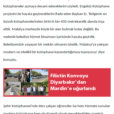
kütüphaneler açmaya devam edeceklerini söyledi. Engelsiz Kütüphane
projesini de hayata geçireceklerini ifade eden Başkan Er, 'Bölgenin en
büyük kütüphanelerinden birini 6 bin 400 metrekarelik alanda inşa
ettik. Malatya merkezde böyle bir alan bulmak kolay değildi. Bu
nedenle belediye hizmet binamızın içerisinde hayata geçirdik.
Belediyemizin yaşayan bir mekân olmasını istedik. Malatya'ya yakışan
modern ve nitelikli bir kütüphane kazandırdığımıza inanıyoruz' diye
konuştu.
Filistin Konvoyu
Diyarbakır'dan
Mardin'e uğurlandı
Şehir Kütüphanesi'nde ders çalışan öğrenciler ise hem hizmete sunulan
modern kütüphane hem de düzenli olarak gerçekleştirilen ücretsiz