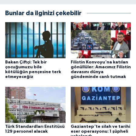
Bunlar da ilginizi çekebilir
Bakan Çiftçi: Tek bir
Filistin Konvoyu'na katılan
çocuğumuzu bile
gönüllüler: Amacımız Filistin
kötülüğün pençesine terk
davasını dünya
etmeyeceğiz
gündeminde canlı tutmak
Türk Standardları Enstitüsü
Gaziantep'te silah ve tarihi
129 personel alacak
eser operasyonu: 1 şüpheli