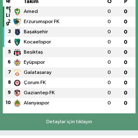
#
Takım
O
P
1
Amed
0
0
2
Erzurumspor FK
0
0
3
Başakşehir
0
0
4
Kocaelispor
0
0
5
Beşiktaş
0
0
6
Eyüpspor
0
0
7
Galatasaray
0
0
8
Çorum FK
0
0
9
Gaziantep FK
0
0
10
Alanyaspor
0
0
Detaylar için tıklayın