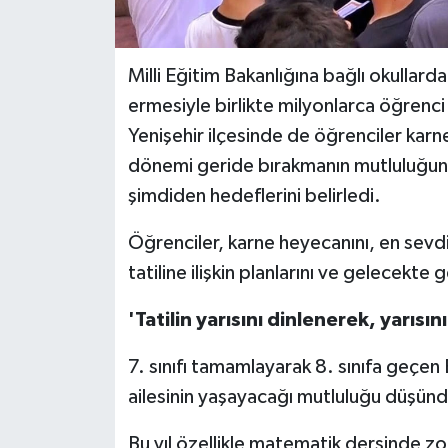
Milli Eğitim Bakanlığına bağlı okullar
ermesiyle birlikte milyonlarca öğrenci 
Yenişehir ilçesinde de öğrenciler karne
dönemi geride bırakmanın mutluluğunu y
şimdiden hedeflerini belirledi.
Öğrenciler, karne heyecanını, en sevdikl
tatiline ilişkin planlarını ve gelecekte
'Tatilin yarısını dinlenerek, yarısı
7. sınıfı tamamlayarak 8. sınıfa geçen 
ailesinin yaşayacağı mutluluğu düşün
Bu yıl özellikle matematik dersinde zo