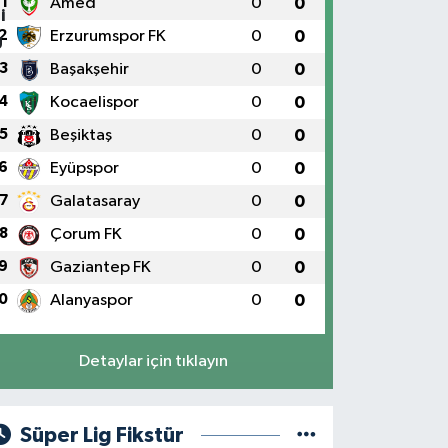
1
Amed
0
0
2
Erzurumspor FK
0
0
3
Başakşehir
0
0
4
Kocaelispor
0
0
5
Beşiktaş
0
0
6
Eyüpspor
0
0
7
Galatasaray
0
0
8
Çorum FK
0
0
9
Gaziantep FK
0
0
0
Alanyaspor
0
0
Detaylar için tıklayın
Süper Lig Fikstür