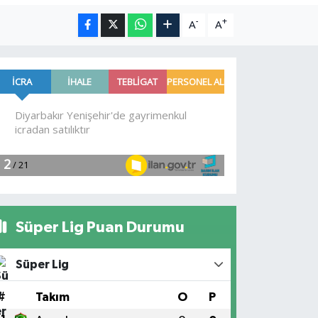
-
+
A
A
Süper Lig Puan Durumu
Süper Lig
#
Takım
O
P