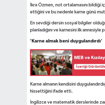
İkra Özmen, not ortalamasını bildiği i
ettiğini ve bu nedenle karne günü mut
En sevdiği dersin sosyal bilgiler oldu
planladığını ve karnesini ilk annesiyle 
'Karne almak beni duygulandırdı'
MEB ve Kızılay
İçeriği Görüntül
Karne almanın kendisini duygulandırdı
hissettiğini ifade etti.
İngilizce ve matematik derslerinde za