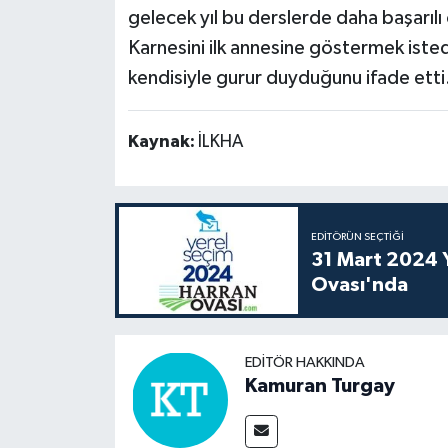
gelecek yıl bu derslerde daha başarılı 
Karnesini ilk annesine göstermek isted
kendisiyle gurur duyduğunu ifade etti
Kaynak:
İLKHA
EDITÖRÜN SEÇTIĞI
31 Mart 2024 Y
Ovası'nda
EDITÖR HAKKINDA
Kamuran Turgay