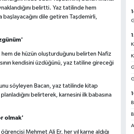
aklandığını belirtti. Yaz tatilinde hem
1
a başlayacağını dile getiren Taşdemirli,
G
1
üzgünüm'
K
 hem de hüzün oluşturduğunu belirten Nafiz
K
ının kendisini üzdüğünü, yaz tatiline gireceği
G
G
ğunu söyleyen Bacan, yaz tatilinde kitap
1
lanladığını belirterek, karnesini ilk babasına
B
B
r olmak'
A
ğrencisi Mehmet Ali Er, her yıl karne aldığı