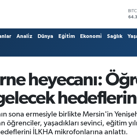
DO
47,
EU
55,
STE
anlar
Anali̇z
Dünya
Eği̇ti̇m
Ekonomi̇
Sağlık
Yaş
64,
GRA
657
BİS
13.
BIT
ne heyecanı: Öğren
64.
gelecek hedeflerini
n sona ermesiyle birlikte Mersin'in Yenişeh
 öğrenciler, yaşadıkları sevinci, eğitim yıl
 hedeflerini İLKHA mikrofonlarına anlattı.