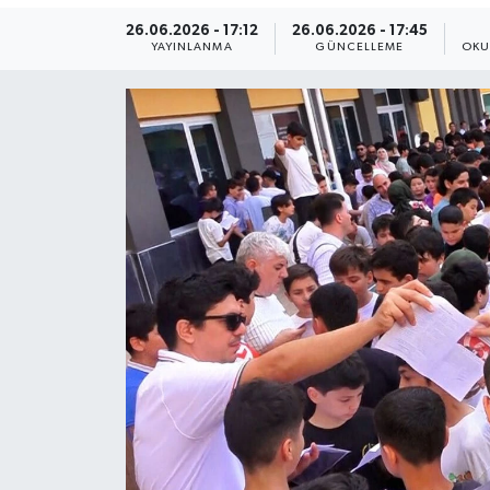
26.06.2026 - 17:12
26.06.2026 - 17:45
Yaşam
YAYINLANMA
GÜNCELLEME
OKU
Anali̇z
Bi̇li̇m & Teknoloji̇
Dünya
Eği̇ti̇m