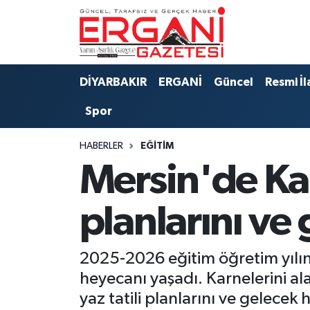
DİYARBAKIR
BİSMİL
Ergani Nöbetçi Eczaneler
DİYARBAKIR
ERGANİ
Güncel
Resmi İl
BAĞLAR
ERGANİ
Ergani Hava Durumu
Spor
Güncel
Ergani Trafik Yoğunluk Haritası
HABERLER
EĞITIM
Eği̇ti̇m
Süper Lig Puan Durumu ve Fikstür
Mersin'de Kar
Resmi İlanlar
Tüm Manşetler
planlarını ve 
Sağlık
Son Dakika Haberleri
2025-2026 eğitim öğretim yılını
Si̇yaset
Haber Arşivi
heyecanı yaşadı. Karnelerini alan
yaz tatili planlarını ve gelecek
Spor