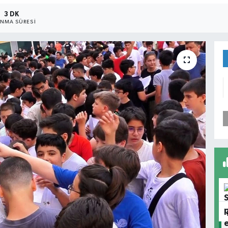
3 DK
NMA SÜRESI