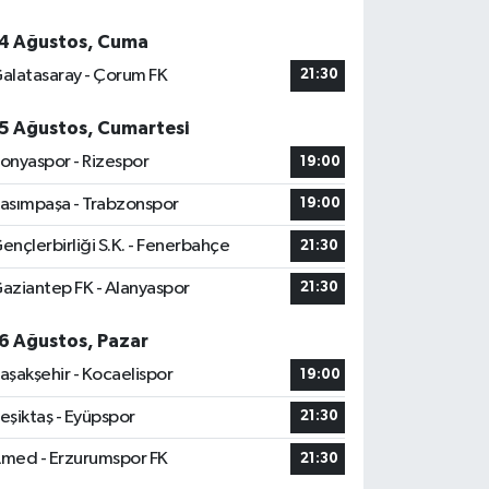
4 Ağustos, Cuma
alatasaray - Çorum FK
21:30
5 Ağustos, Cumartesi
onyaspor - Rizespor
19:00
asımpaşa - Trabzonspor
19:00
ençlerbirliği S.K. - Fenerbahçe
21:30
aziantep FK - Alanyaspor
21:30
6 Ağustos, Pazar
aşakşehir - Kocaelispor
19:00
eşiktaş - Eyüpspor
21:30
med - Erzurumspor FK
21:30