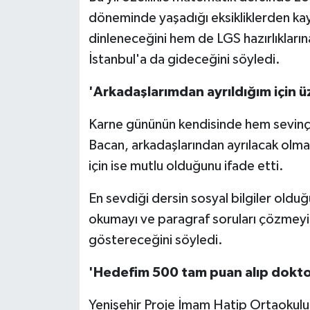
döneminde yaşadığı eksikliklerden kayn
dinleneceğini hem de LGS hazırlıkların
İstanbul'a da gideceğini söyledi.
'Arkadaşlarımdan ayrıldığım için 
Karne gününün kendisinde hem sevinç
Bacan, arkadaşlarından ayrılacak olmas
için ise mutlu olduğunu ifade etti.
En sevdiği dersin sosyal bilgiler oldu
okumayı ve paragraf soruları çözmeyi p
göstereceğini söyledi.
'Hedefim 500 tam puan alıp dokto
Yenişehir Proje İmam Hatip Ortaokulu ö