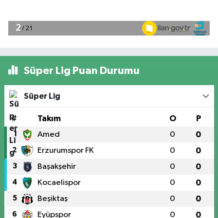
Süper Lig Puan Durumu
Süper Lig
#
Takım
O
P
1
Amed
0
0
2
Erzurumspor FK
0
0
3
Başakşehir
0
0
4
Kocaelispor
0
0
5
Beşiktaş
0
0
6
Eyüpspor
0
0