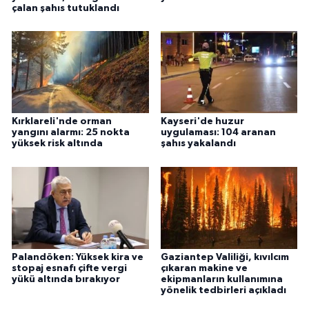
çalan şahıs tutuklandı
Kırklareli'nde orman
Kayseri'de huzur
yangını alarmı: 25 nokta
uygulaması: 104 aranan
yüksek risk altında
şahıs yakalandı
Palandöken: Yüksek kira ve
Gaziantep Valiliği, kıvılcım
stopaj esnafı çifte vergi
çıkaran makine ve
yükü altında bırakıyor
ekipmanların kullanımına
yönelik tedbirleri açıkladı