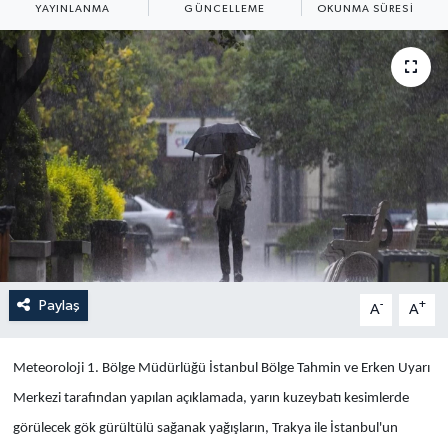
YAYINLANMA
GÜNCELLEME
OKUNMA SÜRESI
Yaşam
Anali̇z
Bi̇li̇m & Teknoloji̇
Dünya
Eği̇ti̇m
Paylaş
-
+
A
A
Meteoroloji 1. Bölge Müdürlüğü İstanbul Bölge Tahmin ve Erken Uyarı
Merkezi tarafından yapılan açıklamada, yarın kuzeybatı kesimlerde
görülecek gök gürültülü sağanak yağışların, Trakya ile İstanbul'un