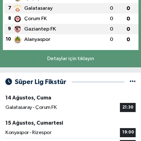
7
Galatasaray
0
0
8
Çorum FK
0
0
9
Gaziantep FK
0
0
10
Alanyaspor
0
0
Detaylar için tıklayın
Süper Lig Fikstür
14 Ağustos, Cuma
Galatasaray - Çorum FK
21:30
15 Ağustos, Cumartesi
Konyaspor - Rizespor
19:00