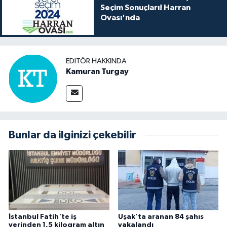
Seçim Sonuçları! Harran
Ovası'nda
EDITÖR HAKKINDA
Kamuran Turgay
Bunlar da ilginizi çekebilir
İstanbul Fatih'te iş
Uşak'ta aranan 84 şahıs
yerinden 1,5 kilogram altın
yakalandı