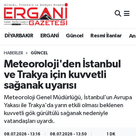
DİYARBAKIR
BİSMİL
Ergani Nöbetçi Eczaneler
DİYARBAKIR
ERGANİ
Güncel
Resmi İlanlar
Ana
BAĞLAR
ERGANİ
Ergani Hava Durumu
HABERLER
GÜNCEL
Güncel
Ergani Trafik Yoğunluk Haritası
Meteoroloji'den İstanbul
Eği̇ti̇m
Süper Lig Puan Durumu ve Fikstür
ve Trakya için kuvvetli
sağanak uyarısı
Resmi İlanlar
Tüm Manşetler
Meteoroloji Genel Müdürlüğü, İstanbul'un Avrupa
Sağlık
Son Dakika Haberleri
Yakası ile Trakya'da yarın etkili olması beklenen
kuvvetli gök gürültülü sağanak nedeniyle
Si̇yaset
Haber Arşivi
vatandaşları uyardı.
Spor
08.07.2026 - 13:16
08.07.2026 - 13:50
1 DK