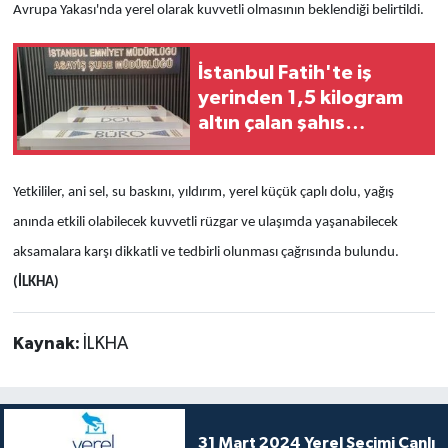
Avrupa Yakası'nda yerel olarak kuvvetli olmasının beklendiği belirtildi.
İstanbul Fatih'te iş
yerinden 1,5 kilogram
altın çalan şahıs
tutuklandı
Yetkililer, ani sel, su baskını, yıldırım, yerel küçük çaplı dolu, yağış
anında etkili olabilecek kuvvetli rüzgar ve ulaşımda yaşanabilecek
aksamalara karşı dikkatli ve tedbirli olunması çağrısında bulundu.
(İLKHA)
Kaynak:
İLKHA
31 Mart 2024 Yerel Seçimi Canlı