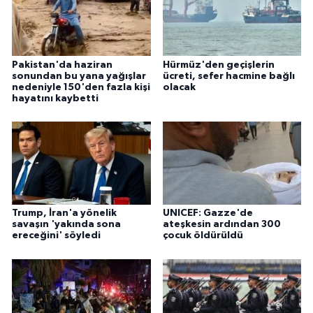
Pakistan'da haziran
Hürmüz'den geçişlerin
sonundan bu yana yağışlar
ücreti, sefer hacmine bağlı
nedeniyle 150'den fazla kişi
olacak
hayatını kaybetti
Trump, İran'a yönelik
UNICEF: Gazze'de
savaşın 'yakında sona
ateşkesin ardından 300
ereceğini' söyledi
çocuk öldürüldü