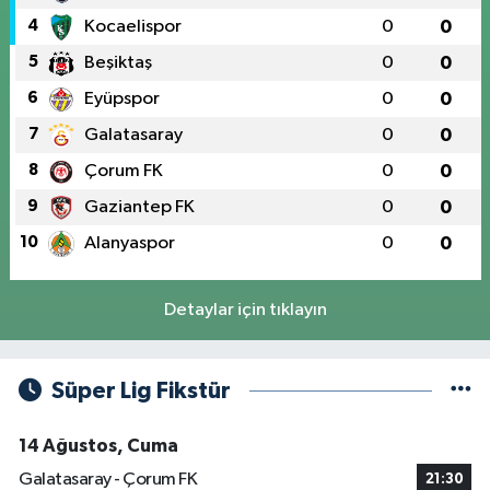
4
Kocaelispor
0
0
5
Beşiktaş
0
0
6
Eyüpspor
0
0
7
Galatasaray
0
0
8
Çorum FK
0
0
9
Gaziantep FK
0
0
10
Alanyaspor
0
0
Detaylar için tıklayın
Süper Lig Fikstür
14 Ağustos, Cuma
Galatasaray - Çorum FK
21:30