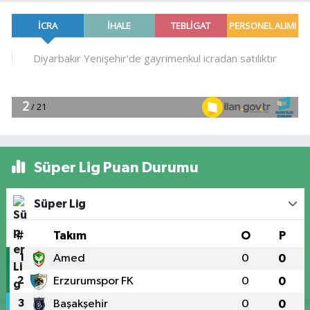
Süper Lig Puan Durumu
Süper Lig
#
Takım
O
P
1
Amed
0
0
2
Erzurumspor FK
0
0
3
Başakşehir
0
0