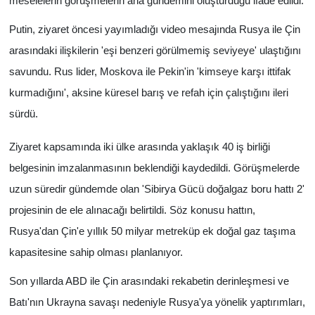
meselelerin görüşmelerin ana gündemini oluşturduğu ifade edildi.
Putin, ziyaret öncesi yayımladığı video mesajında Rusya ile Çin
arasındaki ilişkilerin 'eşi benzeri görülmemiş seviyeye' ulaştığını
savundu. Rus lider, Moskova ile Pekin'in 'kimseye karşı ittifak
kurmadığını', aksine küresel barış ve refah için çalıştığını ileri
sürdü.
Ziyaret kapsamında iki ülke arasında yaklaşık 40 iş birliği
belgesinin imzalanmasının beklendiği kaydedildi. Görüşmelerde
uzun süredir gündemde olan 'Sibirya Gücü doğalgaz boru hattı 2'
projesinin de ele alınacağı belirtildi. Söz konusu hattın,
Rusya'dan Çin'e yıllık 50 milyar metreküp ek doğal gaz taşıma
kapasitesine sahip olması planlanıyor.
Son yıllarda ABD ile Çin arasındaki rekabetin derinleşmesi ve
Batı'nın Ukrayna savaşı nedeniyle Rusya'ya yönelik yaptırımları,