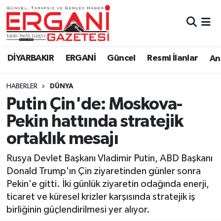
DİYARBAKIR
BİSMİL
Ergani Nöbetçi Eczaneler
DİYARBAKIR
ERGANİ
Güncel
Resmi İlanlar
Ana
BAĞLAR
ERGANİ
Ergani Hava Durumu
HABERLER
DÜNYA
Güncel
Ergani Trafik Yoğunluk Haritası
Putin Çin'de: Moskova-
Eği̇ti̇m
Süper Lig Puan Durumu ve Fikstür
Pekin hattında stratejik
ortaklık mesajı
Resmi İlanlar
Tüm Manşetler
Rusya Devlet Başkanı Vladimir Putin, ABD Başkanı
Sağlık
Son Dakika Haberleri
Donald Trump'ın Çin ziyaretinden günler sonra
Pekin'e gitti. İki günlük ziyaretin odağında enerji,
Si̇yaset
Haber Arşivi
ticaret ve küresel krizler karşısında stratejik iş
birliğinin güçlendirilmesi yer alıyor.
Spor