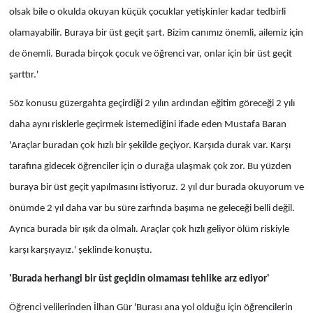
olsak bile o okulda okuyan küçük çocuklar yetişkinler kadar tedbirli
olamayabilir. Buraya bir üst geçit şart. Bizim canımız önemli, ailemiz için
de önemli. Burada birçok çocuk ve öğrenci var, onlar için bir üst geçit
şarttır.'
Söz konusu güzergahta geçirdiği 2 yılın ardından eğitim göreceği 2 yılı
daha aynı risklerle geçirmek istemediğini ifade eden Mustafa Baran
'Araçlar buradan çok hızlı bir şekilde geçiyor. Karşıda durak var. Karşı
tarafına gidecek öğrenciler için o durağa ulaşmak çok zor. Bu yüzden
buraya bir üst geçit yapılmasını istiyoruz. 2 yıl dur burada okuyorum ve
önümde 2 yıl daha var bu süre zarfında başıma ne geleceği belli değil.
Ayrıca burada bir ışık da olmalı. Araçlar çok hızlı geliyor ölüm riskiyle
karşı karşıyayız.' şeklinde konuştu.
'Burada herhangi bir üst geçidin olmaması tehlike arz ediyor'
Öğrenci velilerinden İlhan Gür 'Burası ana yol olduğu için öğrencilerin