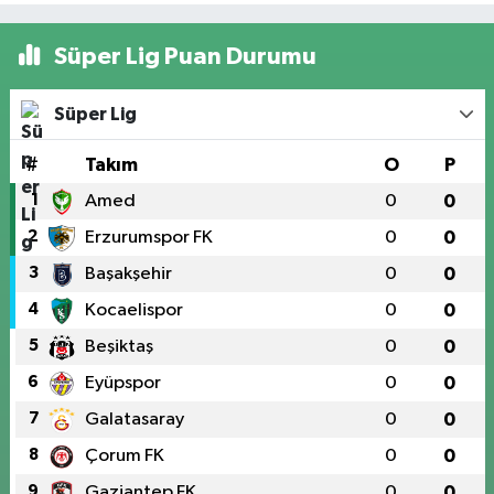
Süper Lig Puan Durumu
Süper Lig
#
Takım
O
P
1
Amed
0
0
2
Erzurumspor FK
0
0
3
Başakşehir
0
0
4
Kocaelispor
0
0
5
Beşiktaş
0
0
6
Eyüpspor
0
0
7
Galatasaray
0
0
8
Çorum FK
0
0
9
Gaziantep FK
0
0