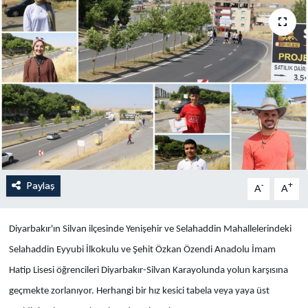
Yaşam
Anali̇z
Bi̇li̇m & Teknoloji̇
Dünya
Eği̇ti̇m
Paylaş
-
+
A
A
Diyarbakır'ın Silvan ilçesinde Yenişehir ve Selahaddin Mahallelerindeki
Selahaddin Eyyubi İlkokulu ve Şehit Özkan Özendi Anadolu İmam
Hatip Lisesi öğrencileri Diyarbakır-Silvan Karayolunda yolun karşısına
geçmekte zorlanıyor. Herhangi bir hız kesici tabela veya yaya üst