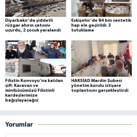
Diyarbakır'da şiddetli
Eskişehir'de 84 bin sentetik
rüzgar ahırın çatısını
hap ele geçirildi: 3
uçurdu, 2 çocuk yaralandı
tutuklama
Filistin Konvoyu'na katılan
HAKSİAD Mardin Şubesi
çift: Karavan ve
yönetim kurulu istişare
minibüsümüzü Filistinli
toplantısını gerçekleştirdi
kardeşlerimize
bağışlayacağız
Yorumlar