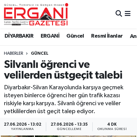
DİYARBAKIR
BİSMİL
Ergani Nöbetçi Eczaneler
DİYARBAKIR
ERGANİ
Güncel
Resmi İlanlar
Ana
BAĞLAR
ERGANİ
Ergani Hava Durumu
HABERLER
GÜNCEL
Güncel
Ergani Trafik Yoğunluk Haritası
Silvanlı öğrenci ve
Eği̇ti̇m
Süper Lig Puan Durumu ve Fikstür
velilerden üstgeçit talebi
Resmi İlanlar
Tüm Manşetler
Diyarbakır-Silvan Karayolunda karşıya geçmek
isteyen binlerce öğrenci her gün trafik kazası
Sağlık
Son Dakika Haberleri
riskiyle karşı karşıya. Silvanlı öğrenci ve veliler
yetkililerden üst geçit talep ediyor.
Si̇yaset
Haber Arşivi
27.06.2026 - 13:02
27.06.2026 - 13:35
4 DK
YAYINLANMA
GÜNCELLEME
OKUNMA SÜRESI
Spor