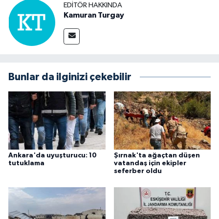
EDITÖR HAKKINDA
Kamuran Turgay
Bunlar da ilginizi çekebilir
Ankara'da uyuşturucu: 10
Şırnak'ta ağaçtan düşen
tutuklama
vatandaş için ekipler
seferber oldu