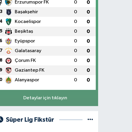
2
Erzurumspor FK
0
0
3
Başakşehir
0
0
4
Kocaelispor
0
0
5
Beşiktaş
0
0
6
Eyüpspor
0
0
7
Galatasaray
0
0
8
Çorum FK
0
0
9
Gaziantep FK
0
0
0
Alanyaspor
0
0
Detaylar için tıklayın
Süper Lig Fikstür