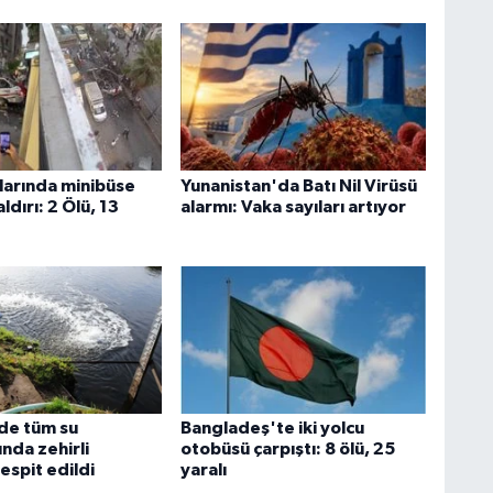
larında minibüse
Yunanistan'da Batı Nil Virüsü
ldırı: 2 Ölü, 13
alarmı: Vaka sayıları artıyor
'de tüm su
Bangladeş'te iki yolcu
nda zehirli
otobüsü çarpıştı: 8 ölü, 25
espit edildi
yaralı