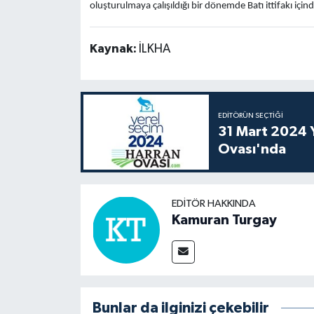
oluşturulmaya çalışıldığı bir dönemde Batı ittifakı için
Kaynak:
İLKHA
EDITÖRÜN SEÇTIĞI
31 Mart 2024 Y
Ovası'nda
EDITÖR HAKKINDA
Kamuran Turgay
Bunlar da ilginizi çekebilir