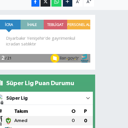
-
+
A
A
Süper Lig Puan Durumu
Süper Lig
#
Takım
O
P
1
Amed
0
0