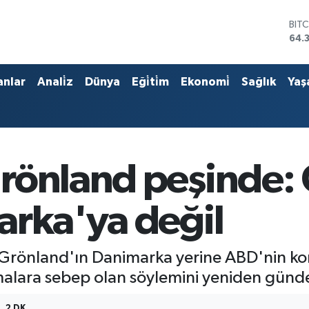
BIT
64.
DO
47,
EU
anlar
Anali̇z
Dünya
Eği̇ti̇m
Ekonomi̇
Sağlık
Yaş
55,
STE
64,
GRA
657
BİS
rönland peşinde:
13.
arka'ya değil
 Grönland'ın Danimarka yerine ABD'nin kon
malara sebep olan söylemini yeniden günd
2 DK