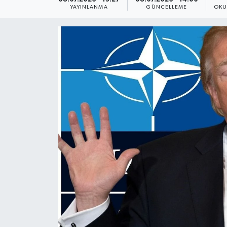
YAYINLANMA
GÜNCELLEME
OKU
Yaşam
Anali̇z
Bi̇li̇m & Teknoloji̇
Dünya
Eği̇ti̇m