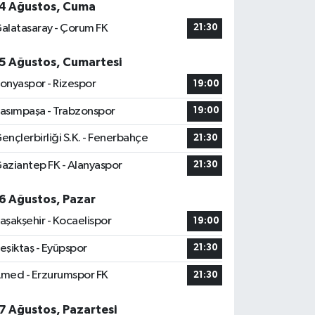
4 Ağustos, Cuma
alatasaray - Çorum FK
21:30
5 Ağustos, Cumartesi
onyaspor - Rizespor
19:00
asımpaşa - Trabzonspor
19:00
ençlerbirliği S.K. - Fenerbahçe
21:30
aziantep FK - Alanyaspor
21:30
6 Ağustos, Pazar
aşakşehir - Kocaelispor
19:00
eşiktaş - Eyüpspor
21:30
med - Erzurumspor FK
21:30
7 Ağustos, Pazartesi