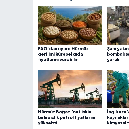
FAO'dan uyarı: Hürmüz
Şam yakın
gerilimi küresel gıda
bombalı sa
fiyatlarını vurabilir
yaralı
Hürmüz Boğazı'na ilişkin
İngiltere
belirsizlik petrol fiyatlarını
kaynakları
yükseltti
kimyasal t