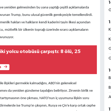
1
ve yeniden gelmesinden bu yana yaptığı çeşitli açıklamalarda
G
 savunan Trump, bunu ulusal güvenlik gerekçesiyle temellendirdi.
1
nlik hakları ve halkların kendi kaderini tayin ilkesi açısından
K
, müttefik bir ülkenin toprağı üzerinde ısrarcı açıklamaların
 savunuyor.
K
G
ki yolcu otobüsü çarpıştı: 8 ölü, 25
G
e
1
B
ile ilişkileri germekle kalmadığını, ABD'nin geleneksel
B
mını da yeniden gündeme taşıdığını belirtiyor. Zirvenin birlik ve
A
tartışmasının öne çıkması, NATO'nun iç uyumuna ilişkin soru
ndirmelerde ise Trump'ın çıkışının, Rusya ve Çin'e karşı ortak cephe
1