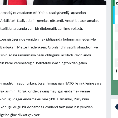
pmadığını ve adanın ABD'nin ulusal güvenliği açısından
ktik'teki faaliyetlerini gerekçe gösterdi. Ancak bu açıklamalar,
fikler arasında yeni bir diplomatik gerilime yol açtı.
toprağı üzerinde yeniden hak iddiasında bulunması nedeniyle
Başbakanı Mette Frederiksen, Grönland'ın satılık olmadığını ve
sinin adayı savunmaya hazır olduğunu açıkladı. Grönlandlı
ının karar verebileceğini belirterek Washington'dan gelen
1
madığını savunurken, bu anlaşmazlığın NATO ile ilişkilerine zarar
 yaklaşımın, ittifak içinde dayanışmayı güçlendirmek yerine
 olduğu değerlendirmeleri öne çıktı. Uzmanlar, Rusya'nın
arın konuşulduğu bir dönemde Grönland tartışmasının yeniden
elediğine dikkat çekiyor.