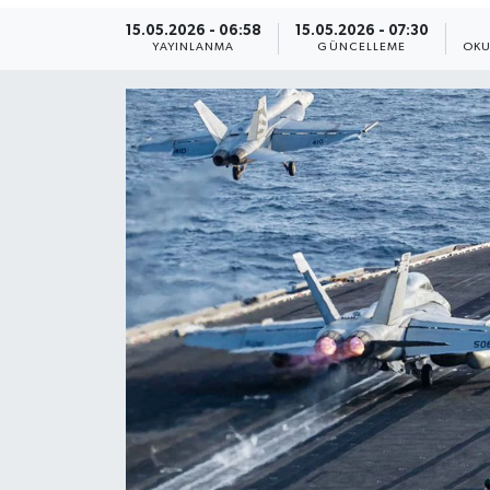
15.05.2026 - 06:58
15.05.2026 - 07:30
Yaşam
YAYINLANMA
GÜNCELLEME
OKU
Anali̇z
Bi̇li̇m & Teknoloji̇
Dünya
Eği̇ti̇m