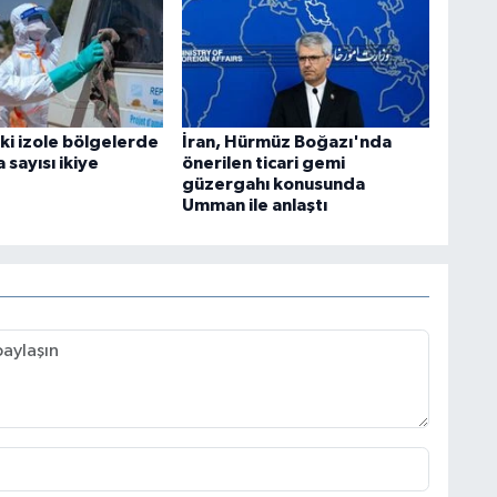
i izole bölgelerde
İran, Hürmüz Boğazı'nda
 sayısı ikiye
önerilen ticari gemi
güzergahı konusunda
Umman ile anlaştı