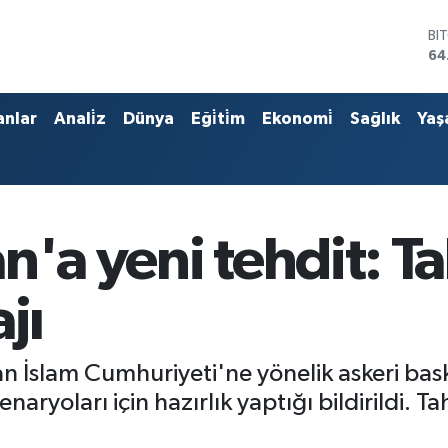
BI
64
DO
47
EU
anlar
Anali̇z
Dünya
Eği̇ti̇m
Ekonomi̇
Sağlık
Yaş
55
ST
64
GR
65
Bİ
n'a yeni tehdit: T
13
jı
 İslam Cumhuriyeti'ne yönelik askeri bask
 senaryoları için hazırlık yaptığı bildirildi. 