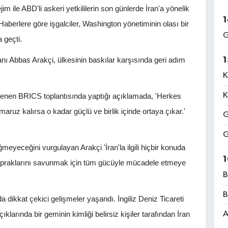
im ile ABD'li askeri yetkililerin son günlerde İran'a yönelik
1
i. Haberlere göre işgalciler, Washington yönetiminin olası bir
G
 geçti.
1
nı Abbas Arakçi, ülkesinin baskılar karşısında geri adım
K
K
nlenen BRICS toplantısında yaptığı açıklamada, 'Herkes
maruz kalırsa o kadar güçlü ve birlik içinde ortaya çıkar.'
G
G
meyeceğini vurgulayan Arakçi 'İran'la ilgili hiçbir konuda
1
opraklarını savunmak için tüm gücüyle mücadele etmeye
B
B
dikkat çekici gelişmeler yaşandı. İngiliz Deniz Ticareti
A
klarında bir geminin kimliği belirsiz kişiler tarafından İran