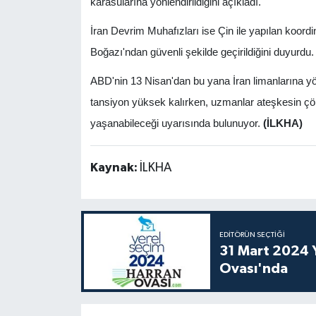
karasularına yönlendirildiğini açıkladı.
İran Devrim Muhafızları ise Çin ile yapılan koo
Boğazı'ndan güvenli şekilde geçirildiğini duyurdu.
ABD'nin 13 Nisan'dan bu yana İran limanlarına yö
tansiyon yüksek kalırken, uzmanlar ateşkesin çökm
yaşanabileceği uyarısında bulunuyor.
(İLKHA)
Kaynak:
İLKHA
EDITÖRÜN SEÇTIĞI
31 Mart 2024 Y
Ovası'nda