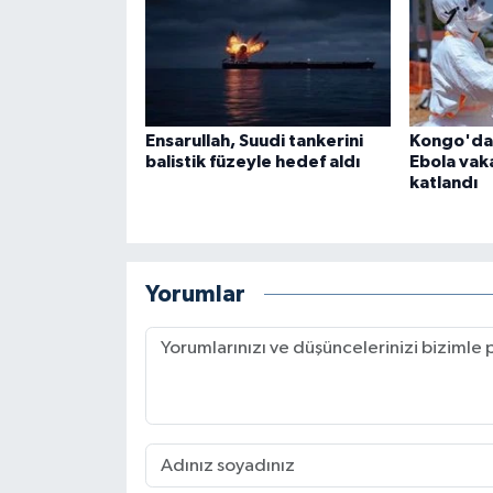
Ensarullah, Suudi tankerini
Kongo'dak
balistik füzeyle hedef aldı
Ebola vaka
katlandı
Yorumlar