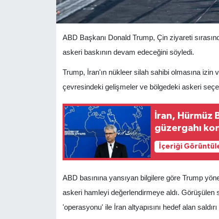
ABD Başkanı Donald Trump, Çin ziyareti sırasınd
askeri baskının devam edeceğini söyledi.
Trump, İran'ın nükleer silah sahibi olmasına izi
çevresindeki gelişmeler ve bölgedeki askeri seçe
İran, Hürmüz 
güzergahı kon
İçeriği Görüntül
ABD basınına yansıyan bilgilere göre Trump yönet
askeri hamleyi değerlendirmeye aldı. Görüşülen 
'operasyonu' ile İran altyapısını hedef alan saldırı