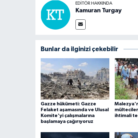
EDITÖR HAKKINDA
Kamuran Turgay
Bunlar da ilginizi çekebilir
Gazze hükümeti: Gazze
Malezya'n
Felaket aşamasında ve Ulusal
mültecile
Komite'yi çalışmalarına
ihtimali t
başlamaya çağırıyoruz