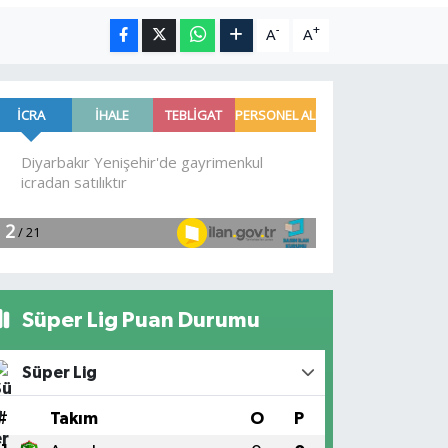
-
+
A
A
Süper Lig Puan Durumu
Süper Lig
#
Takım
O
P