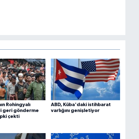
ın Rohingyalı
ABD, Küba'daki istihbarat
ri geri gönderme
varlığını genişletiyor
epki çekti