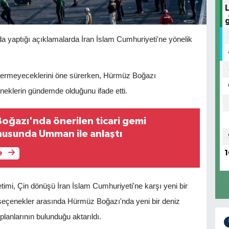
a yaptığı açıklamalarda İran İslam Cumhuriyeti'ne yönelik
n vermeyeceklerini öne sürerken, Hürmüz Boğazı
neklerin gündemde olduğunu ifade etti.
Boğazı'nda önerilen ticari gemi
usunda Umman ile anlaştı
e
1
imi, Çin dönüşü İran İslam Cumhuriyeti'ne karşı yeni bir
seçenekler arasında Hürmüz Boğazı'nda yeni bir deniz
 planlarının bulunduğu aktarıldı.