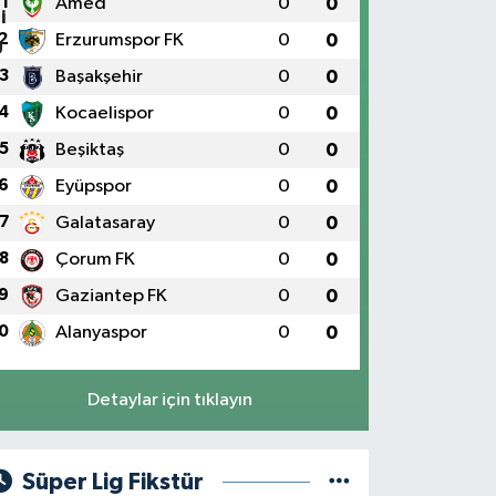
1
Amed
0
0
2
Erzurumspor FK
0
0
3
Başakşehir
0
0
4
Kocaelispor
0
0
5
Beşiktaş
0
0
6
Eyüpspor
0
0
7
Galatasaray
0
0
8
Çorum FK
0
0
9
Gaziantep FK
0
0
0
Alanyaspor
0
0
Detaylar için tıklayın
Süper Lig Fikstür