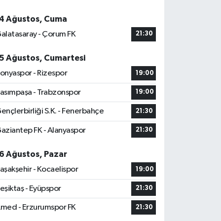
4 Ağustos, Cuma
alatasaray - Çorum FK
21:30
5 Ağustos, Cumartesi
onyaspor - Rizespor
19:00
asımpaşa - Trabzonspor
19:00
ençlerbirliği S.K. - Fenerbahçe
21:30
aziantep FK - Alanyaspor
21:30
6 Ağustos, Pazar
aşakşehir - Kocaelispor
19:00
eşiktaş - Eyüpspor
21:30
med - Erzurumspor FK
21:30