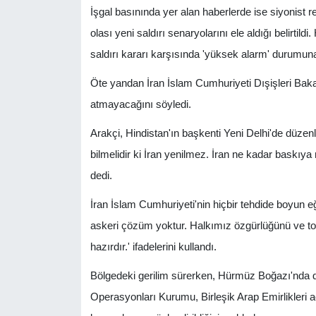
İşgal basınında yer alan haberlerde ise siyonist rej
olası yeni saldırı senaryolarını ele aldığı belirtild
saldırı kararı karşısında 'yüksek alarm' durumuna
Öte yandan İran İslam Cumhuriyeti Dışişleri Baka
atmayacağını söyledi.
Arakçi, Hindistan'ın başkenti Yeni Delhi'de düze
bilmelidir ki İran yenilmez. İran ne kadar baskıya 
dedi.
İran İslam Cumhuriyeti'nin hiçbir tehdide boyun eğ
askeri çözüm yoktur. Halkımız özgürlüğünü ve t
hazırdır.' ifadelerini kullandı.
Bölgedeki gerilim sürerken, Hürmüz Boğazı'nda da 
Operasyonları Kurumu, Birleşik Arap Emirlikleri açı