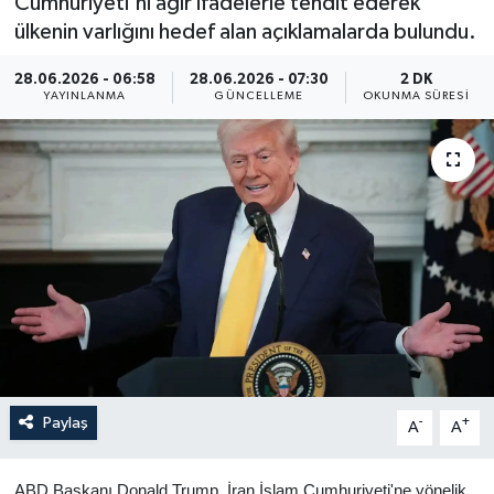
Cumhuriyeti'ni ağır ifadelerle tehdit ederek
ülkenin varlığını hedef alan açıklamalarda bulundu.
Yaşam
28.06.2026 - 06:58
28.06.2026 - 07:30
2 DK
Anali̇z
YAYINLANMA
GÜNCELLEME
OKUNMA SÜRESI
Bi̇li̇m & Teknoloji̇
Dünya
Eği̇ti̇m
Paylaş
-
+
A
A
ABD Başkanı Donald Trump, İran İslam Cumhuriyeti'ne yönelik