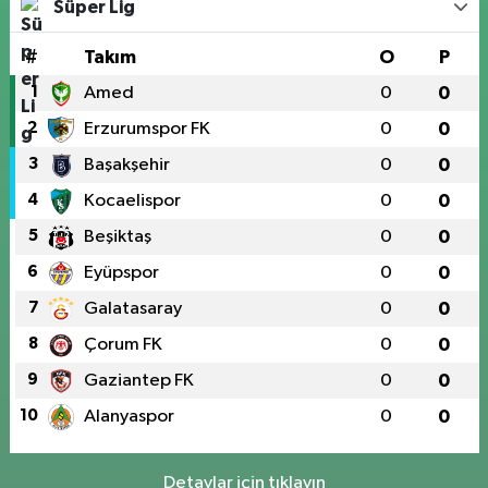
Süper Lig
#
Takım
O
P
1
Amed
0
0
2
Erzurumspor FK
0
0
3
Başakşehir
0
0
4
Kocaelispor
0
0
5
Beşiktaş
0
0
6
Eyüpspor
0
0
7
Galatasaray
0
0
8
Çorum FK
0
0
9
Gaziantep FK
0
0
10
Alanyaspor
0
0
Detaylar için tıklayın