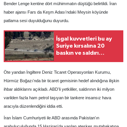
Bender Lenge kentine dört mühimmatın düştüğü belirtildi. İran
haber ajansı Fars da Keşm Adası'ndaki Meysin köyünde
patlama sesi duyulduğunu duyurdu.
İşgal kuvvetleri bu ay
Suriye kırsalına 20
baskın ve saldırı
düzenledi
Öte yandan İngiltere Deniz Ticaret Operasyonları Kurumu,
Hürmüz Boğazı'nda bir ticaret gemisinin hedef alındığına ilişkin
ihbar aldıklarını açıkladı. ABD'li yetkililer, saldırının iki milyon
varilden fazla ham petrol taşıyan bir tankere insansız hava
aracıyla düzenlendiğini iddia etti.
İran İslam Cumhuriyeti ile ABD arasında Pakistan'ın
arabuluculuğunda 15 Haziran'da varılan ateşkes mutabakatına