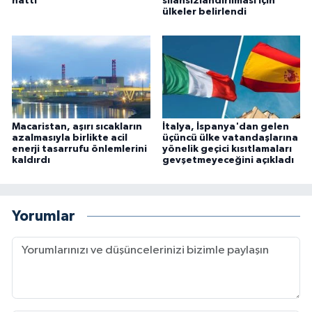
hattı
silahsızlandırılması için
ülkeler belirlendi
Macaristan, aşırı sıcakların
İtalya, İspanya'dan gelen
azalmasıyla birlikte acil
üçüncü ülke vatandaşlarına
enerji tasarrufu önlemlerini
yönelik geçici kısıtlamaları
kaldırdı
gevşetmeyeceğini açıkladı
Yorumlar