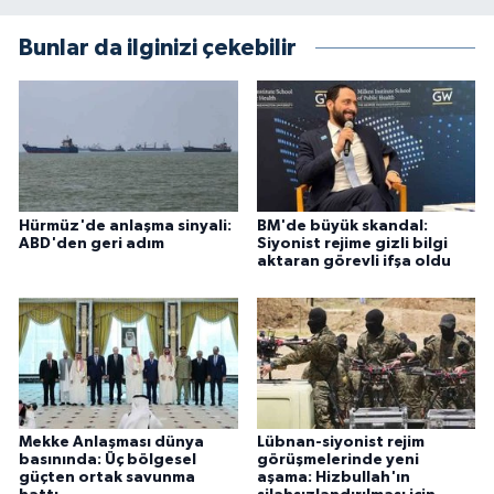
Bunlar da ilginizi çekebilir
Hürmüz'de anlaşma sinyali:
BM'de büyük skandal:
ABD'den geri adım
Siyonist rejime gizli bilgi
aktaran görevli ifşa oldu
Mekke Anlaşması dünya
Lübnan-siyonist rejim
basınında: Üç bölgesel
görüşmelerinde yeni
güçten ortak savunma
aşama: Hizbullah'ın