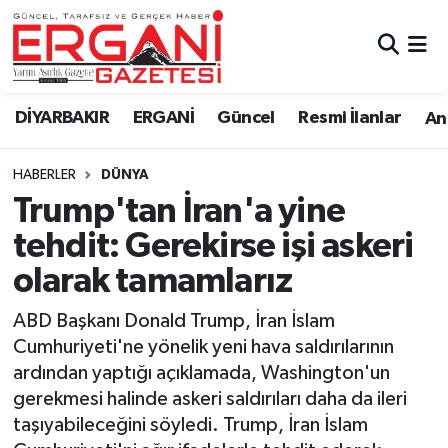
DİYARBAKIR
BİSMİL
Ergani Nöbetçi Eczaneler
DİYARBAKIR
ERGANİ
Güncel
Resmi İlanlar
Ana
BAĞLAR
ERGANİ
Ergani Hava Durumu
HABERLER
DÜNYA
Güncel
Ergani Trafik Yoğunluk Haritası
Trump'tan İran'a yine
Eği̇ti̇m
Süper Lig Puan Durumu ve Fikstür
tehdit: Gerekirse işi askeri
olarak tamamlarız
Resmi İlanlar
Tüm Manşetler
ABD Başkanı Donald Trump, İran İslam
Sağlık
Son Dakika Haberleri
Cumhuriyeti'ne yönelik yeni hava saldırılarının
ardından yaptığı açıklamada, Washington'un
Si̇yaset
Haber Arşivi
gerekmesi halinde askeri saldırıları daha da ileri
taşıyabileceğini söyledi. Trump, İran İslam
Spor