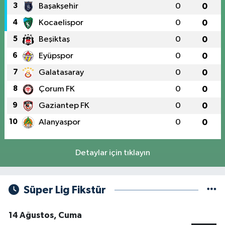
3
Başakşehir
0
0
4
Kocaelispor
0
0
5
Beşiktaş
0
0
6
Eyüpspor
0
0
7
Galatasaray
0
0
8
Çorum FK
0
0
9
Gaziantep FK
0
0
10
Alanyaspor
0
0
Detaylar için tıklayın
Süper Lig Fikstür
14 Ağustos, Cuma