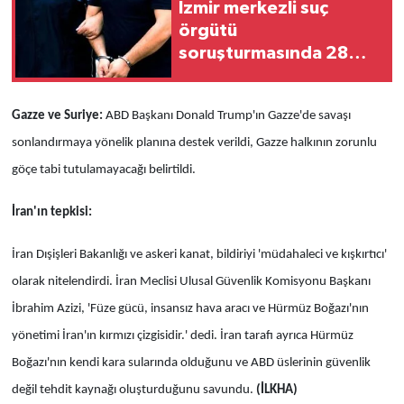
İzmir merkezli suç
örgütü
soruşturmasında 28
şüpheli tutuklandı
Gazze ve Suriye:
ABD Başkanı Donald Trump'ın Gazze'de savaşı
sonlandırmaya yönelik planına destek verildi, Gazze halkının zorunlu
göçe tabi tutulamayacağı belirtildi.
İran'ın tepkisi:
İran Dışişleri Bakanlığı ve askeri kanat, bildiriyi 'müdahaleci ve kışkırtıcı'
olarak nitelendirdi. İran Meclisi Ulusal Güvenlik Komisyonu Başkanı
İbrahim Azizi, 'Füze gücü, insansız hava aracı ve Hürmüz Boğazı'nın
yönetimi İran'ın kırmızı çizgisidir.' dedi. İran tarafı ayrıca Hürmüz
Boğazı'nın kendi kara sularında olduğunu ve ABD üslerinin güvenlik
değil tehdit kaynağı oluşturduğunu savundu.
(İLKHA)