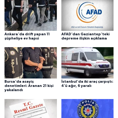
Ankara'da drift yapan 11
AFAD'dan Gaziantep'teki
şüpheliye ev hapsi
depreme ilişkin açıklama
Bursa'da asayiş
İstanbul'da iki araç çarpıştı:
denetimleri: Aranan 21 kişi
4'ü ağır, 6 yaralı
yakalandı