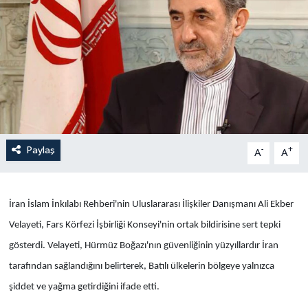
Yaşam
Anali̇z
Bi̇li̇m & Teknoloji̇
Dünya
Paylaş
-
+
A
A
Eği̇ti̇m
İran İslam İnkılabı Rehberi'nin Uluslararası İlişkiler Danışmanı Ali Ekber
Velayeti, Fars Körfezi İşbirliği Konseyi'nin ortak bildirisine sert tepki
gösterdi. Velayeti, Hürmüz Boğazı'nın güvenliğinin yüzyıllardır İran
tarafından sağlandığını belirterek, Batılı ülkelerin bölgeye yalnızca
şiddet ve yağma getirdiğini ifade etti.