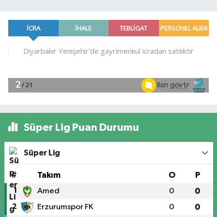
Süper Lig Puan Durumu
Süper Lig
#
Takım
O
P
1
Amed
0
0
2
Erzurumspor FK
0
0