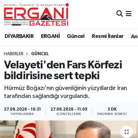
DİYARBAKIR
BİSMİL
Ergani Nöbetçi Eczaneler
DİYARBAKIR
ERGANİ
Güncel
Resmi İlanlar
Ana
BAĞLAR
ERGANİ
Ergani Hava Durumu
HABERLER
GÜNCEL
Güncel
Ergani Trafik Yoğunluk Haritası
Velayeti'den Fars Körfezi
Eği̇ti̇m
Süper Lig Puan Durumu ve Fikstür
bildirisine sert tepki
Resmi İlanlar
Tüm Manşetler
Hürmüz Boğazı'nın güvenliğinin yüzyıllardır İran
tarafından sağlandığı vurgulandı.
Sağlık
Son Dakika Haberleri
27.06.2026 - 10:31
27.06.2026 - 11:05
3 DK
YAYINLANMA
GÜNCELLEME
OKUNMA SÜRESI
Si̇yaset
Haber Arşivi
Spor