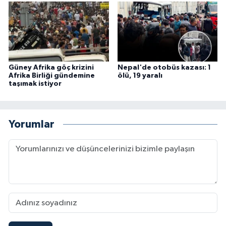
Güney Afrika göç krizini
Nepal'de otobüs kazası: 1
Afrika Birliği gündemine
ölü, 19 yaralı
taşımak istiyor
Yorumlar