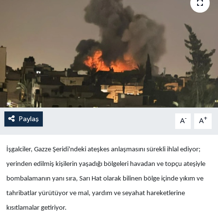
Yaşam
Anali̇z
Bi̇li̇m & Teknoloji̇
Dünya
Eği̇ti̇m
Paylaş
-
+
A
A
İşgalciler, Gazze Şeridi'ndeki ateşkes anlaşmasını sürekli ihlal ediyor;
yerinden edilmiş kişilerin yaşadığı bölgeleri havadan ve topçu ateşiyle
bombalamanın yanı sıra, Sarı Hat olarak bilinen bölge içinde yıkım ve
tahribatlar yürütüyor ve mal, yardım ve seyahat hareketlerine
kısıtlamalar getiriyor.