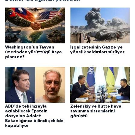
Washington'un Tayvan
İşgal çetesinin Gazze'ye
üzerinden yürüttüğü Asya
yönelik saldırıları sürüyor
planı ne?
ABD'de tek imzayla
Zelenskiy ve Rutte hava
açılabilecek Epstein
savunma sistemlerini
dosyaları Adalet
görüştü
Bakanlığınca bilinçli şekilde
kapatılıyor