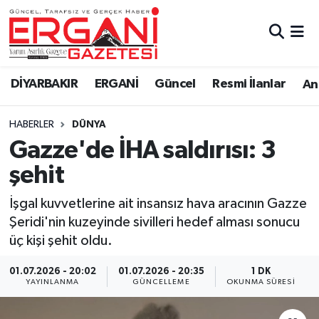
DİYARBAKIR
BİSMİL
Ergani Nöbetçi Eczaneler
DİYARBAKIR
ERGANİ
Güncel
Resmi İlanlar
Ana
BAĞLAR
ERGANİ
Ergani Hava Durumu
HABERLER
DÜNYA
Güncel
Ergani Trafik Yoğunluk Haritası
Gazze'de İHA saldırısı: 3
Eği̇ti̇m
Süper Lig Puan Durumu ve Fikstür
şehit
Resmi İlanlar
Tüm Manşetler
İşgal kuvvetlerine ait insansız hava aracının Gazze
Şeridi'nin kuzeyinde sivilleri hedef alması sonucu
Sağlık
Son Dakika Haberleri
üç kişi şehit oldu.
Si̇yaset
Haber Arşivi
01.07.2026 - 20:02
01.07.2026 - 20:35
1 DK
YAYINLANMA
GÜNCELLEME
OKUNMA SÜRESI
Spor