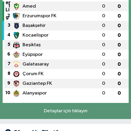
1
Amed
0
0
2
Erzurumspor FK
0
0
3
Başakşehir
0
0
4
Kocaelispor
0
0
5
Beşiktaş
0
0
6
Eyüpspor
0
0
7
Galatasaray
0
0
8
Çorum FK
0
0
9
Gaziantep FK
0
0
10
Alanyaspor
0
0
Detaylar için tıklayın