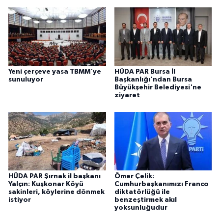
Yeni çerçeve yasa TBMM'ye
HÜDA PAR Bursa İl
sunuluyor
Başkanlığı'ndan Bursa
Büyükşehir Belediyesi'ne
ziyaret
HÜDA PAR Şırnak il başkanı
Ömer Çelik:
Yalçın: Kuşkonar Köyü
Cumhurbaşkanımızı Franco
sakinleri, köylerine dönmek
diktatörlüğü ile
istiyor
benzeştirmek akıl
yoksunluğudur