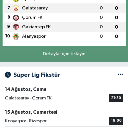
7
Galatasaray
0
0
8
Çorum FK
0
0
9
Gaziantep FK
0
0
10
Alanyaspor
0
0
Detaylar için tıklayın
Süper Lig Fikstür
14 Ağustos, Cuma
Galatasaray - Çorum FK
21:30
15 Ağustos, Cumartesi
Konyaspor - Rizespor
19:00