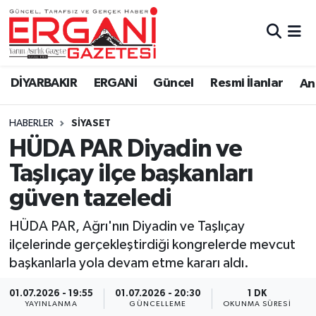
DİYARBAKIR
BİSMİL
Ergani Nöbetçi Eczaneler
DİYARBAKIR
ERGANİ
Güncel
Resmi İlanlar
Ana
BAĞLAR
ERGANİ
Ergani Hava Durumu
HABERLER
SİYASET
Güncel
Ergani Trafik Yoğunluk Haritası
HÜDA PAR Diyadin ve
Eği̇ti̇m
Süper Lig Puan Durumu ve Fikstür
Taşlıçay ilçe başkanları
güven tazeledi
Resmi İlanlar
Tüm Manşetler
HÜDA PAR, Ağrı'nın Diyadin ve Taşlıçay
Sağlık
Son Dakika Haberleri
ilçelerinde gerçekleştirdiği kongrelerde mevcut
başkanlarla yola devam etme kararı aldı.
Si̇yaset
Haber Arşivi
01.07.2026 - 19:55
01.07.2026 - 20:30
1 DK
Spor
YAYINLANMA
GÜNCELLEME
OKUNMA SÜRESI