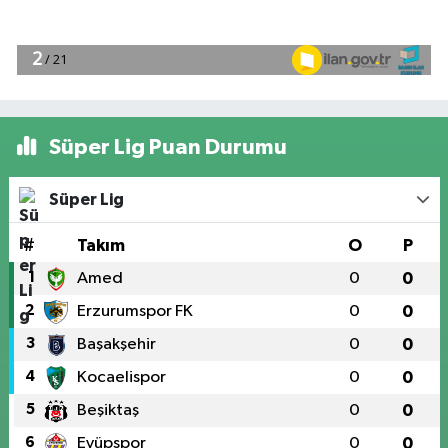
Süper Lig Puan Durumu
Süper Lig
#
Takım
O
P
1
Amed
0
0
2
Erzurumspor FK
0
0
3
Başakşehir
0
0
4
Kocaelispor
0
0
5
Beşiktaş
0
0
6
Eyüpspor
0
0