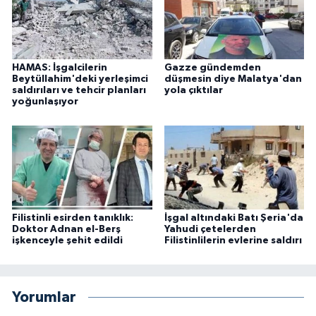
HAMAS: İşgalcilerin
Gazze gündemden
Beytüllahim'deki yerleşimci
düşmesin diye Malatya'dan
saldırıları ve tehcir planları
yola çıktılar
yoğunlaşıyor
Filistinli esirden tanıklık:
İşgal altındaki Batı Şeria'da
Doktor Adnan el-Berş
Yahudi çetelerden
işkenceyle şehit edildi
Filistinlilerin evlerine saldırı
Yorumlar