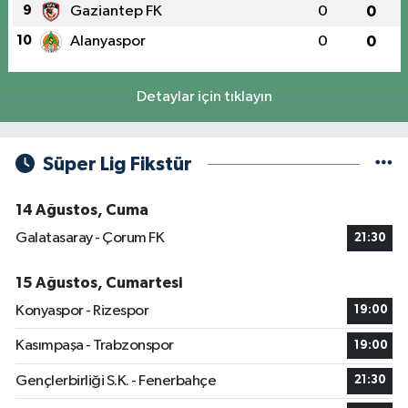
9
Gaziantep FK
0
0
10
Alanyaspor
0
0
Detaylar için tıklayın
Süper Lig Fikstür
14 Ağustos, Cuma
Galatasaray - Çorum FK
21:30
15 Ağustos, Cumartesi
Konyaspor - Rizespor
19:00
Kasımpaşa - Trabzonspor
19:00
Gençlerbirliği S.K. - Fenerbahçe
21:30