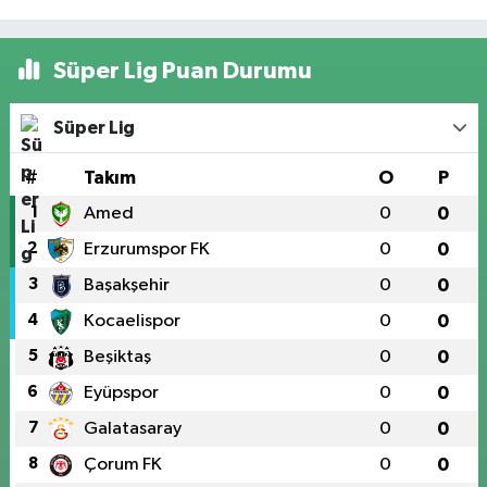
Süper Lig Puan Durumu
Süper Lig
#
Takım
O
P
1
Amed
0
0
2
Erzurumspor FK
0
0
3
Başakşehir
0
0
4
Kocaelispor
0
0
5
Beşiktaş
0
0
6
Eyüpspor
0
0
7
Galatasaray
0
0
8
Çorum FK
0
0