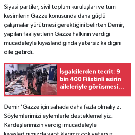
Siyasi partiler, sivil toplum kuruluşları ve tüm
kesimlerin Gazze konusunda daha güçlü
çalışmalar yürütmesi gerektiğini belirten Demir,
yapılan faaliyetlerin Gazze halkının verdiği
mücadeleyle kıyaslandığında yetersiz kaldığını
dile getirdi.
İşgalcilerden tecrit: 9
bin 400 Filistinli esirin
aileleriyle görüşmesi
engelleniyor
Demir 'Gazze için sahada daha fazla olmalıyız.
Söylemlerimizi eylemlerle desteklemeliyiz.
Kardeşlerimizin verdiği mücadeleyle
kıyasladığımızda yaptıklarımız çok yetersiz