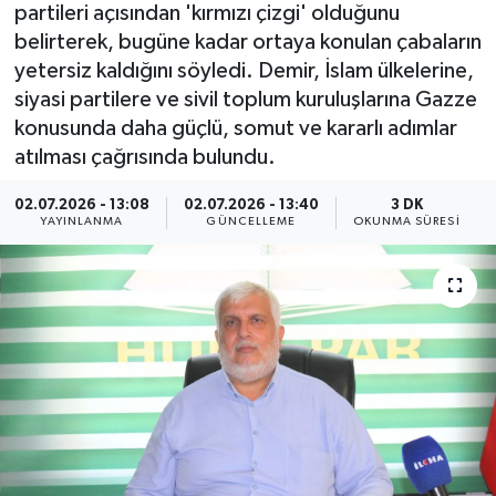
partileri açısından 'kırmızı çizgi' olduğunu
Yaşam
belirterek, bugüne kadar ortaya konulan çabaların
yetersiz kaldığını söyledi. Demir, İslam ülkelerine,
Anali̇z
siyasi partilere ve sivil toplum kuruluşlarına Gazze
konusunda daha güçlü, somut ve kararlı adımlar
Bi̇li̇m & Teknoloji̇
atılması çağrısında bulundu.
02.07.2026 - 13:08
02.07.2026 - 13:40
3 DK
Dünya
YAYINLANMA
GÜNCELLEME
OKUNMA SÜRESI
Eği̇ti̇m