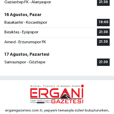
Gaziantep FK - Alanyaspor
21:30
16 Ağustos, Pazar
Başakşehir - Kocaelispor
19:00
Beşiktaş - Eyüpspor
21:30
Amed - Erzurumspor FK
21:30
17 Ağustos, Pazartesi
Samsunspor - Göztepe
21:30
erganigazetesi.com.tr, yepyeni temasıyla sizleri buluştururken,