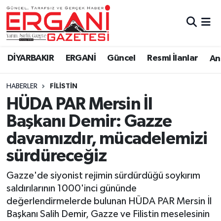
DİYARBAKIR
BİSMİL
Ergani Nöbetçi Eczaneler
DİYARBAKIR
ERGANİ
Güncel
Resmi İlanlar
Ana
BAĞLAR
ERGANİ
Ergani Hava Durumu
HABERLER
FILISTIN
Güncel
Ergani Trafik Yoğunluk Haritası
HÜDA PAR Mersin İl
Eği̇ti̇m
Süper Lig Puan Durumu ve Fikstür
Başkanı Demir: Gazze
davamızdır, mücadelemizi
Resmi İlanlar
Tüm Manşetler
sürdüreceğiz
Sağlık
Son Dakika Haberleri
Gazze'de siyonist rejimin sürdürdüğü soykırım
saldırılarının 1000'inci gününde
Si̇yaset
Haber Arşivi
değerlendirmelerde bulunan HÜDA PAR Mersin İl
Başkanı Salih Demir, Gazze ve Filistin meselesinin
Spor