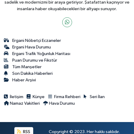
sadelik ve modernizmi bir araya getiriyor. Şatafattan kaçınıyor ve
insanlara haber okuyabilecekleri bir altyapı sunuyor.
Ergani Nöbetçi Eczaneler
Ergani Hava Durumu
Ergani Trafik Yoğunluk Haritası
Puan Durumu ve Fikstür
Tüm Manşetler
Son Dakika Haberleri
Haber Arşivi
İletişim
Künye
Firma Rehberi
Seri İlan
Namaz Vakitleri
Hava Durumu
RSS
Copyright © 2023. Her hakkı saklıdır.