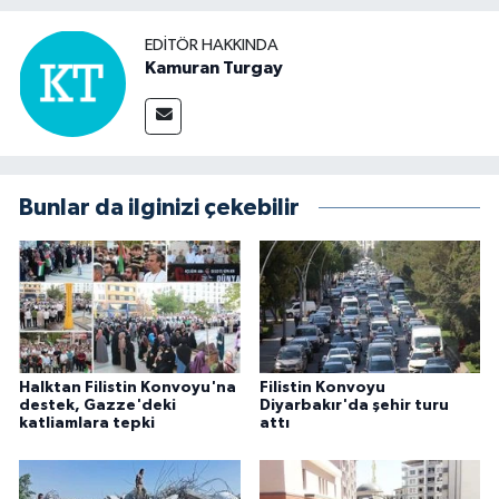
EDITÖR HAKKINDA
Kamuran Turgay
Bunlar da ilginizi çekebilir
Halktan Filistin Konvoyu'na
Filistin Konvoyu
destek, Gazze'deki
Diyarbakır'da şehir turu
katliamlara tepki
attı