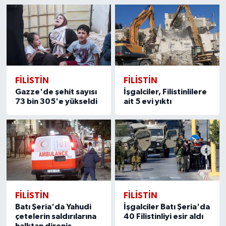
FILISTIN
FILISTIN
Gazze'de şehit sayısı
İşgalciler, Filistinlilere
73 bin 305'e yükseldi
ait 5 evi yıktı
FILISTIN
FILISTIN
Batı Şeria'da Yahudi
İşgalciler Batı Şeria'da
çetelerin saldırılarına
40 Filistinliyi esir aldı
halktan direniş