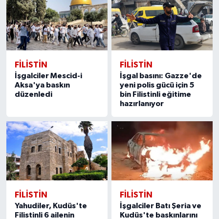
FILISTIN
FILISTIN
İşgalciler Mescid-i
İşgal basını: Gazze'de
Aksa'ya baskın
yeni polis gücü için 5
düzenledi
bin Filistinli eğitime
hazırlanıyor
FILISTIN
FILISTIN
Yahudiler, Kudüs'te
İşgalciler Batı Şeria ve
Filistinli 6 ailenin
Kudüs'te baskınlarını