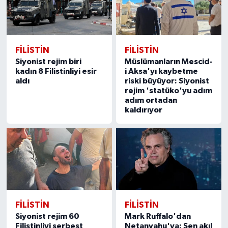
FILISTIN
FILISTIN
Siyonist rejim biri
Müslümanların Mescid-
kadın 8 Filistinliyi esir
i Aksa'yı kaybetme
aldı
riski büyüyor: Siyonist
rejim 'statüko'yu adım
adım ortadan
kaldırıyor
FILISTIN
FILISTIN
Siyonist rejim 60
Mark Ruffalo'dan
Filistinliyi serbest
Netanyahu'ya: Sen akıl