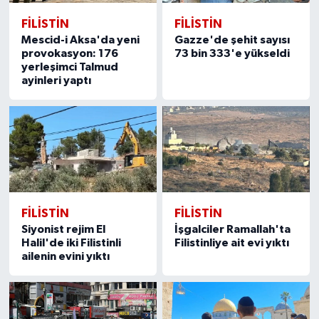
FILISTIN
FILISTIN
Mescid-i Aksa'da yeni
Gazze'de şehit sayısı
provokasyon: 176
73 bin 333'e yükseldi
yerleşimci Talmud
ayinleri yaptı
FILISTIN
FILISTIN
Siyonist rejim El
İşgalciler Ramallah'ta
Halil'de iki Filistinli
Filistinliye ait evi yıktı
ailenin evini yıktı