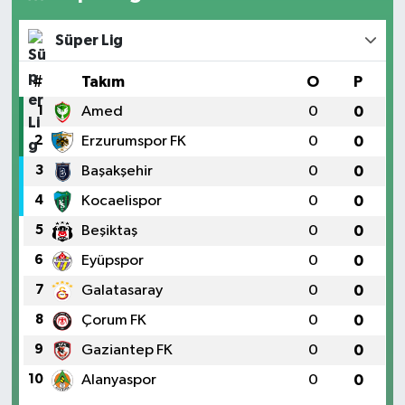
Süper Lig
#
Takım
O
P
1
Amed
0
0
2
Erzurumspor FK
0
0
3
Başakşehir
0
0
4
Kocaelispor
0
0
5
Beşiktaş
0
0
6
Eyüpspor
0
0
7
Galatasaray
0
0
8
Çorum FK
0
0
9
Gaziantep FK
0
0
10
Alanyaspor
0
0