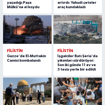
yaşadığı Paşa
artırdı: Yahudi çeteler
Mülkü'ne el koydu
araç kundakladı
FILISTIN
FILISTIN
Gazze'de El-Muttakin
İşgalciler Batı Şeria'da
Camisi bombalandı
yıkımları sürdürüyor:
Son iki günde 11 ev ve
3 tesis yerle bir edildi