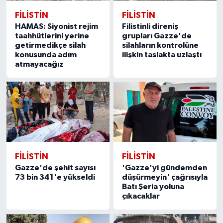
FILISTIN
FILISTIN
HAMAS: Siyonist rejim
Filistinli direniş
taahhütlerini yerine
grupları Gazze'de
getirmedikçe silah
silahların kontrolüne
konusunda adım
ilişkin taslakta uzlaştı
atmayacağız
FILISTIN
FILISTIN
Gazze'de şehit sayısı
'Gazze'yi gündemden
73 bin 341'e yükseldi
düşürmeyin' çağrısıyla
Batı Şeria yoluna
çıkacaklar