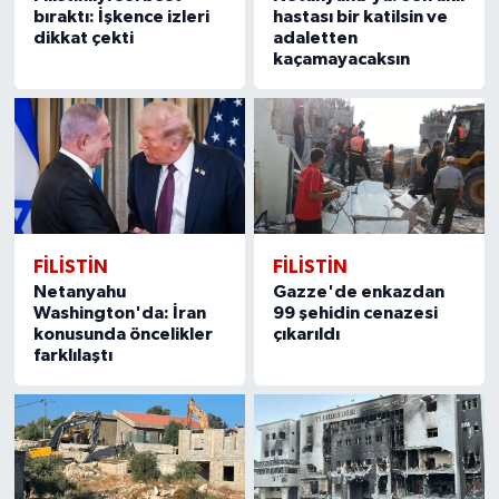
bıraktı: İşkence izleri
hastası bir katilsin ve
dikkat çekti
adaletten
kaçamayacaksın
FILISTIN
FILISTIN
Netanyahu
Gazze'de enkazdan
Washington'da: İran
99 şehidin cenazesi
konusunda öncelikler
çıkarıldı
farklılaştı