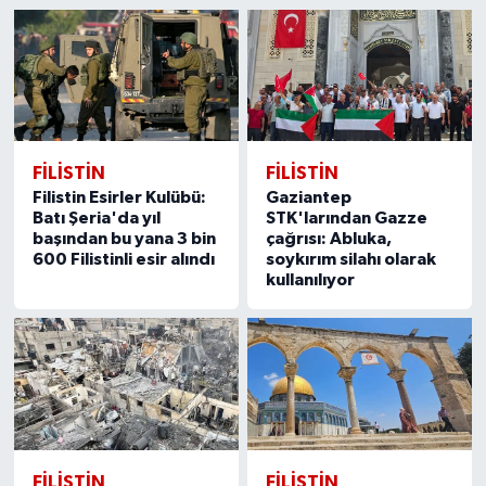
FILISTIN
FILISTIN
Filistin Esirler Kulübü:
Gaziantep
Batı Şeria'da yıl
STK'larından Gazze
başından bu yana 3 bin
çağrısı: Abluka,
600 Filistinli esir alındı
soykırım silahı olarak
kullanılıyor
FILISTIN
FILISTIN