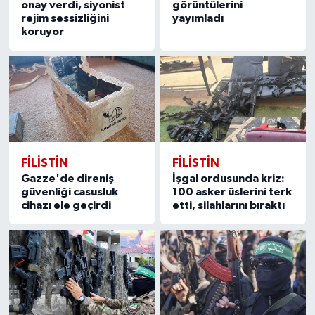
onay verdi, siyonist
görüntülerini
rejim sessizliğini
yayımladı
koruyor
FILISTIN
FILISTIN
Gazze'de direniş
İşgal ordusunda kriz:
güvenliği casusluk
100 asker üslerini terk
cihazı ele geçirdi
etti, silahlarını bıraktı