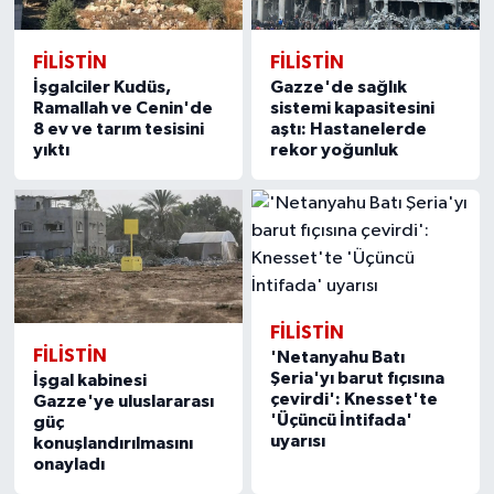
FILISTIN
FILISTIN
İşgalciler Kudüs,
Gazze'de sağlık
Ramallah ve Cenin'de
sistemi kapasitesini
8 ev ve tarım tesisini
aştı: Hastanelerde
yıktı
rekor yoğunluk
FILISTIN
FILISTIN
'Netanyahu Batı
Şeria'yı barut fıçısına
İşgal kabinesi
çevirdi': Knesset'te
Gazze'ye uluslararası
'Üçüncü İntifada'
güç
uyarısı
konuşlandırılmasını
onayladı