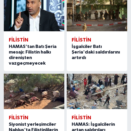
FILISTIN
FILISTIN
HAMAS'tan Batı Şeria
İşgalciler Batı
mesajı: Filistin halkı
Şeria'daki saldırılarını
direnişten
artırdı
vazgeçmeyecek
FILISTIN
FILISTIN
Siyonist yerleşimciler
HAMAS: İşgalcilerin
Nablus'ta Filistinlilerin
artan saldırıları