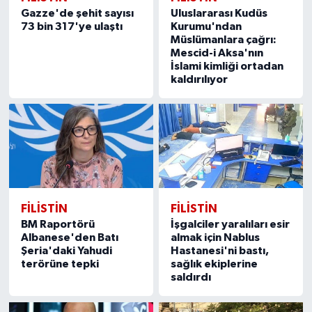
Gazze'de şehit sayısı
Uluslararası Kudüs
73 bin 317'ye ulaştı
Kurumu'ndan
Müslümanlara çağrı:
Mescid-i Aksa'nın
İslami kimliği ortadan
kaldırılıyor
FILISTIN
FILISTIN
BM Raportörü
İşgalciler yaralıları esir
Albanese'den Batı
almak için Nablus
Şeria'daki Yahudi
Hastanesi'ni bastı,
terörüne tepki
sağlık ekiplerine
saldırdı