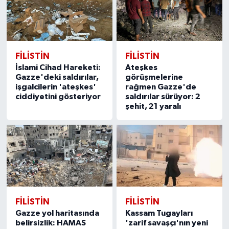
FILISTIN
FILISTIN
İslami Cihad Hareketi:
Ateşkes
Gazze'deki saldırılar,
görüşmelerine
işgalcilerin 'ateşkes'
rağmen Gazze'de
ciddiyetini gösteriyor
saldırılar sürüyor: 2
şehit, 21 yaralı
FILISTIN
FILISTIN
Gazze yol haritasında
Kassam Tugayları
belirsizlik: HAMAS
'zarif savaşçı'nın yeni