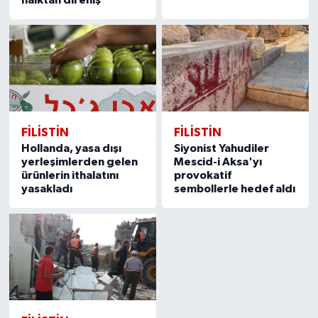
FILISTIN
FILISTIN
Hollanda, yasa dışı
Siyonist Yahudiler
yerleşimlerden gelen
Mescid-i Aksa'yı
ürünlerin ithalatını
provokatif
yasakladı
sembollerle hedef aldı