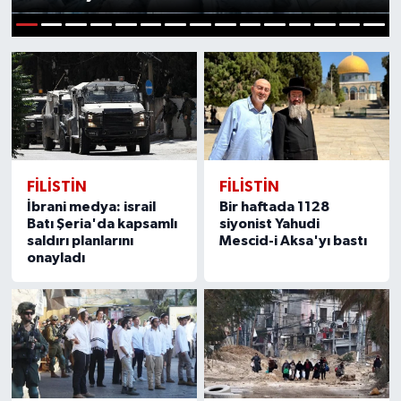
Yaşam
1
2
3
4
5
6
7
8
9
10
11
12
13
14
15
Anali̇z
Bi̇li̇m & Teknoloji̇
Dünya
FILISTIN
FILISTIN
İbrani medya: israil
Bir haftada 1128
Eği̇ti̇m
Batı Şeria'da kapsamlı
siyonist Yahudi
saldırı planlarını
Mescid-i Aksa'yı bastı
onayladı