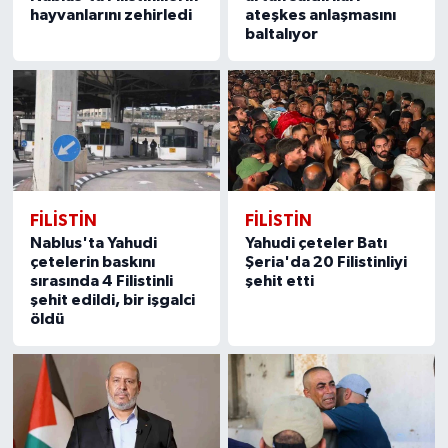
hayvanlarını zehirledi
ateşkes anlaşmasını
baltalıyor
FILISTIN
FILISTIN
Nablus'ta Yahudi
Yahudi çeteler Batı
çetelerin baskını
Şeria'da 20 Filistinliyi
sırasında 4 Filistinli
şehit etti
şehit edildi, bir işgalci
öldü