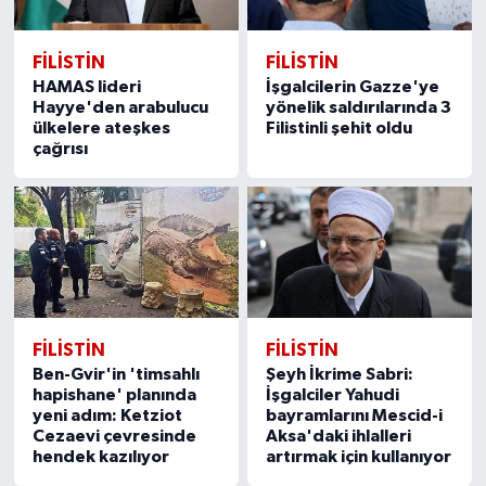
FILISTIN
FILISTIN
HAMAS lideri
İşgalcilerin Gazze'ye
Hayye'den arabulucu
yönelik saldırılarında 3
ülkelere ateşkes
Filistinli şehit oldu
çağrısı
FILISTIN
FILISTIN
Ben-Gvir'in 'timsahlı
Şeyh İkrime Sabri:
hapishane' planında
İşgalciler Yahudi
yeni adım: Ketziot
bayramlarını Mescid-i
Cezaevi çevresinde
Aksa'daki ihlalleri
hendek kazılıyor
artırmak için kullanıyor