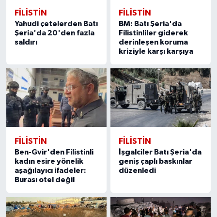
FILISTIN
FILISTIN
Yahudi çetelerden Batı
BM: Batı Şeria'da
Şeria'da 20'den fazla
Filistinliler giderek
saldırı
derinleşen koruma
kriziyle karşı karşıya
FILISTIN
FILISTIN
Ben-Gvir'den Filistinli
İşgalciler Batı Şeria'da
kadın esire yönelik
geniş çaplı baskınlar
aşağılayıcı ifadeler:
düzenledi
Burası otel değil