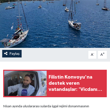
Yaşam
Anali̇z
Bi̇li̇m & Teknoloji̇
Dünya
Paylaş
-
+
A
A
Eği̇ti̇m
Filistin Konvoyu'na
destek veren
vatandaşlar: 'Vicdanın
ve insanlığın
yanındayız'
Nisan ayında uluslararası sularda işgal rejimi donanmasının