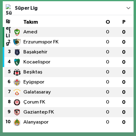
Süper Lig
#
Takım
O
P
1
Amed
0
0
2
Erzurumspor FK
0
0
3
Başakşehir
0
0
4
Kocaelispor
0
0
5
Beşiktaş
0
0
6
Eyüpspor
0
0
7
Galatasaray
0
0
8
Çorum FK
0
0
9
Gaziantep FK
0
0
10
Alanyaspor
0
0