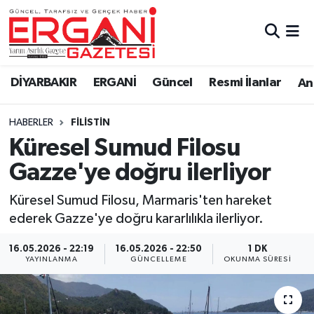
DİYARBAKIR
BİSMİL
Ergani Nöbetçi Eczaneler
DİYARBAKIR
ERGANİ
Güncel
Resmi İlanlar
Ana
BAĞLAR
ERGANİ
Ergani Hava Durumu
HABERLER
FILISTIN
Güncel
Ergani Trafik Yoğunluk Haritası
Küresel Sumud Filosu
Eği̇ti̇m
Süper Lig Puan Durumu ve Fikstür
Gazze'ye doğru ilerliyor
Resmi İlanlar
Tüm Manşetler
Küresel Sumud Filosu, Marmaris'ten hareket
ederek Gazze'ye doğru kararlılıkla ilerliyor.
Sağlık
Son Dakika Haberleri
16.05.2026 - 22:19
16.05.2026 - 22:50
1 DK
YAYINLANMA
GÜNCELLEME
OKUNMA SÜRESI
Si̇yaset
Haber Arşivi
Spor