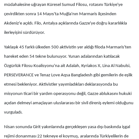
müdahalesine uğrayan Küresel Sumud Filosu, rotasını Türkiye'ye
çevirdikten sonra 14 Mayıs'ta Muğla'nın Marmaris ilçesinden
Akdeniz'e açıldı. Filo, Antalya açıklarında Gazze'ye doğru kararlılıkla
ilerleyişini sürdürüyor.
Yaklaşık 45 farklı ülkeden 500 aktivistin yer aldığı filoda Marmaris'ten
hareket eden 54 tekne bulunuyor. Yunan adalarından katılacak
Özgürlük Filosu Koalisyonu'na ait Adalah, Kyriakos X, Lina Al Nabulsi,
PERSEVERANCE ve Tenaz Love Aqsa Bangladesh gibi gemilerin de eşlik
etmesi bekleniyor. Aktivistler yayımladıkları deklarasyonda bu
misyonun ticari bir yardım operasyonu değil, Gazze ablukasını hukuki
açıdan delmeyi amaçlayan uluslararası bir sivil direniş eylemi olduğunu
vurguladı.
Nisan sonunda Girit yakınlarında gerçekleşen yasa dışı baskında işgal
rejimi donanması 22 tekneye el koymuş, aralarında Türkiyelilerin de