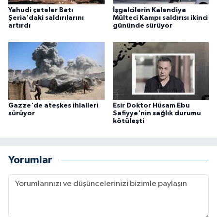
Yahudi çeteler Batı
İşgalcilerin Kalendiya
Şeria'daki saldırılarını
Mülteci Kampı saldırısı ikinci
artırdı
gününde sürüyor
Gazze'de ateşkes ihlalleri
Esir Doktor Hüsam Ebu
sürüyor
Safiyye'nin sağlık durumu
kötüleşti
Yorumlar