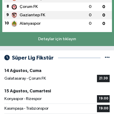
8
Çorum FK
0
0
9
Gaziantep FK
0
0
10
Alanyaspor
0
0
Detaylar için tıklayın
Süper Lig Fikstür
14 Ağustos, Cuma
Galatasaray - Çorum FK
21:30
15 Ağustos, Cumartesi
Konyaspor - Rizespor
19:00
Kasımpaşa - Trabzonspor
19:00