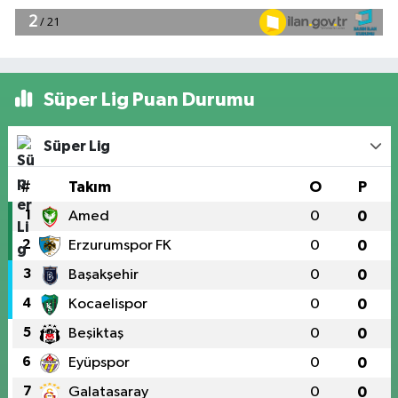
Süper Lig Puan Durumu
Süper Lig
#
Takım
O
P
1
Amed
0
0
2
Erzurumspor FK
0
0
3
Başakşehir
0
0
4
Kocaelispor
0
0
5
Beşiktaş
0
0
6
Eyüpspor
0
0
7
Galatasaray
0
0