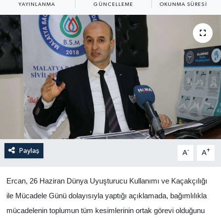
YAYINLANMA
GÜNCELLEME
OKUNMA SÜRESI
Yaşam
Anali̇z
Bi̇li̇m & Teknoloji̇
Dünya
Eği̇ti̇m
Paylaş
-
+
A
A
Ercan, 26 Haziran Dünya Uyuşturucu Kullanımı ve Kaçakçılığı
ile Mücadele Günü dolayısıyla yaptığı açıklamada, bağımlılıkla
mücadelenin toplumun tüm kesimlerinin ortak görevi olduğunu