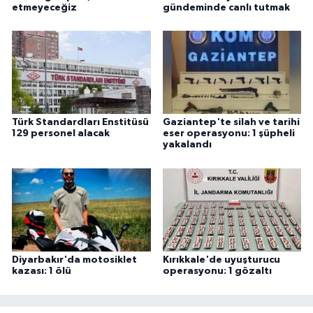
etmeyeceğiz
gündeminde canlı tutmak
Türk Standardları Enstitüsü
Gaziantep'te silah ve tarihi
129 personel alacak
eser operasyonu: 1 şüpheli
yakalandı
Diyarbakır'da motosiklet
Kırıkkale'de uyuşturucu
kazası: 1 ölü
operasyonu: 1 gözaltı