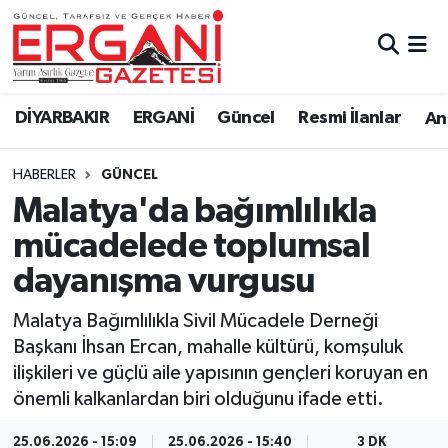
DİYARBAKIR
BİSMİL
Ergani Nöbetçi Eczaneler
DİYARBAKIR
ERGANİ
Güncel
Resmi İlanlar
Ana
BAĞLAR
ERGANİ
Ergani Hava Durumu
HABERLER
GÜNCEL
Güncel
Ergani Trafik Yoğunluk Haritası
Malatya'da bağımlılıkla
Eği̇ti̇m
Süper Lig Puan Durumu ve Fikstür
mücadelede toplumsal
dayanışma vurgusu
Resmi İlanlar
Tüm Manşetler
Malatya Bağımlılıkla Sivil Mücadele Derneği
Sağlık
Son Dakika Haberleri
Başkanı İhsan Ercan, mahalle kültürü, komşuluk
ilişkileri ve güçlü aile yapısının gençleri koruyan en
Si̇yaset
Haber Arşivi
önemli kalkanlardan biri olduğunu ifade etti.
Spor
25.06.2026 - 15:09
25.06.2026 - 15:40
3 DK