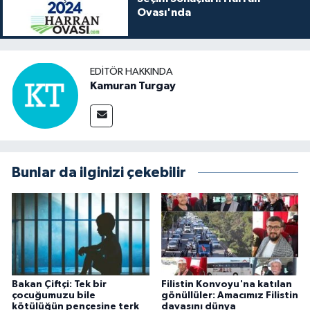
Ovası'nda
EDITÖR HAKKINDA
Kamuran Turgay
Bunlar da ilginizi çekebilir
Bakan Çiftçi: Tek bir
Filistin Konvoyu'na katılan
çocuğumuzu bile
gönüllüler: Amacımız Filistin
kötülüğün pençesine terk
davasını dünya