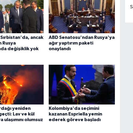
S
 Sırbistan'da, ancak
ABD Senatosu'ndan Rusya'ya
n Rusya
ağır yaptırım paketi
nda değişiklik yok
onaylandı
rdağı yeniden
Kolombiya'da seçimini
geçti: Lav ve kül
kazanan Espriella yemin
va ulaşımını olumsuz
ederek göreve başladı