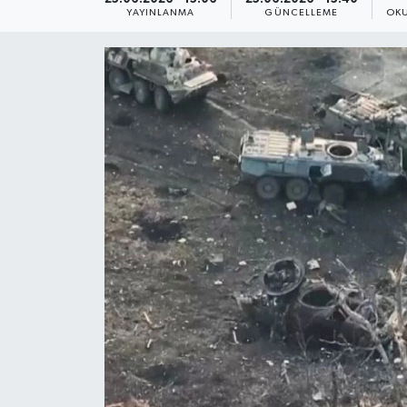
YAYINLANMA
GÜNCELLEME
OKU
Yaşam
Anali̇z
Bi̇li̇m & Teknoloji̇
Dünya
Eği̇ti̇m