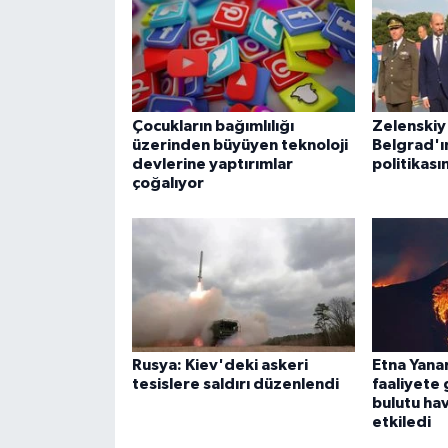
Çocukların bağımlılığı
Zelenskiy
üzerinden büyüyen teknoloji
Belgrad'ı
devlerine yaptırımlar
politikası
çoğalıyor
Rusya: Kiev'deki askeri
Etna Yana
tesislere saldırı düzenlendi
faaliyete 
bulutu ha
etkiledi