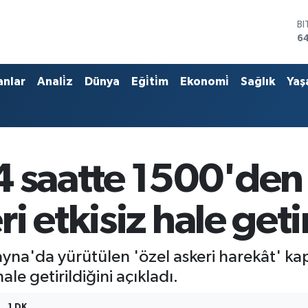
B
6
D
4
E
anlar
Anali̇z
Dünya
Eği̇ti̇m
Ekonomi̇
Sağlık
Yaş
5
ST
64
G
6
Bİ
4 saatte 1500'den 
13
 etkisiz hale getir
yna'da yürütülen 'özel askeri harekât' k
ale getirildiğini açıkladı.
1 DK