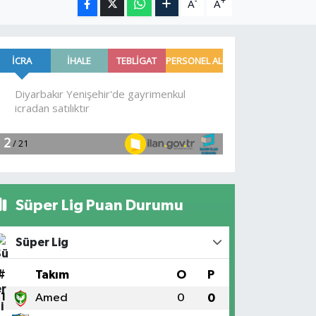
-
+
A
A
Süper Lig Puan Durumu
Süper Lig
#
Takım
O
P
1
Amed
0
0