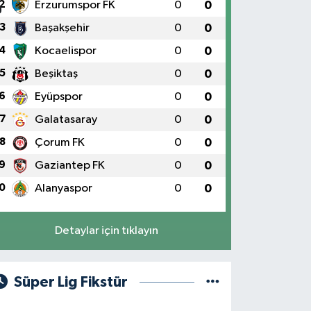
2
Erzurumspor FK
0
0
3
Başakşehir
0
0
4
Kocaelispor
0
0
5
Beşiktaş
0
0
6
Eyüpspor
0
0
7
Galatasaray
0
0
8
Çorum FK
0
0
9
Gaziantep FK
0
0
0
Alanyaspor
0
0
Detaylar için tıklayın
Süper Lig Fikstür