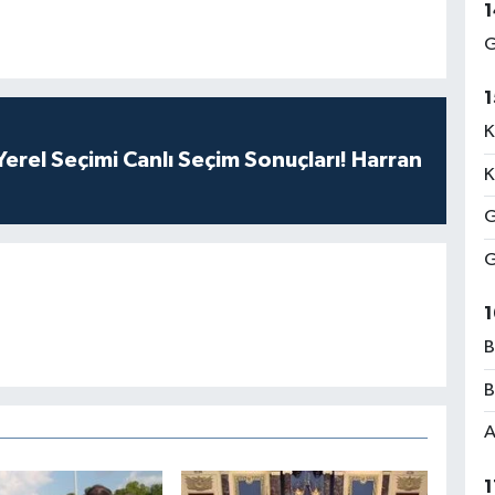
1
G
1
K
erel Seçimi Canlı Seçim Sonuçları! Harran
K
G
G
1
B
B
A
1