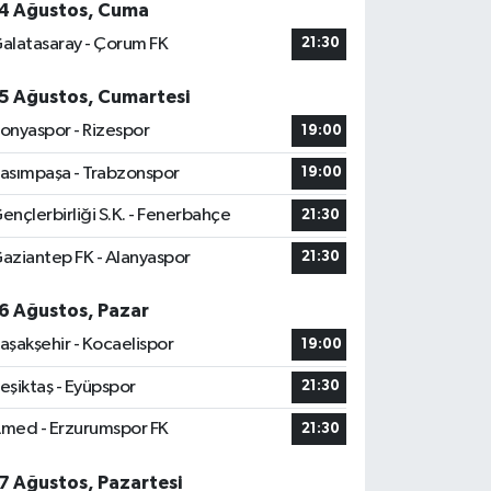
4 Ağustos, Cuma
alatasaray - Çorum FK
21:30
5 Ağustos, Cumartesi
onyaspor - Rizespor
19:00
asımpaşa - Trabzonspor
19:00
ençlerbirliği S.K. - Fenerbahçe
21:30
aziantep FK - Alanyaspor
21:30
6 Ağustos, Pazar
aşakşehir - Kocaelispor
19:00
eşiktaş - Eyüpspor
21:30
med - Erzurumspor FK
21:30
7 Ağustos, Pazartesi