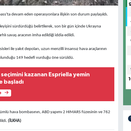
ass'ta devam eden operasyonlara ilişkin son durum paylaşıldı.
leyişini sürdürdüğü belirtilerek, son bir gün içinde Ukrayna
rhlı savaş aracının imha edildiği iddia edildi.
sleri ile yakıt depoları, uzun menzilli insansız hava araçlarının
in bulunduğu 149 hedefi vurduğu öne sürüldü.
seçimini kazanan Espriella yemin
1
 başladı
e
dümlü hava bombasının, ABD yapımı 2 HIMARS füzesinin ve 762
ildi.
(İLKHA)