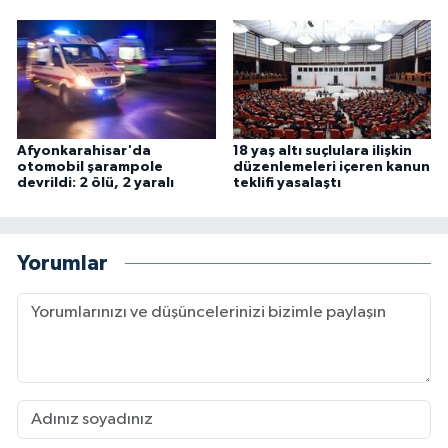
Afyonkarahisar'da
18 yaş altı suçlulara ilişkin
otomobil şarampole
düzenlemeleri içeren kanun
devrildi: 2 ölü, 2 yaralı
teklifi yasalaştı
Yorumlar