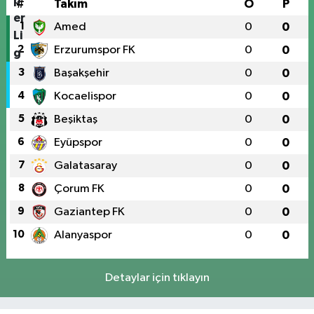
#
Takım
O
P
1
Amed
0
0
2
Erzurumspor FK
0
0
3
Başakşehir
0
0
4
Kocaelispor
0
0
5
Beşiktaş
0
0
6
Eyüpspor
0
0
7
Galatasaray
0
0
8
Çorum FK
0
0
9
Gaziantep FK
0
0
10
Alanyaspor
0
0
Detaylar için tıklayın