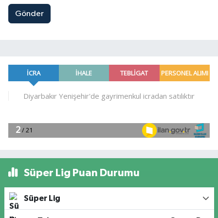
Gönder
Süper Lig Puan Durumu
Süper Lig