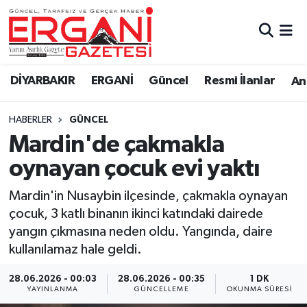
DİYARBAKIR
BİSMİL
Ergani Nöbetçi Eczaneler
DİYARBAKIR
ERGANİ
Güncel
Resmi İlanlar
Ana
BAĞLAR
ERGANİ
Ergani Hava Durumu
HABERLER
GÜNCEL
Güncel
Ergani Trafik Yoğunluk Haritası
Mardin'de çakmakla
Eği̇ti̇m
Süper Lig Puan Durumu ve Fikstür
oynayan çocuk evi yaktı
Resmi İlanlar
Tüm Manşetler
Mardin'in Nusaybin ilçesinde, çakmakla oynayan
çocuk, 3 katlı binanın ikinci katındaki dairede
Sağlık
Son Dakika Haberleri
yangın çıkmasına neden oldu. Yangında, daire
kullanılamaz hale geldi.
Si̇yaset
Haber Arşivi
28.06.2026 - 00:03
28.06.2026 - 00:35
1 DK
YAYINLANMA
GÜNCELLEME
OKUNMA SÜRESI
Spor