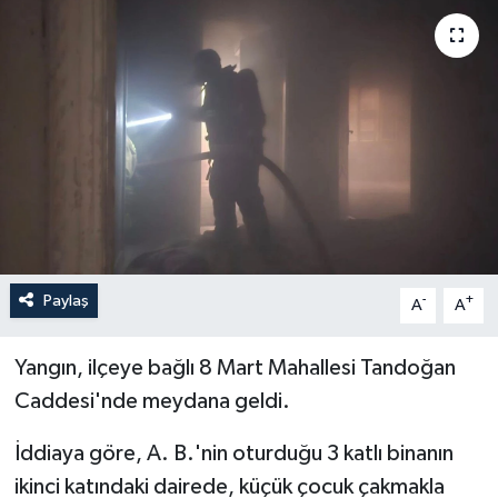
Yaşam
Anali̇z
Bi̇li̇m & Teknoloji̇
Dünya
Eği̇ti̇m
Paylaş
-
+
A
A
Yangın, ilçeye bağlı 8 Mart Mahallesi Tandoğan
Caddesi'nde meydana geldi.
İddiaya göre, A. B.'nin oturduğu 3 katlı binanın
ikinci katındaki dairede, küçük çocuk çakmakla