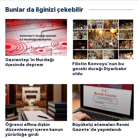
Bunlar da ilginizi çekebilir
Gaziantep'in Nurdağı
Filistin Konvoyu'nun bu
ilçesinde deprem
geceki durağı Diyarbakır
oldu
Öğrenci affına ilişkin
Büyükelçi atamaları Resmi
düzenlemeyi içeren kanun
Gazete'de yayımlandı
yürürlüğe girdi