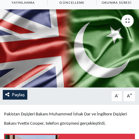
YAYINLANMA
GÜNCELLEME
OKUNMA SÜRESI
Yaşam
Anali̇z
Bi̇li̇m & Teknoloji̇
Dünya
Eği̇ti̇m
Paylaş
-
+
A
A
Pakistan Dışişleri Bakanı Muhammed İshak Dar ve İngiltere Dışişleri
Bakanı Yvette Cooper, telefon görüşmesi gerçekleştirdi.