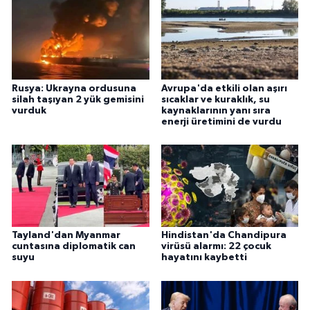
Rusya: Ukrayna ordusuna
Avrupa'da etkili olan aşırı
silah taşıyan 2 yük gemisini
sıcaklar ve kuraklık, su
vurduk
kaynaklarının yanı sıra
enerji üretimini de vurdu
Tayland'dan Myanmar
Hindistan'da Chandipura
cuntasına diplomatik can
virüsü alarmı: 22 çocuk
suyu
hayatını kaybetti