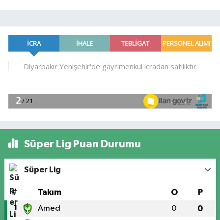
Süper Lig Puan Durumu
Süper Lig
#
Takım
O
P
1
Amed
0
0