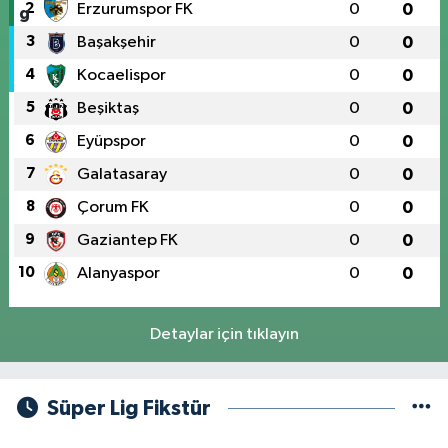
2
Erzurumspor FK
0
0
3
Başakşehir
0
0
4
Kocaelispor
0
0
5
Beşiktaş
0
0
6
Eyüpspor
0
0
7
Galatasaray
0
0
8
Çorum FK
0
0
9
Gaziantep FK
0
0
10
Alanyaspor
0
0
Detaylar için tıklayın
Süper Lig Fikstür