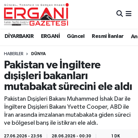
DİYARBAKIR
BİSMİL
Ergani Nöbetçi Eczaneler
DİYARBAKIR
ERGANİ
Güncel
Resmi İlanlar
Ana
BAĞLAR
ERGANİ
Ergani Hava Durumu
HABERLER
DÜNYA
Güncel
Ergani Trafik Yoğunluk Haritası
Pakistan ve İngiltere
Eği̇ti̇m
Süper Lig Puan Durumu ve Fikstür
dışişleri bakanları
mutabakat sürecini ele aldı
Resmi İlanlar
Tüm Manşetler
Pakistan Dışişleri Bakanı Muhammed İshak Dar ile
Sağlık
Son Dakika Haberleri
İngiltere Dışişleri Bakanı Yvette Cooper, ABD ile
İran arasında imzalanan mutabakata giden süreci
Si̇yaset
Haber Arşivi
ve bölgesel barış ile istikrarı ele aldı.
Spor
27.06.2026 - 23:56
28.06.2026 - 00:30
1 DK